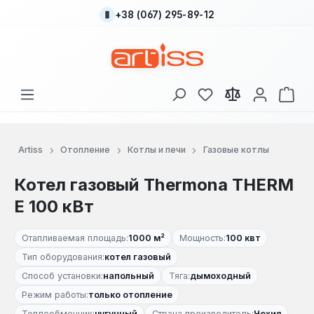
+38 (067) 295-89-12
Перейти к основному содержанию
У вас есть товары
В к
Artiss
Отопление
Котлы и печи
Газовые котлы
Котел газовый Thermona THERM
E 100 кВт
Отапливаемая площадь:
1000 м²
Мощность:
100 квт
Тип оборудования:
котел газовый
Способ установки:
напольный
Тяга:
дымоходный
Режим работы:
только отопление
Теплообменник:
чугунный
Страна производитель:
Чехия