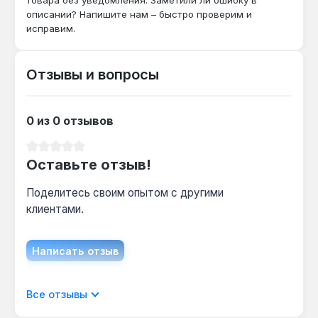
теплообменник?
описании? Напишите нам – быстро проверим и
Рекомендуется ежегодная чистка
исправим.
теплообменника и проверка газового клапана
Sit — это обеспечивает стабильную
Отзывы и вопросы
эффективность и предотвращает
образование накипи при жёсткой воде.
0 из 0 отзывов
Какой диаметр дымохода требуется?
Средний рейтинг 0 из 5 звезд
Для подключения необходим дымоход
Оставьте отзыв!
диаметром 220 мм — это обеспечивает
достаточную тягу для отвода продуктов
Поделитесь своим опытом с другими
сгорания при мощности 100 кВт.
клиентами.
Написать отзыв
Отображать отзывы только на текущем
Все отзывы
языке.