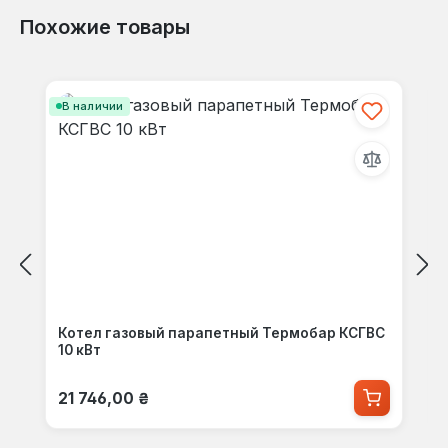
Похожие товары
Пропустить галерею продуктов
В наличии
Котел газовый парапетный Термобар КСГВС
10 кВт
Обычная цена:
21 746,00 ₴