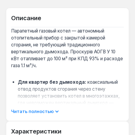
Описание
Парапетный газовый котел — автономный
отопительный прибор с закрытой камерой
сгорания, не требующий традиционного
вертикального дымохода. Проскурів АОГВ У 10
кВт отапливает до 100 м² при КПД 93% и расходе
газа 1.1 м³/ч.
Для квартир без дымохода:
коаксиальный
отвод продуктов сгорания через стену
позволяет установить котел в многоэтажках,
где невозможен вертикальный дымоход —
подходит для помещений до 100 м².
Читать полностью
Энергонезависимость при отключениях
света:
пьезорозжиг и работа без
Характеристики
электричества обеспечивают отопление в