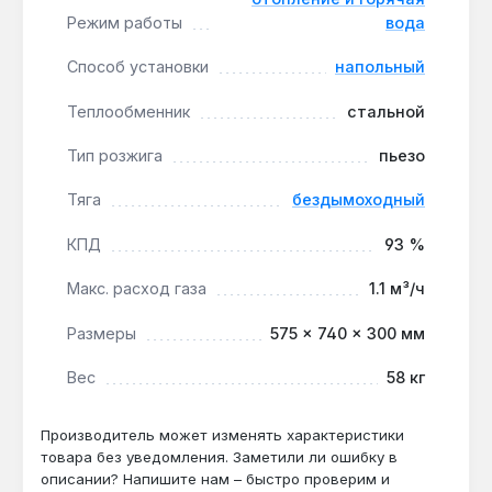
Режим работы
вода
небольших коммерческих помещений площадью
до 100 м². Производство — Украина. Гарантия 5
Способ установки
напольный
лет, доставка по Украине.
Теплообменник
стальной
Подходит ли для дома 80 м² с
Тип розжига
пьезо
естественной циркуляцией?
Тяга
бездымоходный
Да — мощность 10 кВт и КПД 93%
обеспечивают обогрев до 100 м², а
КПД
93 %
энергонезависимость позволяет работать
без насоса.
Макс. расход газа
1.1 м³/ч
Размеры
575 × 740 × 300 мм
Как часто нужно обслуживать
теплообменник?
Вес
58 кг
Стальной теплообменник требует проверки
раз в 2 года — при жёсткой воде
Производитель может изменять характеристики
товара без уведомления. Заметили ли ошибку в
рекомендуется ежегодная промывка для
описании? Напишите нам – быстро проверим и
сохранения КПД 93%.