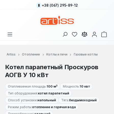
+38 (067) 295-89-12
Перейти к основному содержанию
У вас есть товары
В к
Artiss
Отопление
Котлы и печи
Газовые котлы
Котел парапетный Проскуров
АОГВ У 10 кВт
Отапливаемая площадь:
100 м²
Мощность:
10 квт
Тип оборудования:
котел парапетный
Способ установки:
напольный
Тяга:
бездымоходный
Режим работы:
отопление и горячая вода
Теплообменник:
стальной