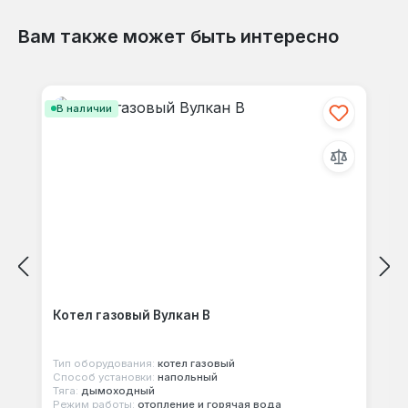
Вам также может быть интересно
Отзывов не найдено. Делитесь
Пропустить галерею продуктов
своими мыслями с другими.
В наличии
Котел газовый Вулкан В
Тип оборудования:
котел газовый
Способ установки:
напольный
Тяга:
дымоходный
Режим работы:
отопление и горячая вода