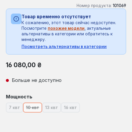
Номер продукта:
101069
Товар временно отсутствует
К сожалению, этот товар сейчас недоступен.
Посмотрите
похожие модели
, актуальные
альтернативы в категории или обратитесь к
менеджеру.
Посмотреть альтернативы в категории
Обычная цена:
16 080,00 ₴
Больше не доступно
Выберите
Мощность
7 квт
10 квт
13 квт
16 квт
(В настоящее время эта опция недоступна.)
(В настоящее время эта опция недоступна.)
(В настоящее время эта опция недоступ
(В настоящее время эта опция