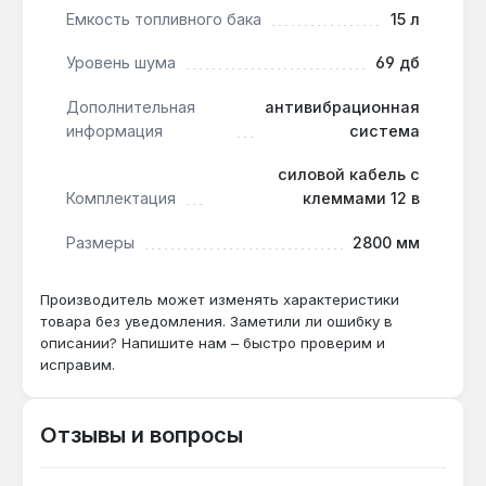
Емкость топливного бака
15 л
Уровень шума
69 дб
Можно ли использовать в квартире?
Да — уровень шума 69 дБ сравним с работой
Дополнительная
антивибрационная
пылесоса, а глушитель снижает выхлоп, но
информация
система
требуется вентиляция для отвода выхлопных
газов.
силовой кабель с
Комплектация
клеммами 12 в
Размеры
2800 мм
Производитель может изменять характеристики
товара без уведомления. Заметили ли ошибку в
описании? Напишите нам – быстро проверим и
исправим.
Отзывы и вопросы