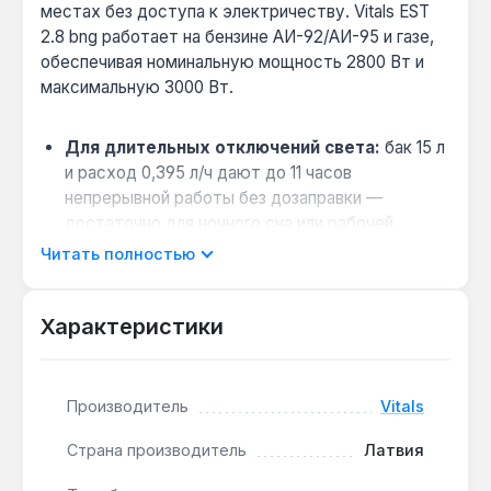
местах без доступа к электричеству. Vitals EST
2.8 bng работает на бензине АИ-92/АИ-95 и газе,
обеспечивая номинальную мощность 2800 Вт и
максимальную 3000 Вт.
Для длительных отключений света:
бак 15 л
и расход 0,395 л/ч дают до 11 часов
непрерывной работы без дозаправки —
достаточно для ночного сна или рабочей
смены на даче.
Читать полностью
Выбор топлива без остановки:
двухтопливная система позволяет
Характеристики
переключаться между бензином и газом без
прерывания работы, что удобно при
нестабильных поставках одного из видов
топлива.
Производитель
Vitals
Питание чувствительной техники:
система
Страна производитель
Латвия
AVR стабилизирует выходное напряжение,
поэтому можно подключать газовые котлы,