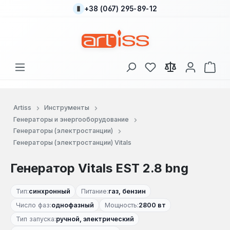
+38 (067) 295-89-12
Перейти к основному содержанию
У вас есть товары
В к
Artiss
Инструменты
Генераторы и энергооборудование
Генераторы (электростанции)
Генераторы (электростанции) Vitals
Генератор Vitals EST 2.8 bng
Тип:
синхронный
Питание:
газ, бензин
Число фаз:
однофазный
Мощность:
2800 вт
Тип запуска:
ручной, электрический