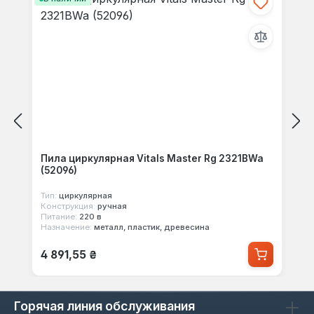
Пила циркулярная Vitals Master Rg 2321BWa
(52096)
Тип:
циркулярная
Конструкция:
ручная
Питание:
220 в
Назначение:
металл, пластик, древесина
Обычная цена:
4 891,55 ₴
Горячая линия обслуживания