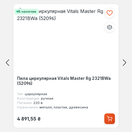
Пропустить галерею продуктов
своими мыслями с другими.
В наличии
Пила циркулярная Vitals Master Rg 2321BWa
(52096)
Тип:
циркулярная
Конструкция:
ручная
Питание:
220 в
Назначение:
металл, пластик, древесина
Обычная цена:
4 891,55 ₴