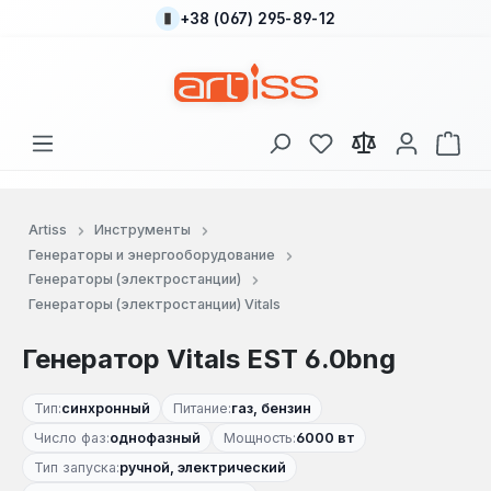
+38 (067) 295-89-12
Перейти к основному содержанию
У вас есть товары
В к
Artiss
Инструменты
Генераторы и энергооборудование
Генераторы (электростанции)
Генераторы (электростанции) Vitals
Генератор Vitals EST 6.0bng
Тип:
синхронный
Питание:
газ, бензин
Число фаз:
однофазный
Мощность:
6000 вт
Тип запуска:
ручной, электрический