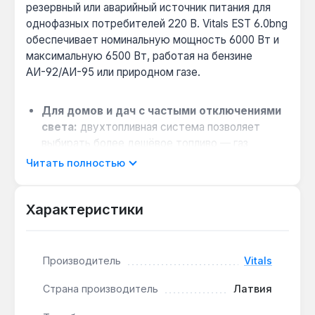
резервный или аварийный источник питания для
однофазных потребителей 220 В. Vitals EST 6.0bng
обеспечивает номинальную мощность 6000 Вт и
максимальную 6500 Вт, работая на бензине
АИ-92/АИ-95 или природном газе.
Для домов и дач с частыми отключениями
света:
двухтопливная система позволяет
выбирать более дешёвое топливо — газ
снижает эксплуатационные расходы и уровень
Читать полностью
вредных выбросов, а бензин обеспечивает
максимальную мощность 6500 Вт.
Характеристики
Когда нужен запуск без усилий:
электрический стартер с питанием от
аккумулятора и ручной стартер дублируют
друг друга — запуск возможен даже при
Производитель
Vitals
разряженной батарее.
Страна производитель
Латвия
Совместимость с чувствительной
электроникой:
встроенный автоматический