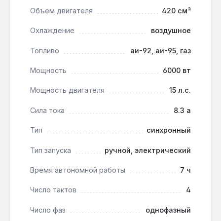
возможностью выбора топлива. Производство —
Объем двигателя
420 см³
Латвия. Гарантия 2 года, доставка по Украине.
Охлаждение
воздушное
Топливо
аи-92, аи-95, газ
Подходит ли для подключения к газовой
магистрали?
Мощность
6000 вт
Да — модель работает на природном газе
Мощность двигателя
15 л.с.
(метане) через штатный редуктор, что
снижает стоимость киловатт-часа примерно
Сила тока
8.3 а
на 30-40% по сравнению с бензином.
Тип
синхронный
Как часто нужно менять масло?
Тип запуска
ручной, электрический
Рекомендуется замена каждые 50-100
Время автономной работы
7 ч
моточасов — объём двигателя 420 см³
требует 1,1 л масла класса SAE 10W-30,
Число тактов
4
контроль уровня осуществляется через щуп.
Число фаз
однофазный