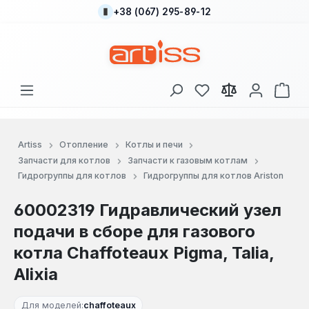
+38 (067) 295-89-12
Перейти к основному содержанию
У вас есть товары
В к
Artiss
Отопление
Котлы и печи
Запчасти для котлов
Запчасти к газовым котлам
Гидрогруппы для котлов
Гидрогруппы для котлов Ariston
60002319 Гидравлический узел
подачи в сборе для газового
котла Chaffoteaux Pigma, Talia,
Alixia
Для моделей:
chaffoteaux