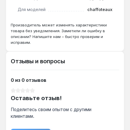
заводским допускам и материалам для
длительной эксплуатации.
Для моделей
chaffoteaux
Применяется для восстановления
Производитель может изменять характеристики
работоспособности котла при утечках,
товара без уведомления. Заметили ли ошибку в
описании? Напишите нам – быстро проверим и
неисправностях регулировки или износе штатного
исправим.
гидравлического модуля. Гарантия 1 год, доставка
по Украине.
Отзывы и вопросы
Подходит ли для котлов Chaffoteaux Alixia
24?
0 из 0 отзывов
Да — узел совместим с сериями Pigma, Talia,
Alixia, включая модели мощностью 24 кВт,
Средний рейтинг 0 из 5 звезд
Оставьте отзыв!
благодаря идентичным присоединительным
размерам.
Поделитесь своим опытом с другими
клиентами.
Требуется ли замена датчика