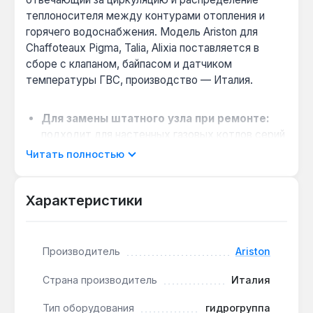
теплоносителя между контурами отопления и
горячего водоснабжения. Модель Ariston для
Chaffoteaux Pigma, Talia, Alixia поставляется в
сборе с клапаном, байпасом и датчиком
температуры ГВС, производство — Италия.
Для замены штатного узла при ремонте:
подходит для настенных газовых котлов серий
Chaffoteaux Pigma, Talia, Alixia — точное
Читать полностью
соответствие оригинальным параметрам
исключает доработки при монтаже.
Характеристики
Комплектация для быстрой установки:
в
сборе с основным клапаном, байпасом и
датчиком температуры ГВС — не требуется
подбор отдельных деталей, что сокращает
Производитель
Ariston
время ремонта.
Страна производитель
Италия
Производство Италия:
изготовлен на заводе
Ariston, что гарантирует соответствие
Тип оборудования
гидрогруппа