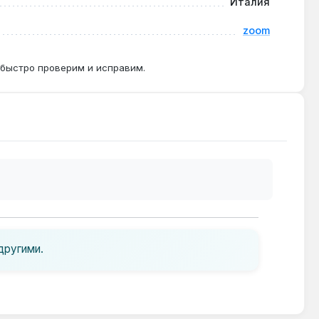
Италия
zoom
 быстро проверим и исправим.
другими.