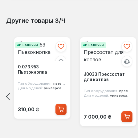
Другие товары З/Ч
Пропустить галерею продуктов
В наличии
В наличии
0.073.953
Пьезокнопка
J0033 Прессостат
для котлов
Тип оборудования:
пьезорозжиг
Для моделей:
универсальная
Тип оборудования:
прессостат воздуха
Для моделей:
универсальная
Обычная цена:
310,00 ₴
Обычная цена:
7 000,00 ₴