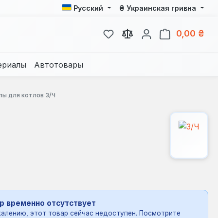
₴
Русский
Украинская гривна
У вас есть товары из спис
В к
0,00 ₴
ериалы
Автотовары
пы для котлов З/Ч
р временно отсутствует
алению, этот товар сейчас недоступен. Посмотрите