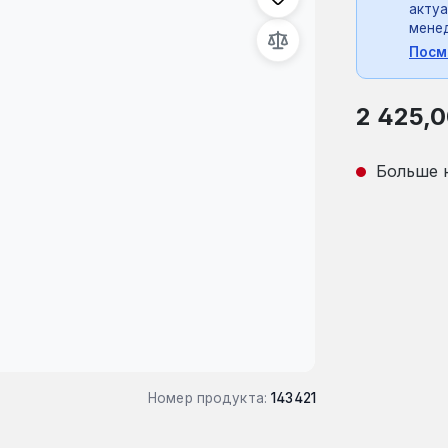
актуа
мене
Посм
Обычная це
2 425,0
Больше 
Номер продукта:
143421