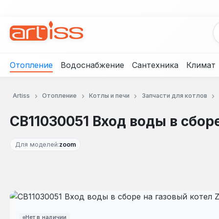
рейти к основному содержанию
Перейти к поиску
Перейти к основной навигации
Отопление
Водоснабжение
Сантехника
Климат
Artiss
Отопление
Котлы и печи
Запчасти для котлов
CB11030051 Вход воды в сбор
Для моделей:
zoom
Пропустить галерею изображений
Нет в наличии