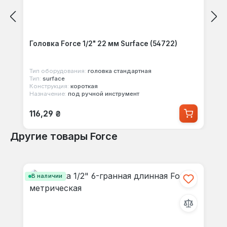
Головка Force 1/2" 22 мм Surface (54722)
Тип оборудования:
головка стандартная
Тип:
surface
Конструкция:
короткая
Назначение:
под ручной инструмент
Обычная цена:
116,29 ₴
Другие товары Force
Пропустить галерею продуктов
В наличии