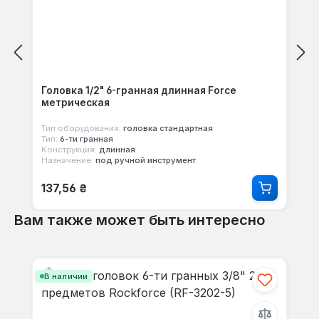
Головка 1/2" 6-гранная длинная Force
метрическая
Тип оборудования:
головка стандартная
Тип:
6-ти гранная
Конструкция:
длинная
Назначение:
под ручной инструмент
Обычная цена:
137,56 ₴
Вам также может быть интересно
Пропустить галерею продуктов
В наличии