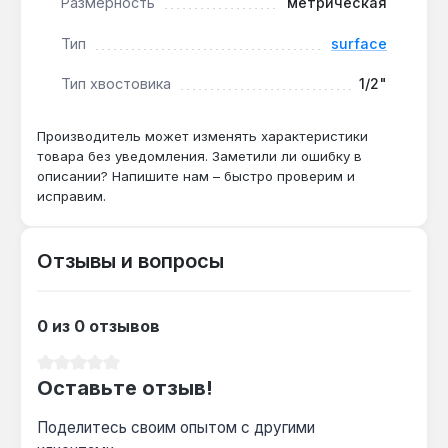
Размерность
метрическая
Подходит ли для работы с ударным
гайковёртом?
Тип
surface
Да — материал CR-V и длина 77 мм
Тип хвостовика
1/2"
выдерживают крутящий момент до 200 Н·м
при условии использования адаптера под
ударный инструмент.
Производитель может изменять характеристики
товара без уведомления. Заметили ли ошибку в
описании? Напишите нам – быстро проверим и
исправим.
Чем отличается от стандартной головки
29 мм?
Длина 77 мм вместо 50–55 мм у обычных —
Отзывы и вопросы
это даёт доступ к крепежу в нишах и
углублениях, где короткая головка не
достаёт.
0 из 0 отзывов
Средний рейтинг 0 из 5 звезд
Гарантия 1 год, доставка по Украине.
Оставьте отзыв!
Поделитесь своим опытом с другими