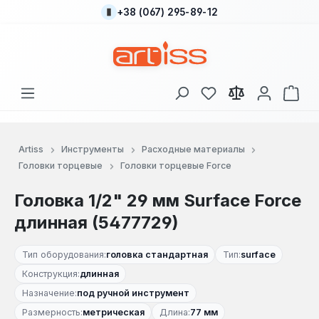
+38 (067) 295-89-12
Перейти к основному содержанию
У вас есть товары
В к
Artiss
Инструменты
Расходные материалы
Головки торцевые
Головки торцевые Force
Головка 1/2" 29 мм Surface Force
длинная (5477729)
Тип оборудования:
головка стандартная
Тип:
surface
Конструкция:
длинная
Назначение:
под ручной инструмент
Размерность:
метрическая
Длина:
77 мм