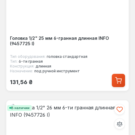
Головка 1/2" 25 мм 6-гранная длинная INFO
(9457725 I)
Тип оборудования:
головка стандартная
Тип:
6-ти гранная
Конструкция:
длинная
Назначение:
под ручной инструмент
Обычная цена:
131,56 ₴
В наличии