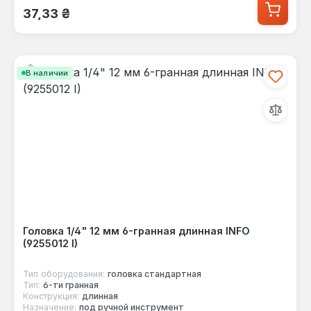
Обычная цена:
37,33 ₴
В наличии
Головка 1/4" 12 мм 6-гранная длинная INFO
(9255012 I)
Тип оборудования:
головка стандартная
Тип:
6-ти гранная
Конструкция:
длинная
Назначение:
под ручной инструмент