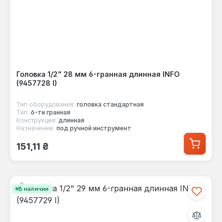
Головка 1/2" 28 мм 6-гранная длинная INFO
(9457728 I)
Тип оборудования:
головка стандартная
Тип:
6-ти гранная
Конструкция:
длинная
Назначение:
под ручной инструмент
Обычная цена:
151,11 ₴
В наличии