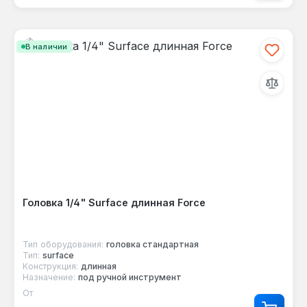
В наличии
Головка 1/4" Surface длинная Force
Тип оборудования:
головка стандартная
Тип:
surface
Конструкция:
длинная
Назначение:
под ручной инструмент
От
Обычная цена: