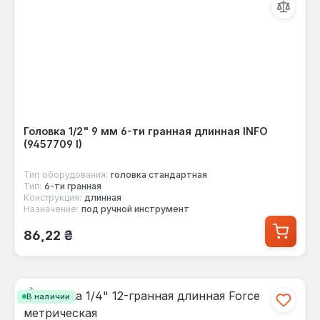
Головка 1/2" 9 мм 6-ти гранная длинная INFO
(9457709 I)
Тип оборудования:
головка стандартная
Тип:
6-ти гранная
Конструкция:
длинная
Назначение:
под ручной инструмент
Обычная цена:
86,22 ₴
В наличии