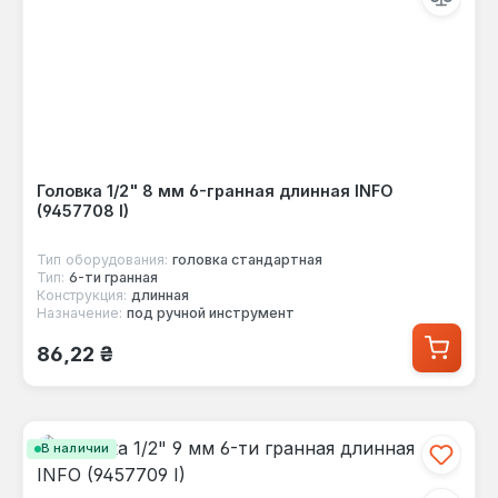
Головка 1/2" 8 мм 6-гранная длинная INFO
(9457708 I)
Тип оборудования:
головка стандартная
Тип:
6-ти гранная
Конструкция:
длинная
Назначение:
под ручной инструмент
Обычная цена:
86,22 ₴
В наличии