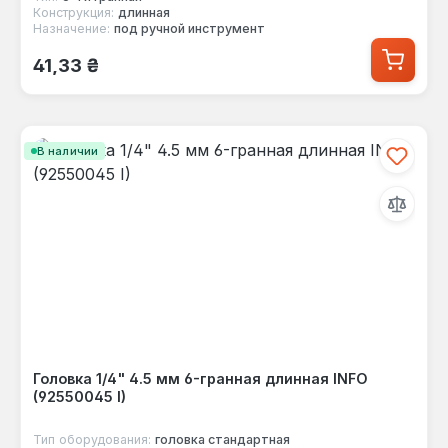
Конструкция:
длинная
Назначение:
под ручной инструмент
Обычная цена:
41,33 ₴
В наличии
Головка 1/4" 4.5 мм 6-гранная длинная INFO
(92550045 I)
Тип оборудования:
головка стандартная