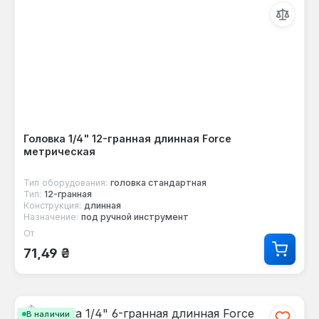
Головка 1/4" 12-гранная длинная Force
метрическая
Тип оборудования:
головка стандартная
Тип:
12-гранная
Конструкция:
длинная
Назначение:
под ручной инструмент
От
Обычная цена:
71,49 ₴
В наличии