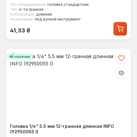
Тип оборудования:
головка стандартная
Тип:
6-ти гранная
Конструкция:
длинная
Назначение:
под ручной инструмент
Обычная цена:
41,33 ₴
В наличии
Головка 1/4" 5.5 мм 12-гранная длинная INFO
(92950055 I)