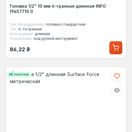
Головка 1/2" 10 мм 6-гранная длинная INFO
(9457710 I)
Тип оборудования:
головка стандартная
Тип:
6-ти гранная
Конструкция:
длинная
Назначение:
под ручной инструмент
Обычная цена:
86,22 ₴
В наличии