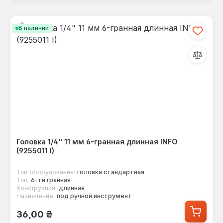
В наличии
Головка 1/4" 11 мм 6-гранная длинная INFO
(9255011 I)
Тип оборудования:
головка стандартная
Тип:
6-ти гранная
Конструкция:
длинная
Назначение:
под ручной инструмент
Обычная цена:
36,00 ₴