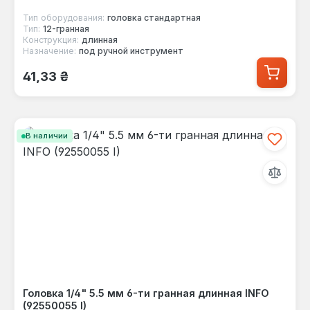
Тип оборудования:
головка стандартная
Тип:
12-гранная
Конструкция:
длинная
Назначение:
под ручной инструмент
Обычная цена:
41,33 ₴
В наличии
Головка 1/4" 5.5 мм 6-ти гранная длинная INFO
(92550055 I)