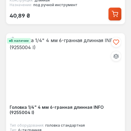
Конструкция:
длинная
Назначение:
под ручной инструмент
Обычная цена:
40,89 ₴
В наличии
Головка 1/4" 4 мм 6-гранная длинная INFO
(9255004 I)
Тип оборудования:
головка стандартная
Тип:
6-ти гранная