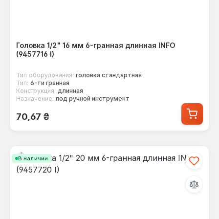
Головка 1/2" 16 мм 6-гранная длинная INFO
(9457716 I)
Тип оборудования:
головка стандартная
Тип:
6-ти гранная
Конструкция:
длинная
Назначение:
под ручной инструмент
Обычная цена:
70,67 ₴
В наличии