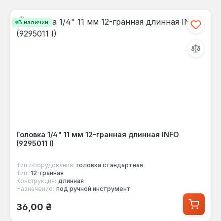
В наличии
Головка 1/4" 11 мм 12-гранная длинная INFO
(9295011 I)
Тип оборудования:
головка стандартная
Тип:
12-гранная
Конструкция:
длинная
Назначение:
под ручной инструмент
Обычная цена:
36,00 ₴