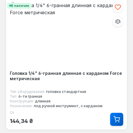
В наличии
Головка 1/4" 6-гранная длинная с карданом Force
метрическая
Тип оборудования:
головка стандартная
Тип:
6-ти гранная
Конструкция:
длинная
Назначение:
под ручной инструмент, с карданом
От
Обычная цена:
144,34 ₴