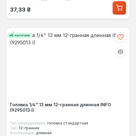
Обычная цена:
37,33 ₴
В наличии
Головка 1/4" 13 мм 12-гранная длинная INFO
(9295013 I)
Тип оборудования:
головка стандартная
Тип:
12-гранная
Конструкция:
длинная