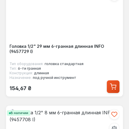
Головка 1/2" 29 мм 6-гранная длинная INFO
(9457729 I)
Тип оборудования:
головка стандартная
Тип:
6-ти гранная
Конструкция:
длинная
Назначение:
под ручной инструмент
Обычная цена:
154,67 ₴
В наличии