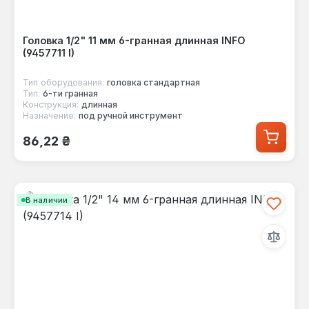
Головка 1/2" 11 мм 6-гранная длинная INFO
(9457711 I)
Тип оборудования:
головка стандартная
Тип:
6-ти гранная
Конструкция:
длинная
Назначение:
под ручной инструмент
Обычная цена:
86,22 ₴
В наличии