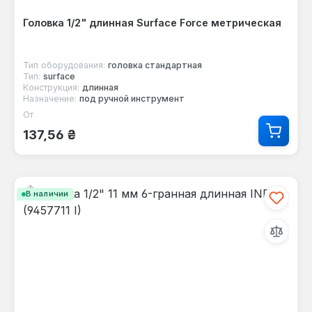
Головка 1/2" длинная Surface Force метрическая
Тип оборудования:
головка стандартная
Тип:
surface
Конструкция:
длинная
Назначение:
под ручной инструмент
От
Обычная цена:
137,56 ₴
В наличии