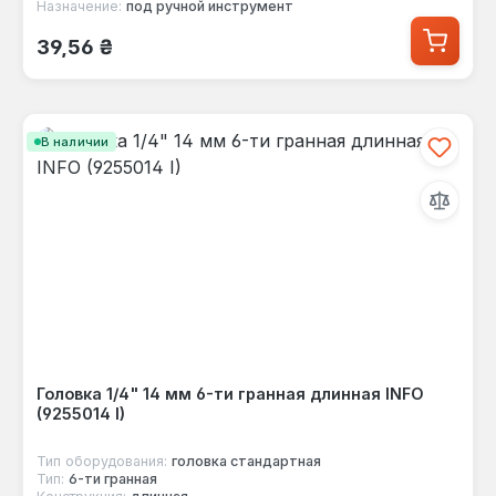
Назначение:
под ручной инструмент
Обычная цена:
39,56 ₴
В наличии
Головка 1/4" 14 мм 6-ти гранная длинная INFO
(9255014 I)
Тип оборудования:
головка стандартная
Тип:
6-ти гранная