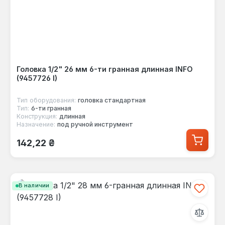
Головка 1/2" 26 мм 6-ти гранная длинная INFO
(9457726 I)
Тип оборудования:
головка стандартная
Тип:
6-ти гранная
Конструкция:
длинная
Назначение:
под ручной инструмент
Обычная цена:
142,22 ₴
В наличии