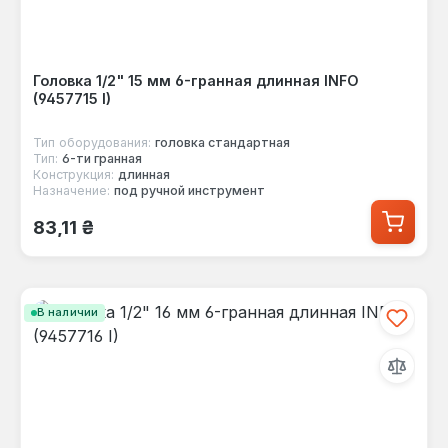
Головка 1/2" 15 мм 6-гранная длинная INFO
(9457715 I)
Тип оборудования:
головка стандартная
Тип:
6-ти гранная
Конструкция:
длинная
Назначение:
под ручной инструмент
Обычная цена:
83,11 ₴
В наличии