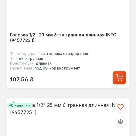
Головка 1/2" 23 мм 6-ти гранная длинная INFO
(9457723 I)
Тип оборудования:
головка стандартная
Тип:
6-ти гранная
Конструкция:
длинная
Назначение:
под ручной инструмент
Обычная цена:
107,56 ₴
В наличии