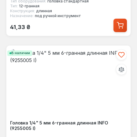
Тип оборудования:
головка стандартная
Тип:
12-гранная
Конструкция:
длинная
Назначение:
под ручной инструмент
Обычная цена:
41,33 ₴
В наличии
Головка 1/4" 5 мм 6-гранная длинная INFO
(9255005 I)