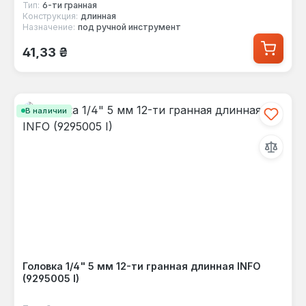
Тип:
6-ти гранная
Конструкция:
длинная
Назначение:
под ручной инструмент
Обычная цена:
41,33 ₴
В наличии
Головка 1/4" 5 мм 12-ти гранная длинная INFO
(9295005 I)