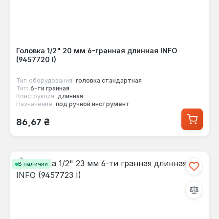
Головка 1/2" 20 мм 6-гранная длинная INFO
(9457720 I)
Тип оборудования:
головка стандартная
Тип:
6-ти гранная
Конструкция:
длинная
Назначение:
под ручной инструмент
Обычная цена:
86,67 ₴
В наличии