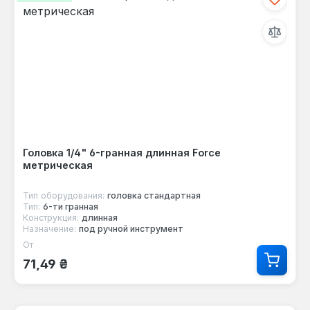
Головка 1/4" 6-гранная длинная Force
метрическая
Тип оборудования:
головка стандартная
Тип:
6-ти гранная
Конструкция:
длинная
Назначение:
под ручной инструмент
От
Обычная цена:
71,49 ₴