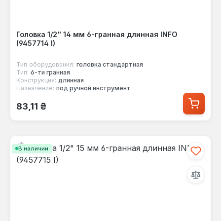
Головка 1/2" 14 мм 6-гранная длинная INFO
(9457714 I)
Тип оборудования:
головка стандартная
Тип:
6-ти гранная
Конструкция:
длинная
Назначение:
под ручной инструмент
Обычная цена:
83,11 ₴
В наличии