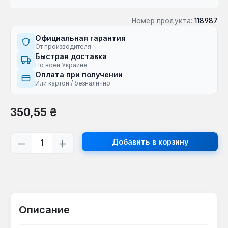
Номер продукта:
118987
Официальная гарантия
От производителя
Быстрая доставка
По всей Украине
Оплата при получении
Или картой / безналично
Обычная цена:
350,55 ₴
Количество продукта: введите желаем
Добавить в корзину
Описание