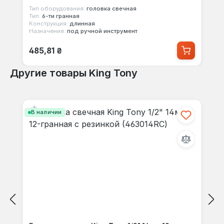
Тип оборудования:
головка свечная
Тип:
6-ти гранная
Конструкция:
длинная
Назначение:
под ручной инструмент
Обычная цена:
485,81 ₴
Другие товары King Tony
Пропустить галерею продуктов
В наличии