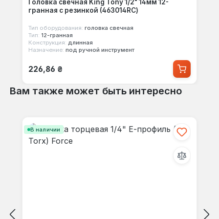
Головка свечная King Tony 1/2" 14мм 12-
гранная с резинкой (463014RC)
Тип оборудования:
головка свечная
Тип:
12-гранная
Конструкция:
длинная
Назначение:
под ручной инструмент
Обычная цена:
226,86 ₴
Вам также может быть интересно
Пропустить галерею продуктов
В наличии