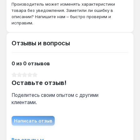
Производитель может изменять характеристики
мм обеспечивают доступ к свечам с
товара без уведомления. Заметили ли ошибку в
резьбовой частью до 26 мм, включая
описании? Напишите нам – быстро проверим и
большинство моделей для двигателей DOHC.
исправим.
Можно ли использовать с
Отзывы и вопросы
динамометрическим ключом?
Да — хвостовик 3/8" совместим с
0 из 0 отзывов
динамометрическими ключами этого
размера, что позволяет затягивать свечи с
Средний рейтинг 0 из 5 звезд
точным моментом (рекомендуется 20-30
Оставьте отзыв!
Н·м для большинства авто).
Поделитесь своим опытом с другими
клиентами.
Написать отзыв
Отображать отзывы только на текущем
Все отзывы