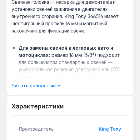
Свечная головка — насадка для демонтажа и
установки свечей зажигания в двигателях
внутреннего сгорания. King Tony 366516 имеет
шестигранный профиль 16 мм и магнитный
наконечник для фиксации свечи.
Для замены свечей в легковых авто и
мотоциклах:
размер 16 мм (5/8") подходит
для большинства стандартных свечей —
универсальное решение для гаража или СТО.
Работа в ограниченном пространстве:
длина 70 мм и диаметр корпуса 21 мм
Читать полностью
позволяют добраться до глубоких колодцев
свечей без демонтажа дополнительных узлов.
Характеристики
Минимизация повреждений свечи:
шестигранный профиль (6 граней) снижает
риск срыва граней по сравнению с 12-гранными
Производитель
King Tony
аналогами — важно для свечей с мягким
корпусом.