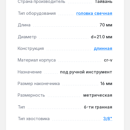
Страна производитель
Тайвань
Надёжная фиксация магнитом:
встроенный
магнит удерживает свечу при установке и
Тип оборудования
головка свечная
извлечении, предотвращая падение в колодец и
возможные повреждения резьбы.
Длина
70 мм
Совместимость с инструментом 3/8":
Диаметр
d=21.0 мм
квадратный хвостовик подходит для
большинства ручных трещоток, воротков и
Конструкция
длинная
удлинителей этого стандарта.
Материал корпуса
cr-v
Головка King Tony 366516 предназначена для
Назначение
под ручной инструмент
сервисных центров, СТО и автовладельцев,
выполняющих замену свечей зажигания в
Размер наконечника
16 мм
условиях гаража или мастерской. Производство
— Тайвань. Гарантия, доставка по Украине.
Размерность
метрическая
Тип
6-ти гранная
Подходит ли для свечей с длинной
Тип хвостовика
3/8"
резьбой?
Да — длина 70 мм и внутренний диаметр 21