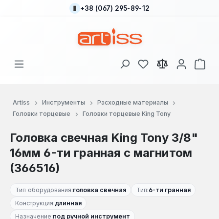
+38 (067) 295-89-12
Перейти к основному содержанию
У вас есть товары
В к
Artiss
Инструменты
Расходные материалы
Головки торцевые
Головки торцевые King Tony
Головка свечная King Tony 3/8"
16мм 6-ти гранная с магнитом
(366516)
Тип оборудования:
головка свечная
Тип:
6-ти гранная
Конструкция:
длинная
Назначение:
под ручной инструмент