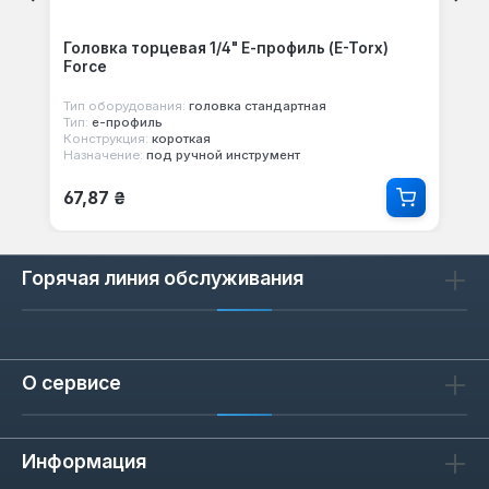
Головка торцевая 1/4" Е-профиль (E-Torx)
Force
Тип оборудования:
головка стандартная
Тип:
е-профиль
Конструкция:
короткая
Назначение:
под ручной инструмент
Обычная цена:
67,87 ₴
Горячая линия обслуживания
О сервисе
Информация