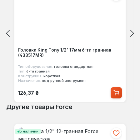
Головка King Tony 1/2" 17мм 6-ти гранная
(433517MR)
Тип оборудования:
головка стандартная
Тип:
6-ти гранная
Конструкция:
короткая
Назначение:
под ручной инструмент
Обычная цена:
126,37 ₴
Другие товары Force
Пропустить галерею продуктов
В наличии