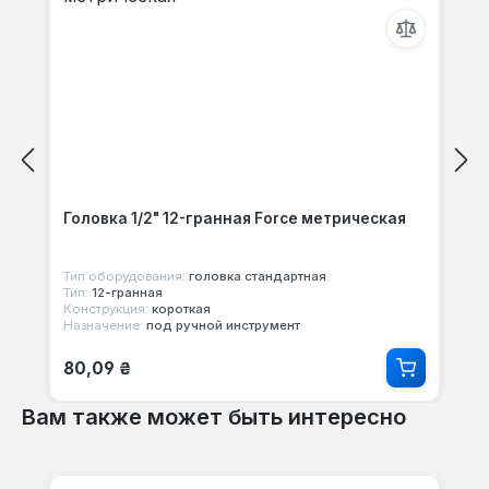
Головка 1/2" 12-гранная Force метрическая
Тип оборудования:
головка стандартная
Тип:
12-гранная
Конструкция:
короткая
Назначение:
под ручной инструмент
Обычная цена:
80,09 ₴
Вам также может быть интересно
Пропустить галерею продуктов