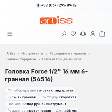
+38 (067) 295-89-12
Перейти к основному содержанию
У вас есть товары
В к
Artiss
Инструменты
Расходные материалы
Головки торцевые
Головки торцевые Force
Головка Force 1/2" 16 мм 6-
гранная (54516)
Тип оборудования:
головка стандартная
Тип:
6-ти гранная
Конструкция:
короткая
Назначение:
под ручной инструмент
Размерность:
метрическая
Длина:
38 мм