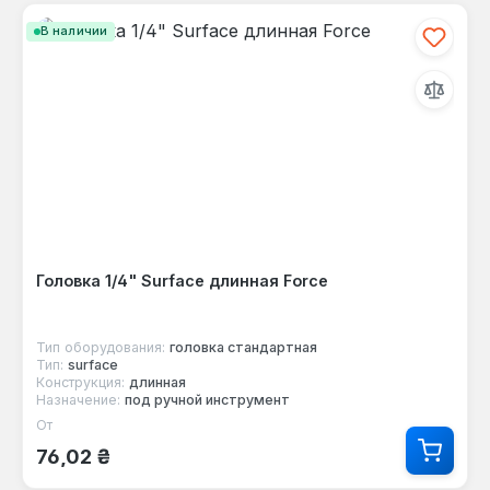
В наличии
Головка 1/4" Surface длинная Force
Тип оборудования:
головка стандартная
Тип:
surface
Конструкция:
длинная
Назначение:
под ручной инструмент
От
Обычная цена:
76,02 ₴