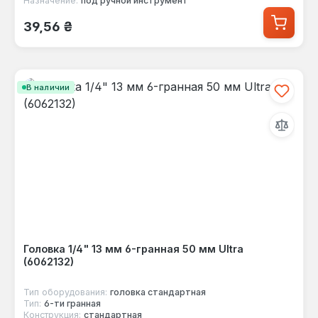
Назначение:
под ручной инструмент
Обычная цена:
39,56 ₴
В наличии
Головка 1/4" 13 мм 6-гранная 50 мм Ultra
(6062132)
Тип оборудования:
головка стандартная
Тип:
6-ти гранная
Конструкция:
стандартная