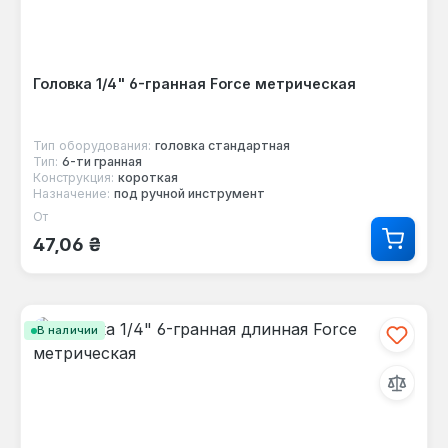
Головка 1/4" 6-гранная Force метрическая
Тип оборудования:
головка стандартная
Тип:
6-ти гранная
Конструкция:
короткая
Назначение:
под ручной инструмент
От
Обычная цена:
47,06 ₴
В наличии