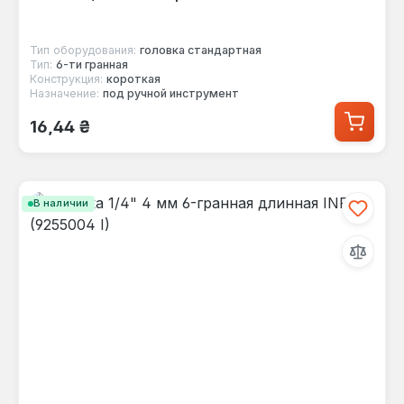
Тип оборудования:
головка стандартная
Тип:
6-ти гранная
Конструкция:
короткая
Назначение:
под ручной инструмент
Обычная цена:
16,44 ₴
В наличии