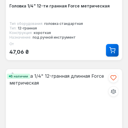
Головка 1/4" 12-ти гранная Force метрическая
Тип оборудования:
головка стандартная
Тип:
12-гранная
Конструкция:
короткая
Назначение:
под ручной инструмент
От
Обычная цена:
47,06 ₴
В наличии