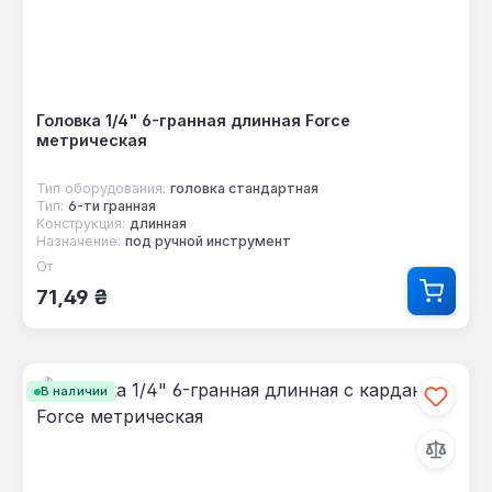
Головка 1/4" 6-гранная длинная Force
метрическая
Тип оборудования:
головка стандартная
Тип:
6-ти гранная
Конструкция:
длинная
Назначение:
под ручной инструмент
От
Обычная цена:
71,49 ₴
В наличии