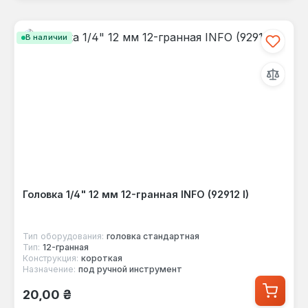
В наличии
Головка 1/4" 12 мм 12-гранная INFO (92912 I)
Тип оборудования:
головка стандартная
Тип:
12-гранная
Конструкция:
короткая
Назначение:
под ручной инструмент
Обычная цена:
20,00 ₴