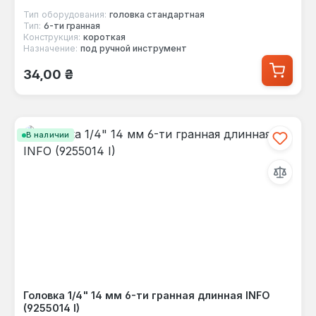
Тип оборудования:
головка стандартная
Тип:
6-ти гранная
Конструкция:
короткая
Назначение:
под ручной инструмент
Обычная цена:
34,00 ₴
В наличии
Головка 1/4" 14 мм 6-ти гранная длинная INFO
(9255014 I)