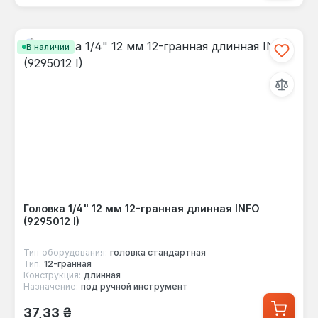
В наличии
Головка 1/4" 12 мм 12-гранная длинная INFO
(9295012 I)
Тип оборудования:
головка стандартная
Тип:
12-гранная
Конструкция:
длинная
Назначение:
под ручной инструмент
Обычная цена:
37,33 ₴