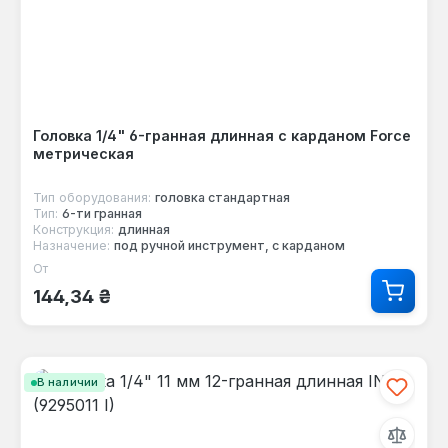
Головка 1/4" 6-гранная длинная с карданом Force
метрическая
Тип оборудования:
головка стандартная
Тип:
6-ти гранная
Конструкция:
длинная
Назначение:
под ручной инструмент, с карданом
От
Обычная цена:
144,34 ₴
В наличии