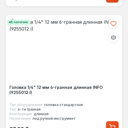
В наличии
Головка 1/4" 12 мм 6-гранная длинная INFO
(9255012 I)
Тип оборудования:
головка стандартная
Тип:
6-ти гранная
Конструкция:
длинная
Назначение:
под ручной инструмент
Обычная цена: