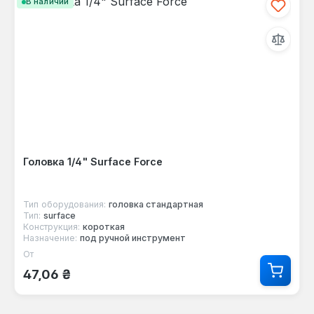
В наличии
Головка 1/4" Surface Force
Тип оборудования:
головка стандартная
Тип:
surface
Конструкция:
короткая
Назначение:
под ручной инструмент
От
Обычная цена:
47,06 ₴