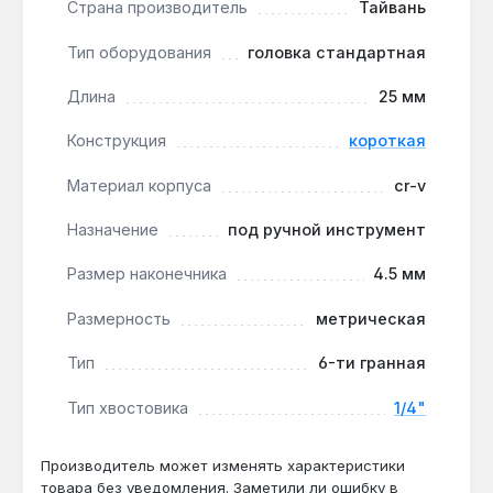
Страна производитель
Тайвань
1/4":
стандартный квадратный хвостовик 1/4
дюйма подходит для трещоток, воротков и
Тип оборудования
головка стандартная
удлинителей большинства производителей, что
позволяет использовать головку в
Длина
25 мм
существующем наборе.
Конструкция
короткая
Работа в ограниченном пространстве:
короткая конструкция длиной 25 мм даёт
Материал корпуса
cr-v
доступ к крепежу в узких местах, например,
под капотом автомобиля или внутри корпуса
Назначение
под ручной инструмент
прибора, где стандартная головка не
помещается.
Размер наконечника
4.5 мм
Размерность
метрическая
Головка Toptul BAEA084E подходит для мастеров,
выполняющих сборку, разборку и обслуживание
Тип
6-ти гранная
оборудования с мелкими креплениями — от
Тип хвостовика
1/4"
велосипедов до электроники. Производство —
Тайвань. Гарантия 1 год, доставка по Украине.
Производитель может изменять характеристики
товара без уведомления. Заметили ли ошибку в