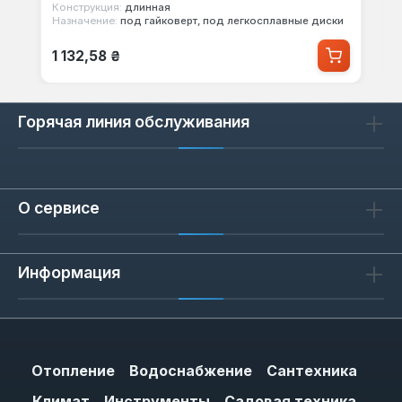
Конструкция:
длинная
Назначение:
под гайковерт, под легкосплавные диски
Обычная цена:
1 132,58 ₴
Горячая линия обслуживания
О сервисе
Информация
Отопление
Водоснабжение
Сантехника
Климат
Инструменты
Садовая техника