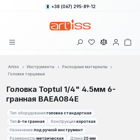
+38 (067) 295-89-12
Перейти к основному содержанию
У вас есть товары
В к
Artiss
Инструменты
Расходные материалы
Головки торцевые
Головка Toptul 1/4" 4.5мм 6-
гранная BAEA084E
Тип оборудования:
головка стандартная
Тип:
6-ти гранная
Конструкция:
короткая
Назначение:
под ручной инструмент
Размерность:
метрическая
Длина:
25 мм