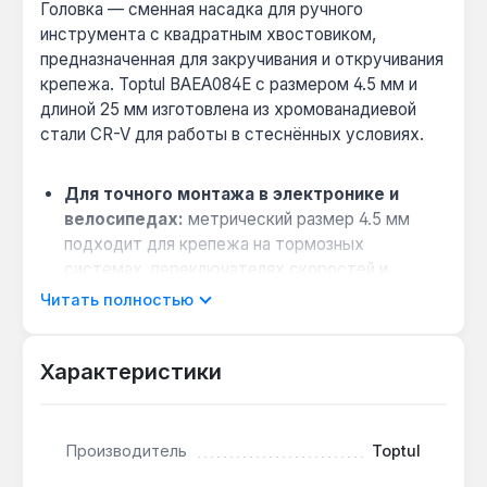
Головка — сменная насадка для ручного
инструмента с квадратным хвостовиком,
предназначенная для закручивания и откручивания
крепежа. Toptul BAEA084E с размером 4.5 мм и
длиной 25 мм изготовлена из хромованадиевой
стали CR-V для работы в стеснённых условиях.
Для точного монтажа в электронике и
велосипедах:
метрический размер 4.5 мм
подходит для крепежа на тормозных
системах, переключателях скоростей и
мелких узлах бытовой техники, где требуется
Читать полностью
аккуратное затягивание.
Минимизация срыва граней:
шестигранный
Характеристики
профиль (6 граней) обеспечивает плотный
захват на креплении, снижая риск повреждения
граней на закисшем или изношенном крепеже
по сравнению с 12-гранными аналогами.
Производитель
Toptul
Совместимость с любым инструментом