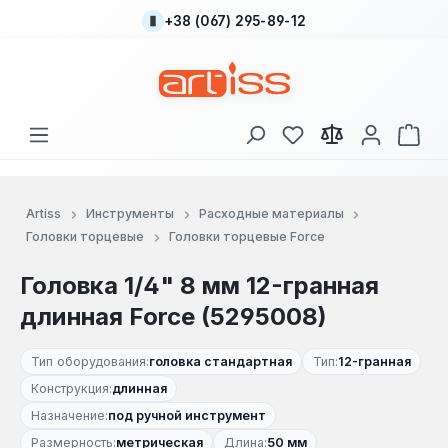
+38 (067) 295-89-12
Перейти к основному содержанию
У вас есть товары
В к
Artiss
Инструменты
Расходные материалы
Головки торцевые
Головки торцевые Force
Головка 1/4" 8 мм 12-гранная
длинная Force (5295008)
Тип оборудования:
головка стандартная
Тип:
12-гранная
Конструкция:
длинная
Назначение:
под ручной инструмент
Размерность:
метрическая
Длина:
50 мм