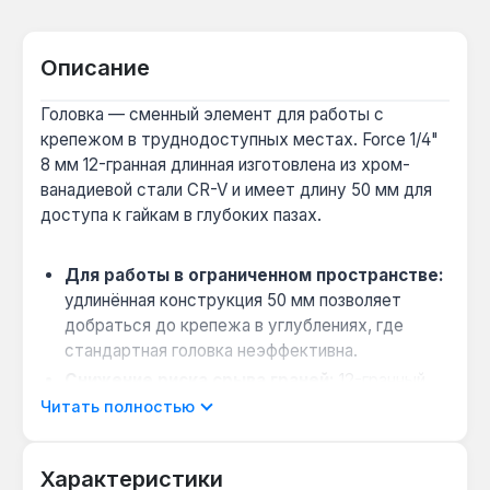
Описание
Головка — сменный элемент для работы с
крепежом в труднодоступных местах. Force 1/4"
8 мм 12-гранная длинная изготовлена из хром-
ванадиевой стали CR-V и имеет длину 50 мм для
доступа к гайкам в глубоких пазах.
Для работы в ограниченном пространстве:
удлинённая конструкция 50 мм позволяет
добраться до крепежа в углублениях, где
стандартная головка неэффективна.
Снижение риска срыва граней:
12-гранный
профиль на 8 мм обеспечивает больший угол
Читать полностью
зацепления с крепежом, что уменьшает
вероятность повреждения граней старых или
Характеристики
деформированных болтов.