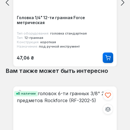
Головка 1/4" 12-ти гранная Force
метрическая
Тип оборудования:
головка стандартная
Тип:
12-гранная
Конструкция:
короткая
Назначение:
под ручной инструмент
Обычная цена:
47,06 ₴
Вам также может быть интересно
Пропустить галерею продуктов
В наличии