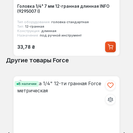
Головка 1/4" 7 мм 12-гранная длинная INFO
(9295007 I)
Тип оборудования:
головка стандартная
Тип:
12-гранная
Конструкция:
длинная
Назначение:
под ручной инструмент
Обычная цена:
33,78 ₴
Другие товары Force
Пропустить галерею продуктов
В наличии