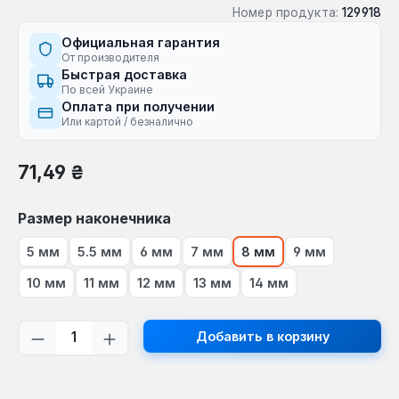
Номер продукта:
129918
Официальная гарантия
От производителя
Быстрая доставка
По всей Украине
Оплата при получении
Или картой / безналично
Обычная цена:
71,49 ₴
Выберите
Размер наконечника
5 мм
5.5 мм
6 мм
7 мм
8 мм
9 мм
10 мм
11 мм
12 мм
13 мм
14 мм
Количество продукта: введите желаем
Добавить в корзину