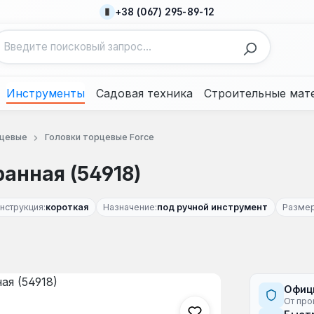
+38 (067) 295-89-12
Инструменты
Садовая техника
Строительные мат
рцевые
Головки торцевые Force
ранная (54918)
нструкция:
короткая
Назначение:
под ручной инструмент
Размер
Офиц
От про