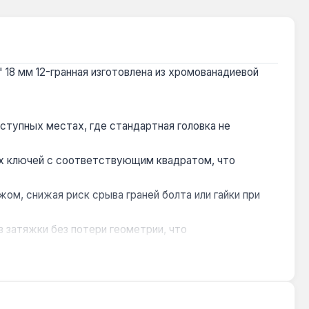
 18 мм 12-гранная изготовлена из хромованадиевой
ступных местах, где стандартная головка не
их ключей с соответствующим квадратом, что
ом, снижая риск срыва граней болта или гайки при
 затяжки без потери геометрии, что
еской резьбой, используемых в автомобилях,