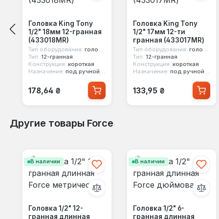
Головка King Tony
Головка King Tony
1/2" 18мм 12-гранная
1/2" 17мм 12-ти
(433018MR)
гранная (433017MR)
Тип оборудования:
головка стандартная
Тип оборудования:
головка стандартная
Тип:
12-гранная
Тип:
12-гранная
Конструкция:
короткая
Конструкция:
короткая
Назначение:
под ручной инструмент
Назначение:
под ручной инструмент
Обычная цена:
Обычная цена:
178,64 ₴
133,95 ₴
Другие товары Force
Пропустить галерею продуктов
В наличии
В наличии
Головка 1/2" 12-
Головка 1/2" 6-
гранная длинная
гранная длинная