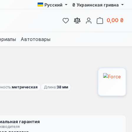
₴
Русский
Украинская гривна
У вас есть товары из спис
В к
0,00 ₴
ериалы
Автотовары
ность:
метрическая
Длина:
38 мм
иальная гарантия
изводителя