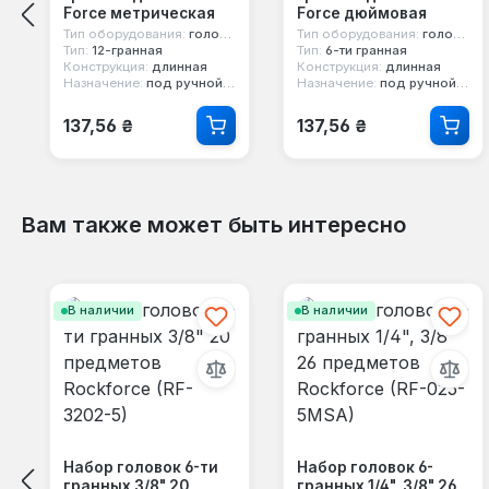
Force метрическая
Force дюймовая
Тип оборудования:
головка стандартная
Тип оборудования:
головка стандартная
Тип:
12-гранная
Тип:
6-ти гранная
Конструкция:
длинная
Конструкция:
длинная
Назначение:
под ручной инструмент
Назначение:
под ручной инструмент
Обычная цена:
Обычная цена:
137,56 ₴
137,56 ₴
Вам также может быть интересно
Пропустить галерею продуктов
В наличии
В наличии
Набор головок 6-ти
Набор головок 6-
гранных 3/8" 20
гранных 1/4", 3/8" 26