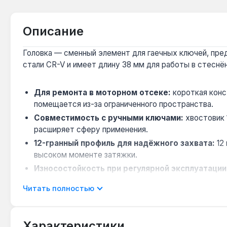
Описание
Головка — сменный элемент для гаечных ключей, предн
стали CR-V и имеет длину 38 мм для работы в стеснё
Для ремонта в моторном отсеке:
короткая конс
помещается из-за ограниченного пространства.
Совместимость с ручными ключами:
хвостовик 
расширяет сферу применения.
12-гранный профиль для надёжного захвата:
12
высоком моменте затяжки.
Износостойкость при регулярной эксплуатации
подтверждается тестами производителя.
Читать полностью
Метрическая размерность для стандартного к
сельхозтехнике и бытовых механизмах.
Характеристики