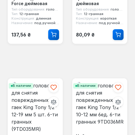
Force дюймовая
дюймовая
Тип оборудования:
головка стандартная
Тип оборудования:
головка стандартная
Тип:
12-гранная
Тип:
12-гранная
Конструкция:
длинная
Конструкция:
короткая
Назначение:
под ручной инструмент
Назначение:
под ручной инструмент
Обычная цена:
Обычная цена:
137,56 ₴
80,09 ₴
В наличии
В наличии