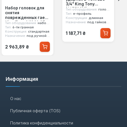
3/4" King Tony
Набор головок для
(647520M)
Тип оборудования:
головка ударная
снятия
Тип:
е-профиль
поврежденных гаек
Конструкция:
длинная
King Tony 1/2" 21-27
Назначение:
под гайковерт
Тип оборудования:
набор головок
мм 4шт. 6-гранных
Тип:
6-ти гранная
Обычная цена:
Конструкция:
стандартная
(9TD034MR)
1 187,71 ₴
Назначение:
под ручной инструмент
Обычная цена:
2 963,89 ₴
Информация
О нас
Публичная оферта (TOS)
Политика конфиденциальности