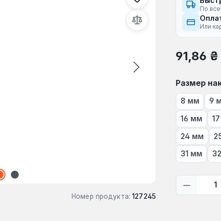
Быст
По все
Оплат
Или ка
Обычная це
91,86 ₴
Выберите
Размер на
8 мм
9 
16 мм
17
24 мм
2
31 мм
3
Количес
Номер продукта:
127245