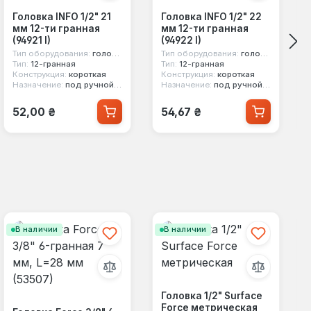
Головка INFO 1/2" 21
Головка INFO 1/2" 22
мм 12-ти гранная
мм 12-ти гранная
(94921 I)
(94922 I)
Тип оборудования:
головка стандартная
Тип оборудования:
головка стандартная
Тип:
12-гранная
Тип:
12-гранная
Конструкция:
короткая
Конструкция:
короткая
Назначение:
под ручной инструмент
Назначение:
под ручной инструмент
Обычная цена:
Обычная цена:
52,00 ₴
54,67 ₴
В наличии
В наличии
Головка 1/2" Surface
Force метрическая