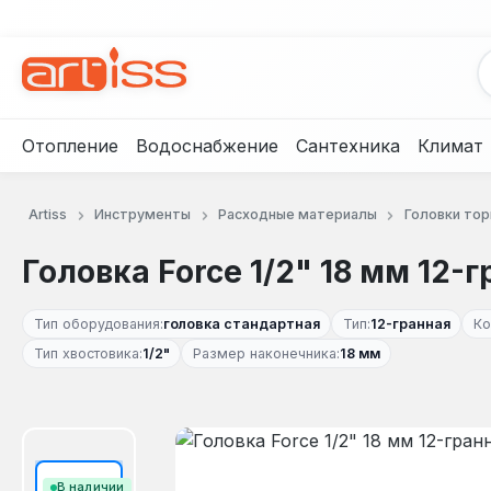
рейти к основному содержанию
Перейти к поиску
Перейти к основной навигации
Отопление
Водоснабжение
Сантехника
Климат
Artiss
Инструменты
Расходные материалы
Головки то
Головка Force 1/2" 18 мм 12-г
Тип оборудования:
головка стандартная
Тип:
12-гранная
Ко
Тип хвостовика:
1/2"
Размер наконечника:
18 мм
Пропустить галерею изображений
В наличии