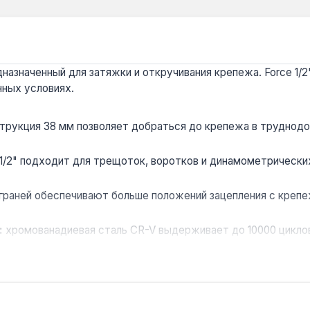
азначенный для затяжки и откручивания крепежа. Force 1/2"
нных условиях.
трукция 38 мм позволяет добраться до крепежа в труднодо
1/2" подходит для трещоток, воротков и динамометрическ
 граней обеспечивают больше положений зацепления с крепеж
:
хромованадиевая сталь CR-V выдерживает до 10000 циклов
репежа:
размер 18 мм подходит для болтов и гаек с метрич