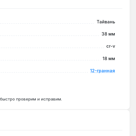
ранства — в моторных отсеках, под капотами, в
Тайвань
38 мм
ль обеспечивает точное позиционирование при
cr-v
18 мм
12-гранная
тся в подвеске автомобилей и креплении
 быстро проверим и исправим.