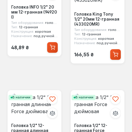
Головка INFO 1/2" 20
мм 12-гранная (94920
Головка King Tony
I)
1/2" 20мм 12-гранная
Тип оборудования:
головка стандартная
(433020MR)
Тип:
12-гранная
Тип оборудования:
головка стандартная
Конструкция:
короткая
Тип:
12-гранная
Назначение:
под ручной инструмент
Конструкция:
короткая
Назначение:
под ручной инструмент
Обычная цена:
48,89 ₴
Обычная цена:
166,55 ₴
В наличии
В наличии
Головка 1/2" 12-
Головка 1/2" 12-
гранная длинная
гранная Force