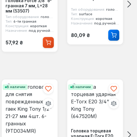
Головка Force 3/8" 6-
гранная 7 мм, L=28
Тип оборудования:
головка стандартная
мм (53507)
Тип:
surface
Тип оборудования:
головка стандартная
Конструкция:
короткая
Тип:
6-ти гранная
Назначение:
под ручной инструмент
Конструкция:
короткая
Назначение:
под ручной инструмент
Обычная цена:
80,09 ₴
Обычная цена:
57,92 ₴
В наличии
В наличии
Головка торцевая
ударная E-Torx E20