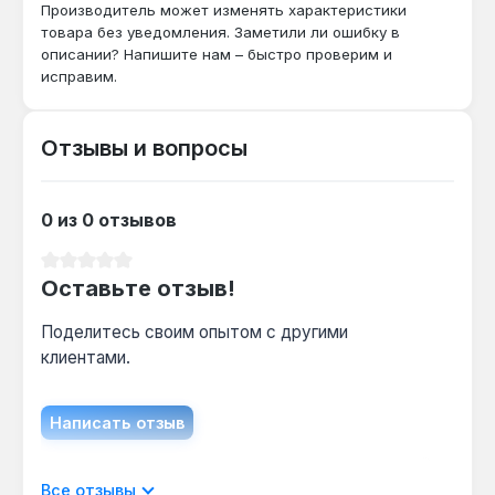
Производитель может изменять характеристики
товара без уведомления. Заметили ли ошибку в
описании? Напишите нам – быстро проверим и
Подходит ли для работы с ударным
исправим.
гайковертом?
Да — хвостовик 1/2" и сталь CR-V
Отзывы и вопросы
выдерживают ударные нагрузки до 1500 Н·м,
но диэлектрическое покрытие может
повредиться при частом контакте с
0 из 0 отзывов
абразивными поверхностями.
Средний рейтинг 0 из 5 звезд
Оставьте отзыв!
Какой крепёж можно откручивать этой
головкой?
Поделитесь своим опытом с другими
Метрические болты и гайки с размером под
клиентами.
ключ 14 мм — стандартный крепёж для
автомобилей (суппорты, амортизаторы) и
Написать отзыв
бытовой техники.
Отображать отзывы только на текущем
Все отзывы