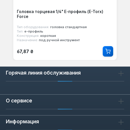
Головка торцевая 1/4" Е-профиль (E-Torx)
Force
Тип оборудования:
головка стандартная
Тип:
е-профиль
Конструкция:
короткая
Назначение:
под ручной инструмент
Обычная цена:
67,87 ₴
Горячая линия обслуживания
О сервисе
Информация