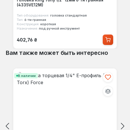
(4335VE12M)
Тип оборудования:
головка стандартная
Тип:
6-ти гранная
Конструкция:
короткая
Назначение:
под ручной инструмент
Обычная цена:
402,76 ₴
Вам также может быть интересно
Пропустить галерею продуктов
В наличии