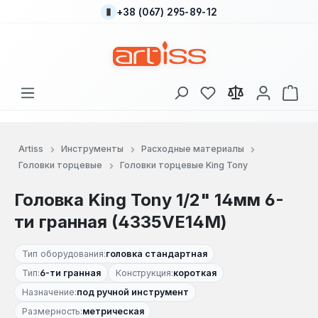
+38 (067) 295-89-12
Перейти к основному содержанию
У вас есть товары
В к
Artiss
Инструменты
Расходные материалы
Головки торцевые
Головки торцевые King Tony
Головка King Tony 1/2" 14мм 6-
ти гранная (4335VE14M)
Тип оборудования:
головка стандартная
Тип:
6-ти гранная
Конструкция:
короткая
Назначение:
под ручной инструмент
Размерность:
метрическая