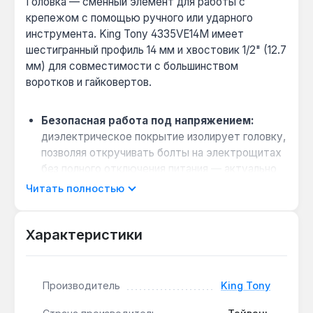
Головка — сменный элемент для работы с
крепежом с помощью ручного или ударного
инструмента. King Tony 4335VE14M имеет
шестигранный профиль 14 мм и хвостовик 1/2" (12.7
мм) для совместимости с большинством
воротков и гайковертов.
Безопасная работа под напряжением:
диэлектрическое покрытие изолирует головку,
позволяя откручивать болты на электрощитах
без полного отключения питания — актуально
для электромонтажников.
Читать полностью
Износостойкость при интенсивной
эксплуатации:
корпус из хромованадиевой
Характеристики
стали CR-V по технологии кованого металла
выдерживает крутящие моменты до 200 Н·м
без деформации граней.
Производитель
King Tony
Работа в стеснённых условиях:
короткая
конструкция длиной 55 мм даёт доступ к