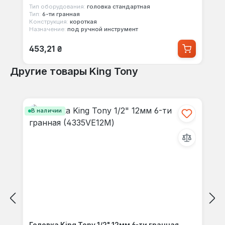
Тип оборудования:
головка стандартная
Тип:
6-ти гранная
Конструкция:
короткая
Назначение:
под ручной инструмент
Обычная цена:
453,21 ₴
Другие товары King Tony
Пропустить галерею продуктов
В наличии
Головка King Tony 1/2" 12мм 6-ти гранная