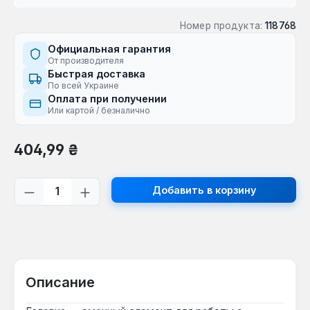
Номер продукта:
118768
Официальная гарантия
От производителя
Быстрая доставка
По всей Украине
Оплата при получении
Или картой / безналично
Обычная цена:
404,99 ₴
Количество продукта: введите желаем
Добавить в корзину
Описание