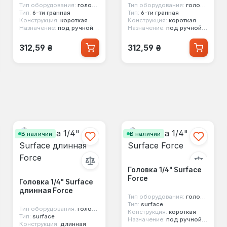
Тип оборудования:
головка стандартная
Тип оборудования:
головка стандартная
Тип:
6-ти гранная
Тип:
6-ти гранная
Конструкция:
короткая
Конструкция:
короткая
Назначение:
под ручной инструмент
Назначение:
под ручной инструмент
Обычная цена:
Обычная цена:
312,59 ₴
312,59 ₴
В наличии
В наличии
Головка 1/4" Surface
Force
Головка 1/4" Surface
длинная Force
Тип оборудования:
головка стандартная
Тип:
surface
Тип оборудования:
головка стандартная
Конструкция:
короткая
Тип:
surface
Назначение:
под ручной инструмент
Конструкция:
длинная