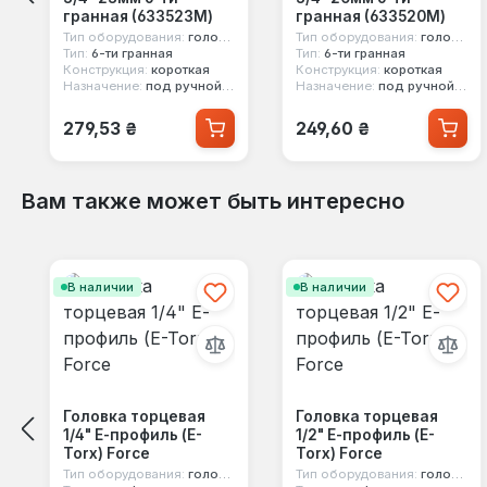
гранная (633523M)
гранная (633520M)
Тип оборудования:
головка стандартная
Тип оборудования:
головка стандартная
Тип:
6-ти гранная
Тип:
6-ти гранная
Конструкция:
короткая
Конструкция:
короткая
Назначение:
под ручной инструмент
Назначение:
под ручной инструмент
Обычная цена:
Обычная цена:
279,53 ₴
249,60 ₴
Вам также может быть интересно
Пропустить галерею продуктов
В наличии
В наличии
Головка торцевая
Головка торцевая
1/4" Е-профиль (E-
1/2" Е-профиль (E-
Torx) Force
Torx) Force
Тип оборудования:
головка стандартная
Тип оборудования:
головка стандартная