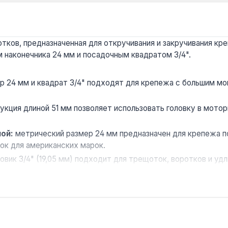
отков, предназначенная для откручивания и закручивания кр
 наконечника 24 мм и посадочным квадратом 3/4".
р 24 мм и квадрат 3/4" подходят для крепежа с большим мо
укция длиной 51 мм позволяет использовать головку в мото
ой:
метрический размер 24 мм предназначен для крепежа по
ок для американских марок.
вик 3/4" (19,05 мм) подходит для трещоток, воротков и уд
 крутящим моментом грани головки могут изнашиваться — р
вании автомобилей, сельхозтехники и промышленного обору