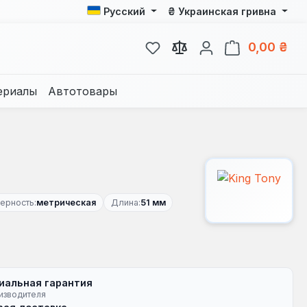
₴
Русский
Украинская гривна
У вас есть товары из спис
В к
0,00 ₴
ериалы
Автотовары
ерность:
метрическая
Длина:
51 мм
иальная гарантия
изводителя