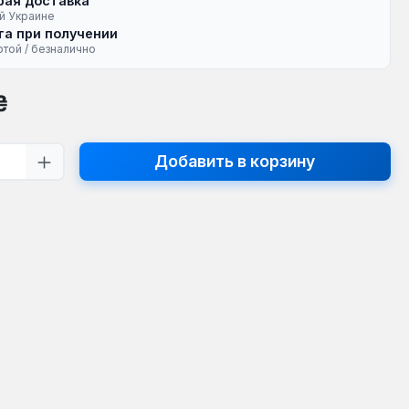
рая доставка
й Украине
а при получении
ртой / безналично
на:
₴
тво продукта: введите желаемое кол
Добавить в корзину