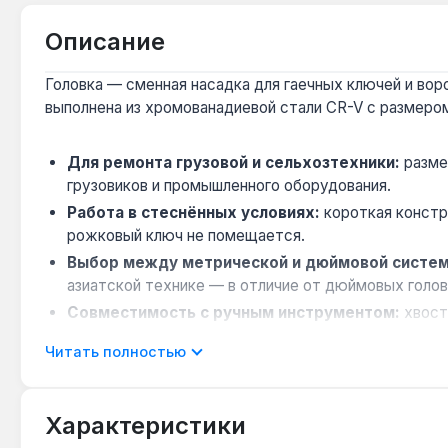
Описание
Головка — сменная насадка для гаечных ключей и вор
выполнена из хромованадиевой стали CR-V с размером
Для ремонта грузовой и сельхозтехники:
разме
грузовиков и промышленного оборудования.
Работа в стеснённых условиях:
короткая констр
рожковый ключ не помещается.
Выбор между метрической и дюймовой систем
азиатской технике — в отличие от дюймовых голов
Совместимость с ручным инструментом:
хвосто
инструмент имеет квадрат 3/4", а не 1/2" или 1".
Читать полностью
Износ и замена:
при регулярной работе с высоким
чтобы избежать срыва крепежа.
Характеристики
Головка King Tony 633524M применяется при обслужи