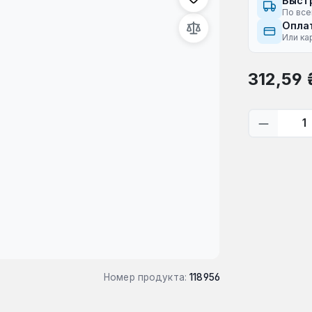
Быст
По все
Оплат
Или ка
Обычная це
312,59 
Количес
Номер продукта:
118956