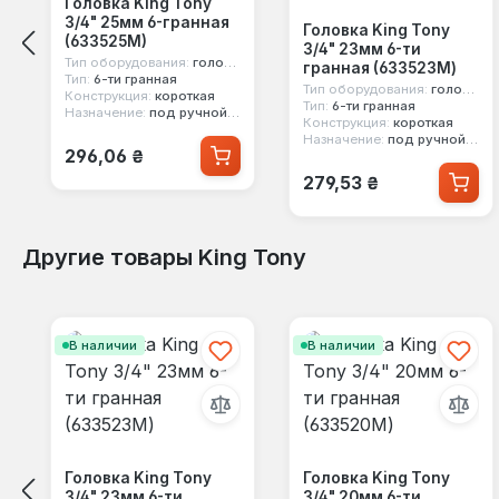
Головка King Tony
3/4" 25мм 6-гранная
Головка King Tony
(633525M)
3/4" 23мм 6-ти
Тип оборудования:
головка стандартная
гранная (633523M)
Тип:
6-ти гранная
Тип оборудования:
головка стандартная
Конструкция:
короткая
Тип:
6-ти гранная
Назначение:
под ручной инструмент
Конструкция:
короткая
Назначение:
под ручной инструмент
Обычная цена:
296,06 ₴
Обычная цена:
279,53 ₴
Другие товары King Tony
Пропустить галерею продуктов
В наличии
В наличии
Головка King Tony
Головка King Tony
3/4" 23мм 6-ти
3/4" 20мм 6-ти