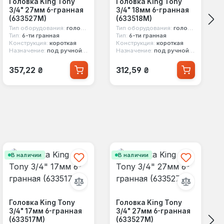
Головка King Tony
Головка King Tony
3/4" 27мм 6-гранная
3/4" 18мм 6-гранная
(633527M)
(633518M)
Тип оборудования:
головка стандартная
Тип оборудования:
головка стандартная
Тип:
6-ти гранная
Тип:
6-ти гранная
Конструкция:
короткая
Конструкция:
короткая
Назначение:
под ручной инструмент
Назначение:
под ручной инструмент
Обычная цена:
Обычная цена:
357,22 ₴
312,59 ₴
В наличии
В наличии
Головка King Tony
Головка King Tony
3/4" 17мм 6-гранная
3/4" 27мм 6-гранная
(633517M)
(633527M)