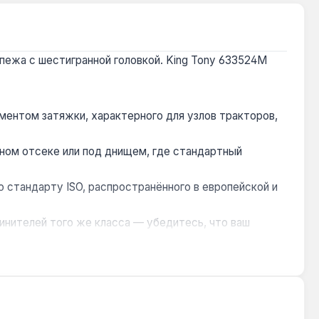
епежа с шестигранной головкой. King Tony 633524M
ментом затяжки, характерного для узлов тракторов,
рном отсеке или под днищем, где стандартный
 стандарту ISO, распространённого в европейской и
линителей того же класса — убедитесь, что ваш
екомендуется иметь запасную для критичных узлов,
дования, где требуется надёжный захват болтов и