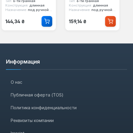
Тип:
6-ти гранная
Тип:
6-ти гранная
Конструкция:
длинная
Конструкция:
длинная
Назначение:
под ручной инструмент, с карданом
Назначение:
под ручной инструмент
Обычная цена:
Обычная цена:
144,34 ₴
159,14 ₴
Информация
О нас
Публичная оферта (TOS)
Политика конфиденциальности
Реквизиты компании