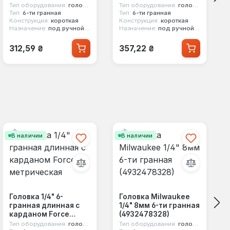
Тип оборудования:
головка стандартная
Тип оборудования:
головка стандартная
Тип:
6-ти гранная
Тип:
6-ти гранная
Конструкция:
короткая
Конструкция:
короткая
Назначение:
под ручной инструмент
Назначение:
под ручной инструмент
Обычная цена:
Обычная цена:
312,59 ₴
357,22 ₴
В наличии
В наличии
Головка 1/4" 6-
Головка Milwaukee
гранная длинная с
1/4" 8мм 6-ти гранная
карданом Force
(4932478328)
метрическая
Тип оборудования:
головка стандартная
Тип оборудования:
головка стандартная