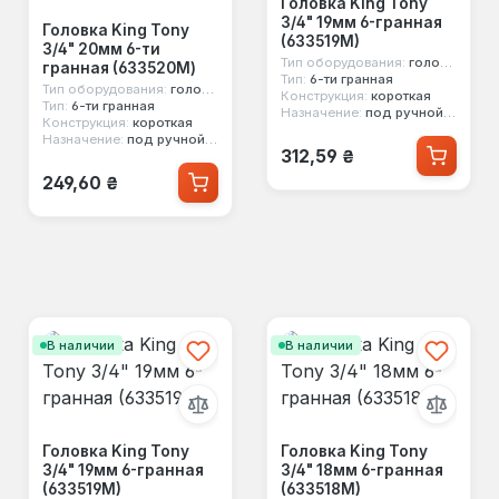
Головка King Tony
3/4" 19мм 6-гранная
Головка King Tony
(633519M)
3/4" 20мм 6-ти
Тип оборудования:
головка стандартная
гранная (633520M)
Тип:
6-ти гранная
Тип оборудования:
головка стандартная
Конструкция:
короткая
Тип:
6-ти гранная
Назначение:
под ручной инструмент
Конструкция:
короткая
Назначение:
под ручной инструмент
Обычная цена:
312,59 ₴
Обычная цена:
249,60 ₴
В наличии
В наличии
Головка King Tony
Головка King Tony
3/4" 19мм 6-гранная
3/4" 18мм 6-гранная
(633519M)
(633518M)