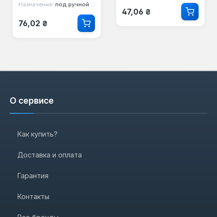
Назначение:
под ручной инструмент
Обычная цена:
47,06 ₴
Обычная цена:
76,02 ₴
О сервисе
Как купить?
Доставка и оплата
Гарантия
Контакты