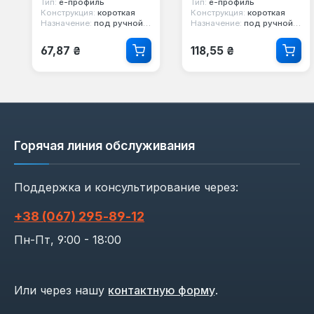
Тип:
е-профиль
Тип:
е-профиль
Конструкция:
короткая
Конструкция:
короткая
Назначение:
под ручной инструмент
Назначение:
под ручной инструмент
Обычная цена:
Обычная цена:
67,87 ₴
118,55 ₴
Горячая линия обслуживания
Поддержка и консультирование через:
+38 (067) 295‑89‑12
Пн-Пт, 9:00 - 18:00
Или через нашу
контактную форму
.