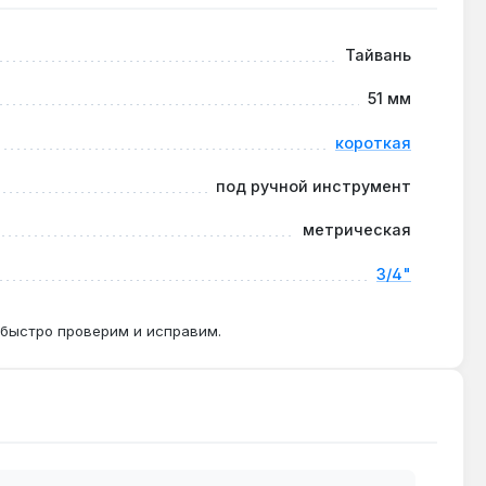
Тайвань
51 мм
ется головка с усиленным корпусом и фиксатором.
короткая
под ручной инструмент
и свыше 300 Н·м, тогда как 1/2" рассчитана на
метрическая
3/4"
 быстро проверим и исправим.