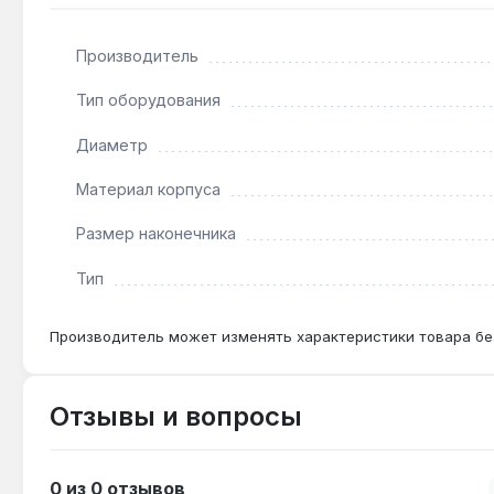
гаек с шестигранной головкой 24 мм. Производство — Т
Производитель
Подходит ли для работы с ударным гайковёрт
Тип оборудования
Нет — головка предназначена только для ручного 
Диаметр
Материал корпуса
Чем отличается от головки 1/2" на 24 мм?
Квадрат 3/4" передаёт больший крутящий момент бе
Размер наконечника
средние нагрузки.
Тип
Производитель может изменять характеристики товара бе
Отзывы и вопросы
0 из 0 отзывов