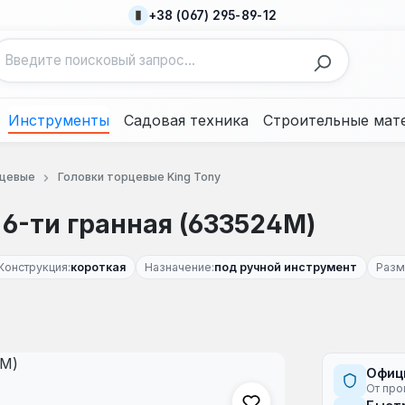
+38 (067) 295-89-12
Инструменты
Садовая техника
Строительные мат
рцевые
Головки торцевые King Tony
 6-ти гранная (633524M)
Конструкция:
короткая
Назначение:
под ручной инструмент
Разм
Офиц
От про