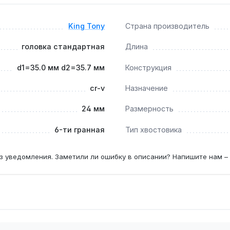
айвань. Гарантия 1 год, доставка по Украине.
King Tony
Страна производитель
ом?
головка стандартная
Длина
инструмента (трещотки, воротки); для ударных машин требу
d1=35.0 мм d2=35.7 мм
Конструкция
cr-v
Назначение
з риска срыва хвостовика — для крепежа с моментом затяжк
24 мм
Размерность
6-ти гранная
Тип хвостовика
з уведомления. Заметили ли ошибку в описании? Напишите нам –