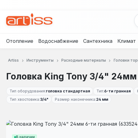
рейти к основному содержанию
Перейти к поиску
Перейти к основной навигации
Отопление
Водоснабжение
Сантехника
Климат
Artiss
Инструменты
Расходные материалы
Головки то
Головка King Tony 3/4" 24мм
Тип оборудования:
головка стандартная
Тип:
6-ти гранная
Тип хвостовика:
3/4"
Размер наконечника:
24 мм
Пропустить галерею изображений
В наличии