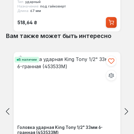
Тип:
ударный
Назначение:
под гайковерт
Длина:
67 мм
Обычная цена:
518,64 ₴
Вам также может быть интересно
Пропустить галерею продуктов
В наличии
Головка ударная King Tony 1/2" 33мм 6-
гранная (453533M)