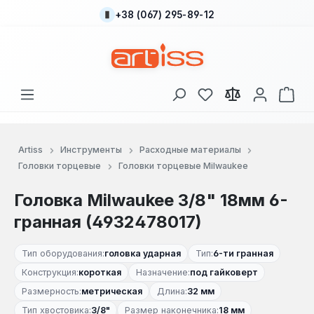
+38 (067) 295-89-12
Перейти к основному содержанию
У вас есть товары
В к
Artiss
Инструменты
Расходные материалы
Головки торцевые
Головки торцевые Milwaukee
Головка Milwaukee 3/8" 18мм 6-
гранная (4932478017)
Тип оборудования:
головка ударная
Тип:
6-ти гранная
Конструкция:
короткая
Назначение:
под гайковерт
Размерность:
метрическая
Длина:
32 мм
Тип хвостовика:
3/8"
Размер наконечника:
18 мм