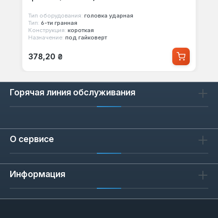
Тип оборудования:
головка ударная
Тип:
6-ти гранная
Конструкция:
короткая
Назначение:
под гайковерт
Обычная цена:
378,20 ₴
Горячая линия обслуживания
О сервисе
Информация