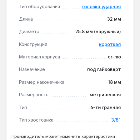
ударных гайковертов Milwaukee и других
Тип оборудования
головка ударная
брендов, обеспечивая надежную фиксацию
без люфта.
Длина
32 мм
Долговечная маркировка:
лазерная
Диаметр
25.8 мм (наружный)
гравировка размера 18 мм сохраняется даже
после 5000 циклов затяжки, что исключает
Конструкция
короткая
путаницу в наборе.
Производство США:
головка изготовлена в
Материал корпуса
cr-mo
США, что гарантирует контроль качества на
Назначение
под гайковерт
всех этапах обработки стали CR-MO.
Размер наконечника
18 мм
Головка подходит для демонтажа колесных гаек,
креплений подвески и двигателя в легковых и
Размерность
метрическая
грузовых автомобилях. Метрическая
Тип
6-ти гранная
размерность 18 мм соответствует стандартным
болтам М12-М14. Короткая конструкция (32 мм)
Тип хвостовика
3/8"
минимизирует плечо рычага, снижая риск срыва
резьбы при работе с закисшими соединениями.
Производитель может изменять характеристики