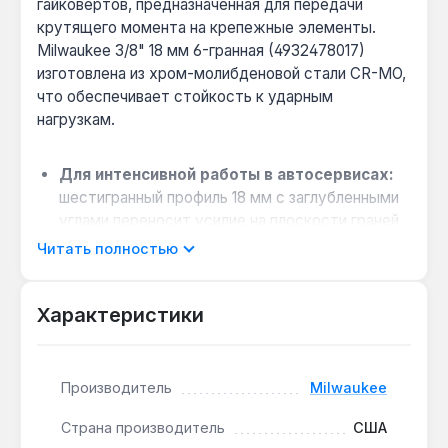
гайковертов, предназначенная для передачи
крутящего момента на крепежные элементы.
Milwaukee 3/8" 18 мм 6-гранная (4932478017)
изготовлена из хром-молибденовой стали CR-MO,
что обеспечивает стойкость к ударным
нагрузкам.
Для интенсивной работы в автосервисах:
шестигранный профиль 18 мм с заглубленными
углами переносит усилие на плоскости граней,
снижая износ крепежа при крутящем моменте
Читать полностью
до 200 Н·м.
Работа в ограниченном пространстве:
Характеристики
тонкостенная конструкция с внешним
диаметром 25.8 мм и длиной 32 мм позволяет
откручивать гайки в моторном отсеке или на
раме автомобиля.
Производитель
Milwaukee
Совместимость с профессиональным
Страна производитель
США
инструментом:
хвостовик 3/8" подходит для