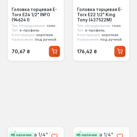
Головка торцевая E-
Головка торцевая E-
Torx E24 1/2" INFO
Torx E22 1/2" King
(94624 I)
Tony (437522M)
Тип оборудования:
головка стандартная
Тип оборудования:
головка стандартная
Тип:
е-профиль
Тип:
е-профиль
Конструкция:
короткая
Конструкция:
короткая
Назначение:
под ручной инструмент
Назначение:
под ручной инструмент
Обычная цена:
Обычная цена:
70,67 ₴
176,42 ₴
В наличии
В наличии