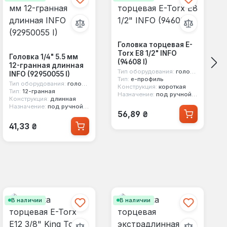
Головка торцевая E-
Torx E8 1/2" INFO
Головка 1/4" 5.5 мм
(94608 I)
12-гранная длинная
Тип оборудования:
головка стандартная
INFO (92950055 I)
Тип:
е-профиль
Тип оборудования:
головка стандартная
Конструкция:
короткая
Тип:
12-гранная
Назначение:
под ручной инструмент
Конструкция:
длинная
Назначение:
под ручной инструмент
Обычная цена:
56,89 ₴
Обычная цена:
41,33 ₴
В наличии
В наличии