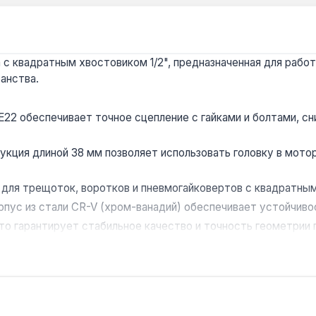
 с квадратным хвостовиком 1/2", предназначенная для работ
анства.
E22 обеспечивает точное сцепление с гайками и болтами, с
укция длиной 38 мм позволяет использовать головку в мотор
для трещоток, воротков и пневмогайковертов с квадратным
рпус из стали CR-V (хром-ванадий) обеспечивает устойчиво
что гарантирует стабильное качество и точность геометрии 
жа E-Torx в автомобильной промышленности, при сборке пр
подходят для большинства современных автомобилей и меха