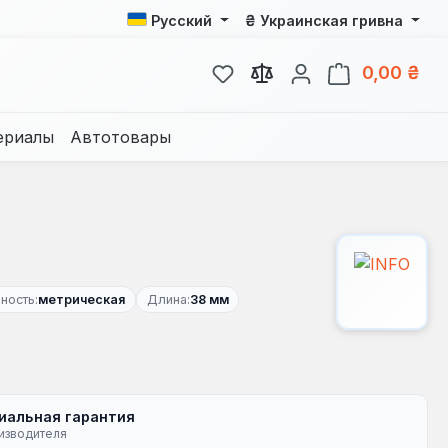
₴
Русский
Украинская гривна
У вас есть товары из спис
В к
0,00 ₴
ериалы
Автотовары
ность:
метрическая
Длина:
38 мм
иальная гарантия
изводителя