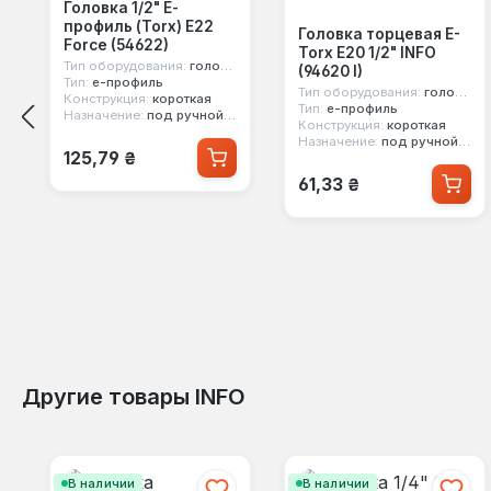
Головка 1/2" Е-
профиль (Torx) E22
Головка торцевая E-
Force (54622)
Torx E20 1/2" INFO
Тип оборудования:
головка стандартная
(94620 I)
Тип:
е-профиль
Тип оборудования:
головка стандартная
Конструкция:
короткая
Тип:
е-профиль
Назначение:
под ручной инструмент
Конструкция:
короткая
Назначение:
под ручной инструмент
Обычная цена:
125,79 ₴
Обычная цена:
61,33 ₴
Другие товары INFO
Пропустить галерею продуктов
В наличии
В наличии