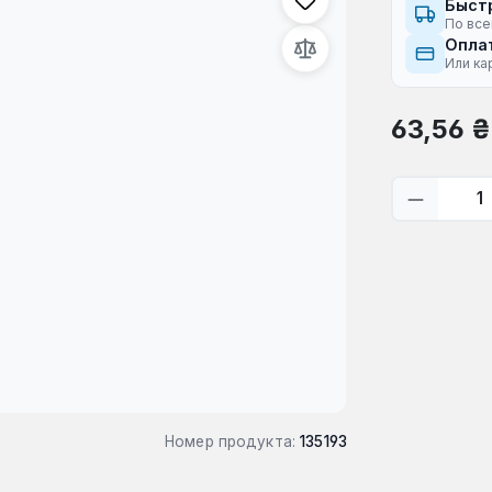
Быст
По все
Оплат
Или ка
Обычная це
63,56 ₴
Количес
Номер продукта:
135193