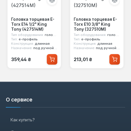
Головка торцевая E-
Головка торцевая E-
Torx E14 1/2" King
Torx E10 3/8" King
Tony (427514M)
Tony (327510M)
Тип оборудования:
головка стандартная
Тип оборудования:
головка стандартная
Тип:
е-профиль
Тип:
е-профиль
Конструкция:
длинная
Конструкция:
длинная
Назначение:
под ручной инструмент
Назначение:
под ручной инструмент
Обычная цена:
Обычная цена:
359,44 ₴
213,01 ₴
О сервисе
Как купить?