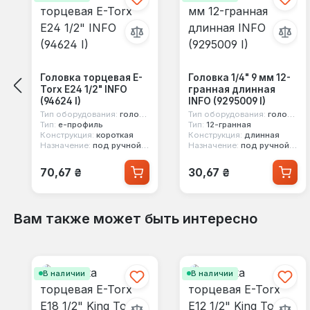
Головка торцевая E-
Головка 1/4" 9 мм 12-
Torx E24 1/2" INFO
гранная длинная
(94624 I)
INFO (9295009 I)
Тип оборудования:
головка стандартная
Тип оборудования:
головка стандартная
Тип:
е-профиль
Тип:
12-гранная
Конструкция:
короткая
Конструкция:
длинная
Назначение:
под ручной инструмент
Назначение:
под ручной инструмент
Обычная цена:
Обычная цена:
70,67 ₴
30,67 ₴
Вам также может быть интересно
Пропустить галерею продуктов
В наличии
В наличии