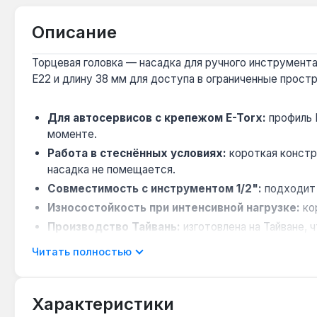
Описание
Торцевая головка — насадка для ручного инструмента
E22 и длину 38 мм для доступа в ограниченные простр
Для автосервисов с крепежом E-Torx:
профиль 
моменте.
Работа в стеснённых условиях:
короткая констр
насадка не помещается.
Совместимость с инструментом 1/2":
подходит 
Износостойкость при интенсивной нагрузке:
ко
Производство Тайвань:
изготовлена на Тайване, 
Читать полностью
Головка применяется для монтажа и демонтажа крепе
Метрическая размерность и стандартный профиль E22 
Характеристики