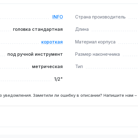
м?
ерживают ударные нагрузки пневмогайковерта, но рекоменд
INFO
Страна производитель
головка стандартная
Длина
короткая
Материал корпуса
x с наружным диаметром 22 мм, которые часто встречаются 
под ручной инструмент
Размер наконечника
метрическая
Тип
1/2"
з уведомления. Заметили ли ошибку в описании? Напишите нам –