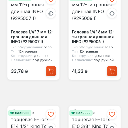
Головка 1/4" 7 мм 12-
Головка 1/4" 6 мм 12-
гранная длинная
ти гранная длинная
INFO (9295007 I)
INFO (9295006 I)
Тип оборудования:
головка стандартная
Тип оборудования:
головка стандартная
Тип:
12-гранная
Тип:
12-гранная
Конструкция:
длинная
Конструкция:
длинная
Назначение:
под ручной инструмент
Назначение:
под ручной инструмент
Обычная цена:
Обычная цена:
33,78 ₴
41,33 ₴
В наличии
В наличии