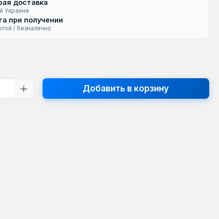
рая доставка
й Украине
а при получении
ртой / безналично
на:
тво продукта: введите желаемое кол
Добавить в корзину