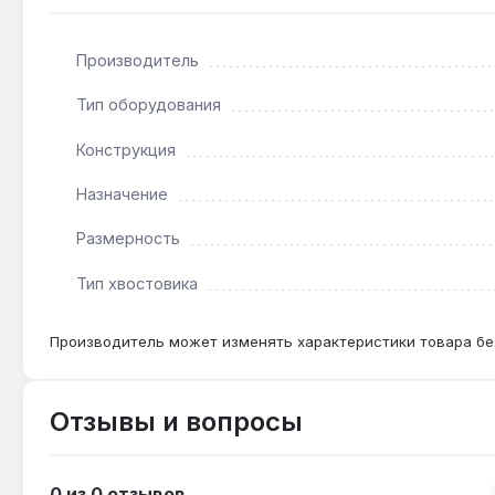
Подходит ли для работы с пневмоинструменто
Да — квадратный хвостовик 1/2" и сталь CR-V выд
Производитель
момента.
Тип оборудования
Какой крепёж подходит для профиля E22?
Конструкция
Профиль E22 предназначен для болтов и гаек E-Tor
Назначение
Размерность
Тип хвостовика
Производитель может изменять характеристики товара бе
Отзывы и вопросы
0 из 0 отзывов