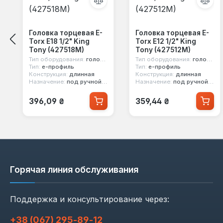
Головка торцевая E-
Головка торцевая E-
Torx E18 1/2" King
Torx E12 1/2" King
Tony (427518M)
Tony (427512M)
Тип оборудования:
головка стандартная
Тип оборудования:
головка стандартная
Тип:
е-профиль
Тип:
е-профиль
Конструкция:
длинная
Конструкция:
длинная
Назначение:
под ручной инструмент
Назначение:
под ручной инструмент
Обычная цена:
Обычная цена:
396,09 ₴
359,44 ₴
Горячая линия обслуживания
Поддержка и консультирование через:
+38 (067) 295‑89‑12