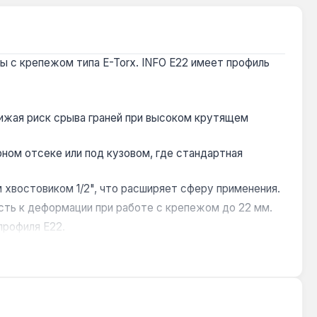
ы с крепежом типа E-Torx. INFO E22 имеет профиль
нижая риск срыва граней при высоком крутящем
ном отсеке или под кузовом, где стандартная
 хвостовиком 1/2", что расширяет сферу применения.
сть к деформации при работе с крепежом до 22 мм.
профиля E22.
омышленного оборудования и в слесарных работах.
низмов. Гарантия 1 год, доставка по Украине.