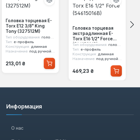
Головка торцевая E-
Torx E12 3/8" King
Головка торцевая
Tony (327512M)
экстрадлинная E-
Тип оборудования:
головка стандартная
Torx E16 1/2" Force
Тип:
е-профиль
(54615016B)
Тип оборудования:
головка стандартная
Конструкция:
длинная
Тип:
е-профиль
Назначение:
под ручной инструмент
Конструкция:
длинная
Назначение:
под ручной инструмент
Обычная цена:
213,01 ₴
Обычная цена:
469,23 ₴
Информация
О нас