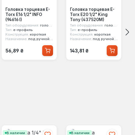
Головка торцевая E-
Головка торцевая E-
Torx E16 1/2" INFO
Torx E20 1/2" King
(94616 I)
Tony (437520M)
Тип оборудования:
головка стандартная
Тип оборудования:
головка стандартная
Тип:
е-профиль
Тип:
е-профиль
Конструкция:
короткая
Конструкция:
короткая
Назначение:
под ручной инструмент
Назначение:
под ручной инструмент
Обычная цена:
Обычная цена:
56,89 ₴
143,81 ₴
В наличии
В наличии