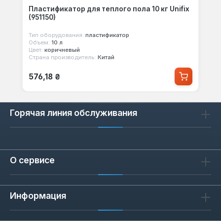
Пластификатор для теплого пола 10 кг Unifix
(951150)
Тип оборудования:
пластификатор
Объем:
10 л
Цвет:
коричневый
Страна производитель:
Китай
Обычная цена:
576,18 ₴
Горячая линия обслуживания
О сервисе
Информация