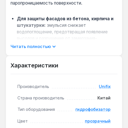
паропроницаемость поверхности.
Для защиты фасадов из бетона, кирпича и
штукатурки:
эмульсия снижает
водопоглощение, предотвращая появление
высолов и разрушение от замерзания-
оттаивания.
Читать полностью
Когда выбрать вместо краски:
если нужно
сохранить естественный цвет и текстуру
Характеристики
материала — прозрачный состав не меняет
внешний вид.
Совместимость с разными поверхностями:
Производитель
Unifix
подходит для бетона, кирпича, гипсовых
блоков, тротуарной плитки и натурального
Страна производитель
Китай
камня.
Тип оборудования
гидрофобизатор
Продукт применяется для наружных
Цвет
прозрачный
конструкций, подверженных атмосферным