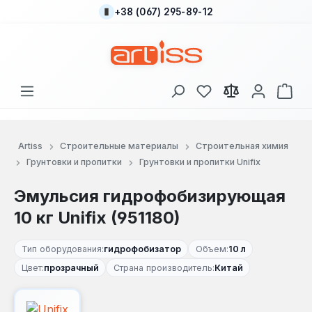
+38 (067) 295-89-12
Перейти к основному содержанию
У вас есть товары
В к
Artiss
Строительные материалы
Строительная химия
Грунтовки и пропитки
Грунтовки и пропитки Unifix
Эмульсия гидрофобизирующая
10 кг Unifix (951180)
Тип оборудования:
гидрофобизатор
Объем:
10 л
Цвет:
прозрачный
Страна производитель:
Китай