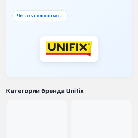
пользователей в строительной отрасли.
Ассортимент продукции Unifix охватывает
Читать полностью
строительные пены, клеи, герметики,
средства для очистки, а также
разнообразные строительные материалы и
химию. Многолетний опыт в сфере
промышленной герметизации и розничной
торговли позволяет бренду создавать
инновационные продукты,
соответствующие высоким стандартам
качества и надежности.
Продукция Unifix находит применение на
Категории бренда Unifix
всех этапах строительства, от фундамента
до крыши, способствуя созданию
энергоэффективных зданий. Она подходит
для герметизации оконных и дверных
проемов, монтажа изоляционных
материалов, склеивания различных