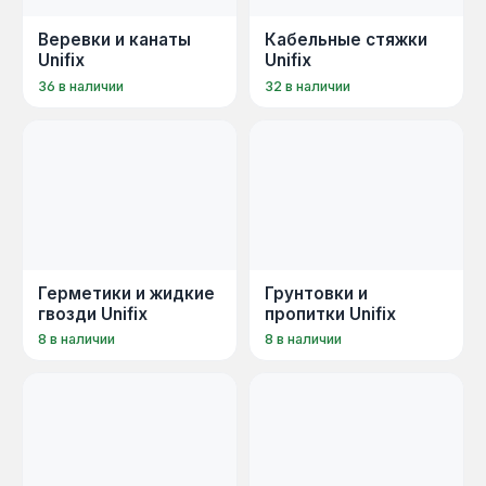
конструкций и защиты поверхностей от
атмосферных воздействий.
Веревки и канаты
Кабельные стяжки
Unifix
Unifix
36 в наличии
32 в наличии
Герметики и жидкие
Грунтовки и
гвозди Unifix
пропитки Unifix
8 в наличии
8 в наличии