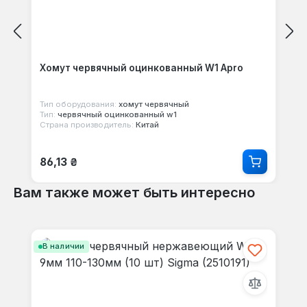
Хомут червячный оцинкованный W1 Apro
Тип оборудования:
хомут червячный
Тип:
червячный оцинкованный w1
Страна производитель:
Китай
Обычная цена:
86,13 ₴
Вам также может быть интересно
Пропустить галерею продуктов
В наличии