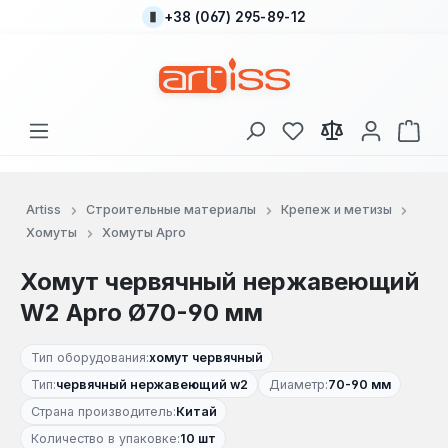
+38 (067) 295-89-12
Перейти к основному содержанию
У вас есть товары
В к
Artiss
Строительные материалы
Крепеж и метизы
Хомуты
Хомуты Apro
Хомут червячный нержавеющий
W2 Apro Ø70-90 мм
Тип оборудования:
хомут червячный
Тип:
червячный нержавеющий w2
Диаметр:
70-90 мм
Страна производитель:
Китай
Количество в упаковке:
10 шт