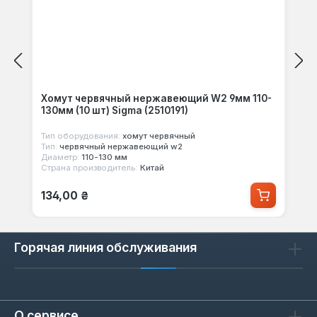
Хомут червячный нержавеющий W2 9мм 110-
130мм (10 шт) Sigma (2510191)
Тип оборудования:
хомут червячный
Тип:
червячный нержавеющий w2
Диаметр:
110-130 мм
Страна производитель:
Китай
Обычная цена:
134,00 ₴
Горячая линия обслуживания
О сервисе