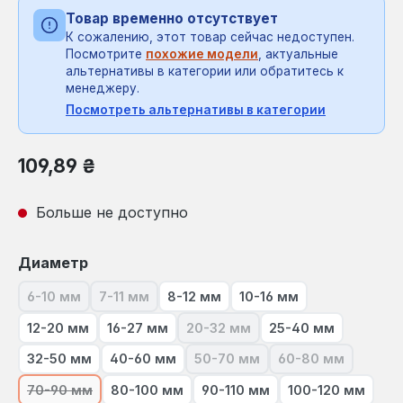
Товар временно отсутствует
К сожалению, этот товар сейчас недоступен.
Посмотрите
похожие модели
, актуальные
альтернативы в категории или обратитесь к
менеджеру.
Посмотреть альтернативы в категории
Обычная цена:
109,89 ₴
Больше не доступно
Выберите
Диаметр
6-10 мм
7-11 мм
8-12 мм
10-16 мм
(В настоящее время эта опция недоступна.)
(В настоящее время эта опция недоступна.)
12-20 мм
16-27 мм
20-32 мм
25-40 мм
(В настоящее время эта опция
32-50 мм
40-60 мм
50-70 мм
60-80 мм
(В настоящее время эта опци
(В настоящее в
70-90 мм
80-100 мм
90-110 мм
100-120 мм
(В настоящее время эта опция недоступна.)