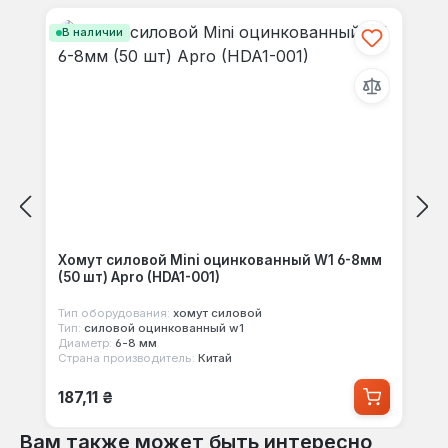
своими мыслями с другими.
В наличии
Хомут силовой Mini оцинкованный W1 6-8мм
(50 шт) Apro (HDA1-001)
Тип оборудования:
хомут силовой
Тип:
силовой оцинкованный w1
Диаметр:
6-8 мм
Страна производитель:
Китай
Обычная цена:
187,11 ₴
Вам также может быть интересно