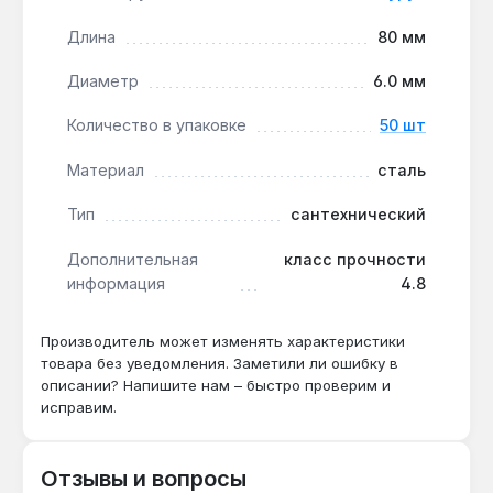
TORX T15 обеспечивает плотное сцепление
биты с крепежом, снижая риск срыва граней
Длина
80 мм
при затяжке — важно при работе с
Диаметр
6.0 мм
шуруповёртом.
Совет по эксплуатации:
для деревянных
Количество в упаковке
50 шт
оснований предварительное сверление
отверстия диаметром 4-5 мм снижает риск
Материал
сталь
растрескивания и облегчает вкручивание.
Тип
сантехнический
Ограничение по нагрузке:
класс прочности
4.8 рассчитан на общие строительные и
Дополнительная
класс прочности
сантехнические задачи — для несущих
информация
4.8
конструкций с высокой нагрузкой выбирайте
крепёж класса 8.8 или выше.
Производитель может изменять характеристики
товара без уведомления. Заметили ли ошибку в
Применяется для крепления деревянных балок,
описании? Напишите нам – быстро проверим и
монтажа сантехнических приборов, сборки
исправим.
металлических каркасов и других задач, где
требуется надёжное разборное соединение.
Отзывы и вопросы
Производство — Китай. Гарантия 1 год, доставка