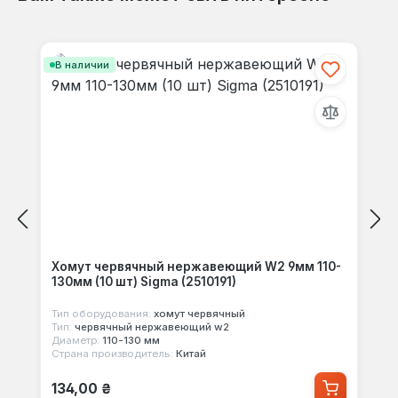
Пропустить галерею продуктов
В наличии
Хомут червячный нержавеющий W2 9мм 110-
130мм (10 шт) Sigma (2510191)
Тип оборудования:
хомут червячный
Тип:
червячный нержавеющий w2
Диаметр:
110-130 мм
Страна производитель:
Китай
Обычная цена:
134,00 ₴