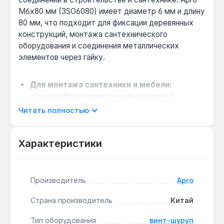
М6x80 мм (3SO6080) имеет диаметр 6 мм и длину
80 мм, что подходит для фиксации деревянных
конструкций, монтажа сантехнического
оборудования и соединения металлических
элементов через гайку.
Для монтажа сантехники и мебели:
двухрезьбовая конструкция позволяет
вкручивать одну сторону в дерево или
Читать полностью
дюбель, а на вторую накручивать гайку —
удобно для унитазов, смесителей и навесных
Характеристики
шкафов.
Как отличить от обычного самореза:
метрическая резьба М6 с одной стороны даёт
возможность использовать шуруп как шпильку
Производитель
Apro
для разборных узлов, что не под силу
Страна производитель
Китай
стандартному саморезу.
Совместимость с инструментом:
шлиц
Тип оборудования
винт-шуруп