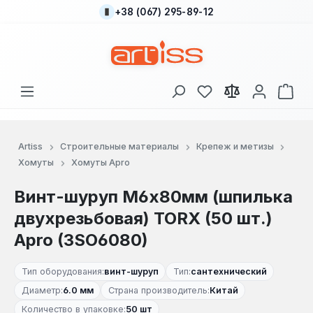
+38 (067) 295-89-12
Перейти к основному содержанию
У вас есть товары
В к
Artiss
Строительные материалы
Крепеж и метизы
Хомуты
Хомуты Apro
Винт-шуруп М6x80мм (шпилька
двухрезьбовая) TORX (50 шт.)
Apro (3SO6080)
Тип оборудования:
винт-шуруп
Тип:
сантехнический
Диаметр:
6.0 мм
Страна производитель:
Китай
Количество в упаковке:
50 шт