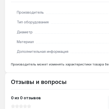
Производитель
Подходит ли для крепления к газобетону?
Да — шурупная часть с частым шагом резьбы обес
Тип оборудования
отверстия диаметром 6 мм.
Диаметр
Материал
Чем отличается от обычного шурупа с шестигр
Комбинированная резьба M8 позволяет использоват
Дополнительная информация
Производитель может изменять характеристики товара бе
Отзывы и вопросы
0 из 0 отзывов
Средний рейтинг 0 из 5 звезд