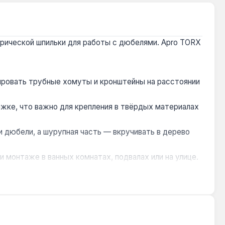
рической шпильки для работы с дюбелями. Apro TORX
ировать трубные хомуты и кронштейны на расстоянии
жке, что важно для крепления в твёрдых материалах
и дюбели, а шурупная часть — вкручивать в дерево
 монтаже в ванных комнатах, подвалах или на улице.
 вибрационных соединений рекомендуется выбирать
ов и трубных хомутов. Производство — Китай.