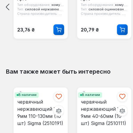
Тип оборудования:
хомут силовой
Тип оборудования:
хомут силовой
Тип:
силовой нержавеющий w2
Тип:
силовой оцинкованный w1
Страна производитель:
Китай
Страна производитель:
Китай
Обычная цена:
Обычная цена:
23,76 ₴
20,79 ₴
Вам также может быть интересно
Пропустить галерею продуктов
В наличии
В наличии