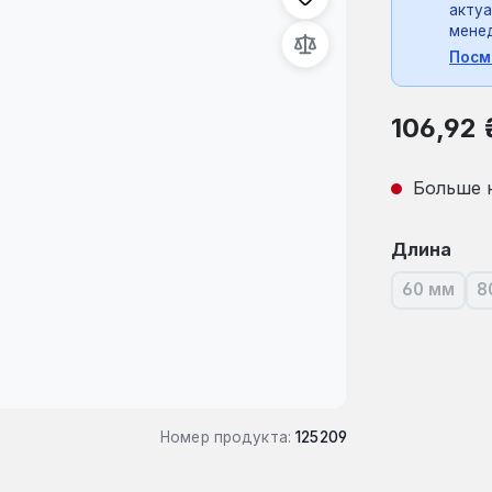
актуа
мене
Посм
Обычная це
106,92 
Больше 
Выберите
Длина
60 мм
8
(В наст
Номер продукта:
125209