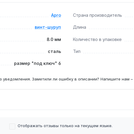
Apro
Страна производитель
печивает надёжное сцепление в пористых материалах, но р
винт-шуруп
Длина
8.0 мм
Количество в упаковке
сталь
Тип
анной головкой?
ь гайку с другой стороны, что даёт возможность фиксирова
размер "под ключ" 6
з уведомления. Заметили ли ошибку в описании? Напишите нам –
Отображать отзывы только на текущем языке.