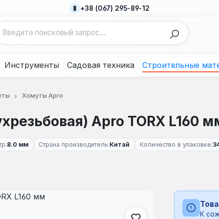
+38 (067) 295-89-12
Инструменты
Садовая техника
Строительные мат
уты
Хомуты Apro
хрезьбовая) Apro TORX L160 м
р:
8.0 мм
Страна производитель:
Китай
Количество в упаковке:
3
Това
К сож