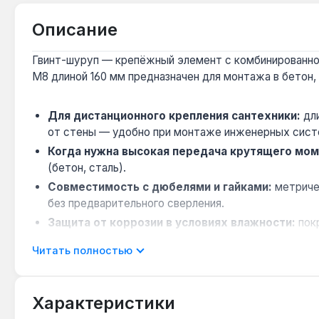
Описание
Гвинт-шуруп — крепёжный элемент с комбинированно
M8 длиной 160 мм предназначен для монтажа в бетон, 
Для дистанционного крепления сантехники:
дли
от стены — удобно при монтаже инженерных сист
Когда нужна высокая передача крутящего мом
(бетон, сталь).
Совместимость с дюбелями и гайками:
метричес
без предварительного сверления.
Защита от коррозии в условиях влажности:
покр
Ограничение по нагрузке:
класс прочности 4.8 р
Читать полностью
крепёж класса 8.8 или выше.
Применяется для крепления сантехнического и инжен
Характеристики
Гарантия 1 год, доставка по Украине.