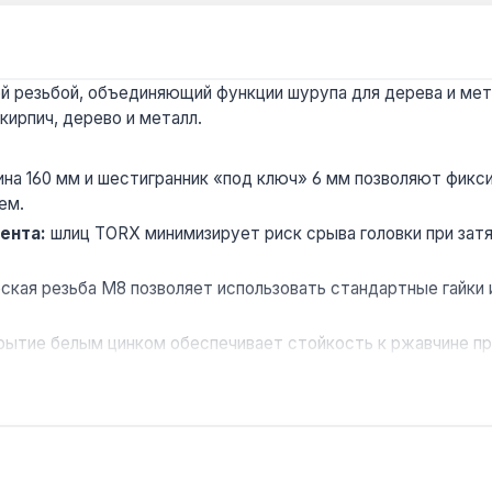
й резьбой, объединяющий функции шурупа для дерева и мет
кирпич, дерево и металл.
на 160 мм и шестигранник «под ключ» 6 мм позволяют фикс
ем.
ента:
шлиц TORX минимизирует риск срыва головки при затя
кая резьба M8 позволяет использовать стандартные гайки 
ытие белым цинком обеспечивает стойкость к ржавчине при
ассчитан на статические нагрузки — для динамических или
ерного оборудования, сборки мебели, установки кронштейн