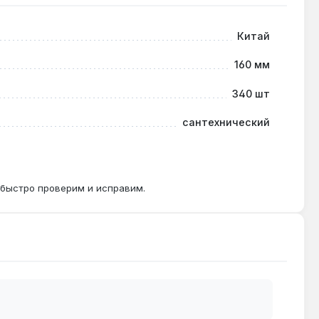
Китай
екомендуется предварительное сверление
160 мм
340 шт
сантехнический
ть детали между двумя гайками — как на шпильке.
 быстро проверим и исправим.