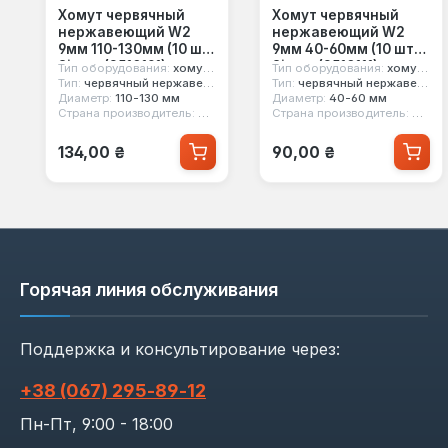
Хомут червячный
Хомут червячный
нержавеющий W2
нержавеющий W2
9мм 110-130мм (10 шт)
9мм 40-60мм (10 шт)
Sigma (2510191)
Sigma (2510111)
Тип оборудования:
хомут червячный
Тип оборудования:
хомут червячный
Тип:
червячный нержавеющий w2
Тип:
червячный нержавеющий w2
Диаметр:
110-130 мм
Диаметр:
40-60 мм
Страна производитель:
Китай
Страна производитель:
Китай
Обычная цена:
Обычная цена:
134,00 ₴
90,00 ₴
Горячая линия обслуживания
Поддержка и консультирование через:
+38 (067) 295‑89‑12
Пн-Пт, 9:00 - 18:00