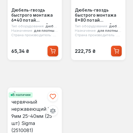
Дюбель-гвоздь
Дюбель-гвоздь
быстрого монтажа
быстрого монтажа
6*40 потай
8*80 потай
полиэтиленовый
полиэтиленовый
Тип оборудования:
дюбель
Тип оборудования:
дюбель
Apro (1500 шт) (SMTP-
Apro (100 шт) (SMTP-
Назначение:
для плотных полнотелых оснований
Назначение:
для плотных полнотелых оснований
Страна производитель:
Китай
Страна производитель:
Китай
60040-C)
80080)
Обычная цена:
Обычная цена:
65,34 ₴
222,75 ₴
В наличии