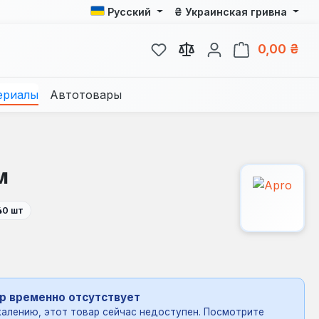
₴
Русский
Украинская гривна
У вас есть товары из спис
В к
0,00 ₴
ериалы
Автотовары
м
40 шт
р временно отсутствует
алению, этот товар сейчас недоступен. Посмотрите