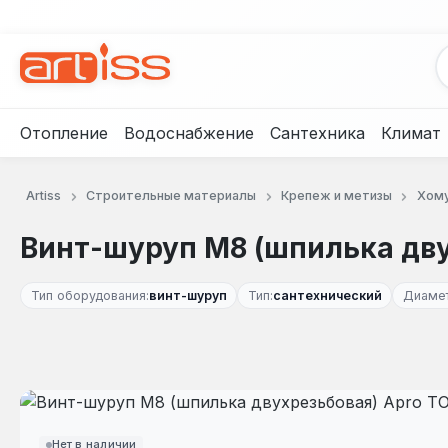
рейти к основному содержанию
Перейти к поиску
Перейти к основной навигации
Отопление
Водоснабжение
Сантехника
Климат
Artiss
Строительные материалы
Крепеж и метизы
Хом
Винт-шуруп М8 (шпилька дву
Тип оборудования:
винт-шуруп
Тип:
сантехнический
Диамет
Пропустить галерею изображений
Нет в наличии