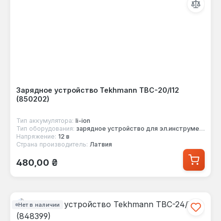
Зарядное устройство Tekhmann TBC-20/I12
(850202)
Тип аккумулятора:
li-ion
Тип оборудования:
зарядное устройство для эл.инструмента
Напряжение:
12 в
Страна производитель:
Латвия
Обычная цена:
480,00 ₴
Нет в наличии