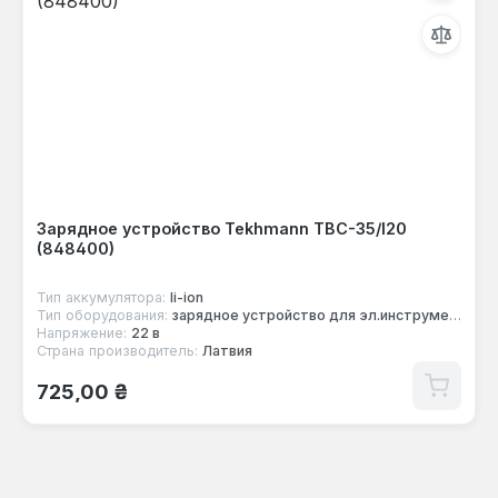
Зарядное устройство Tekhmann TBC-35/I20
(848400)
Тип аккумулятора:
li-ion
Тип оборудования:
зарядное устройство для эл.инструмента
Напряжение:
22 в
Страна производитель:
Латвия
Обычная цена:
725,00 ₴