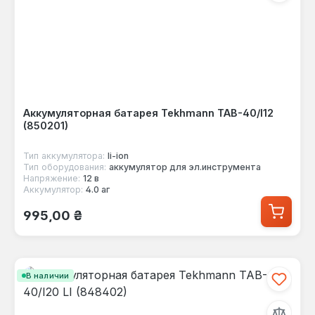
Аккумуляторная батарея Tekhmann TAB-40/I12
(850201)
Тип аккумулятора:
li-ion
Тип оборудования:
аккумулятор для эл.инструмента
Напряжение:
12 в
Аккумулятор:
4.0 аг
Обычная цена:
995,00 ₴
В наличии