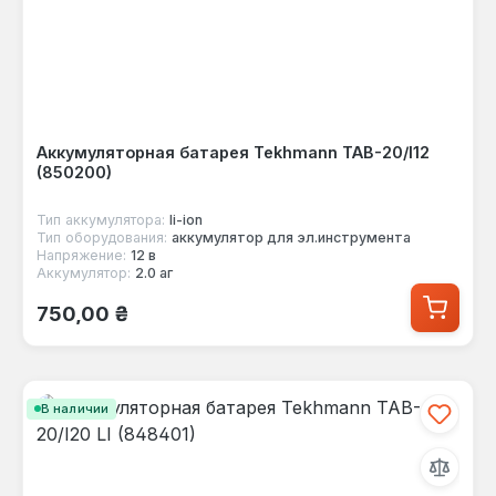
Аккумуляторная батарея Tekhmann TAB-20/I12
(850200)
Тип аккумулятора:
li-ion
Тип оборудования:
аккумулятор для эл.инструмента
Напряжение:
12 в
Аккумулятор:
2.0 аг
Обычная цена:
750,00 ₴
В наличии