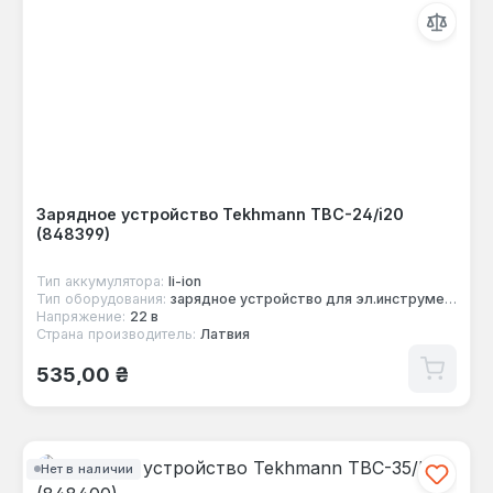
Зарядное устройство Tekhmann TBC-24/i20
(848399)
Тип аккумулятора:
li-ion
Тип оборудования:
зарядное устройство для эл.инструмента
Напряжение:
22 в
Страна производитель:
Латвия
Обычная цена:
535,00 ₴
Нет в наличии