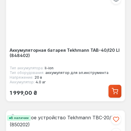
Аккумуляторная батарея Tekhmann TAB-40/I20 LI
(848402)
Тип аккумулятора:
li-ion
Тип оборудования:
аккумулятор для эл.инструмента
Напряжение:
20 в
Аккумулятор:
4.0 аг
Обычная цена:
1 999,00 ₴
В наличии