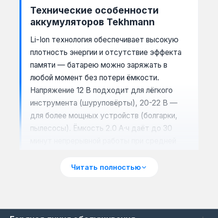
Технические особенности
аккумуляторов Tekhmann
Li-Ion технология обеспечивает высокую
плотность энергии и отсутствие эффекта
памяти — батарею можно заряжать в
любой момент без потери ёмкости.
Напряжение 12 В подходит для лёгкого
инструмента (шуруповёрты), 20-22 В —
для более мощных устройств (болгарки,
пылесосы). Ёмкость 2.0 А·ч даёт до 30
минут непрерывной работы при средней
нагрузке, 4.0 А·ч — до 60 минут. Зарядные
устройства Tekhmann автоматически
Читать полностью
отключаются при полном заряде,
предотвращая перегрев и продлевая срок
службы батареи.