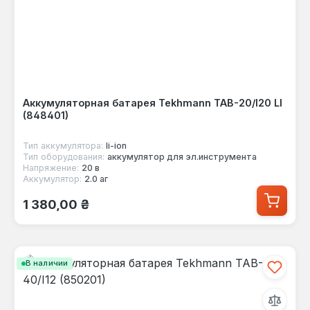
Аккумуляторная батарея Tekhmann TAB-20/I20 LI
(848401)
Тип аккумулятора:
li-ion
Тип оборудования:
аккумулятор для эл.инструмента
Напряжение:
20 в
Аккумулятор:
2.0 аг
Обычная цена:
1 380,00 ₴
В наличии