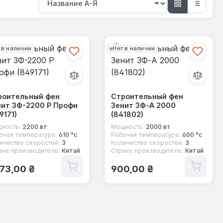
 в наличии
Нет в наличии
роительный фен
Строительный фен
нит ЗФ-2200 Р Профи
Зенит ЗФ-A 2000
9171)
(841802)
ность:
2200 вт
Мощность:
2000 вт
очая температура:
610 °с
Рабочая температура:
600 °с
ичество скоростей:
3
Количество скоростей:
3
ана производитель:
Китай
Страна производитель:
Китай
ычная цена:
Обычная цена:
473,00 ₴
900,00 ₴