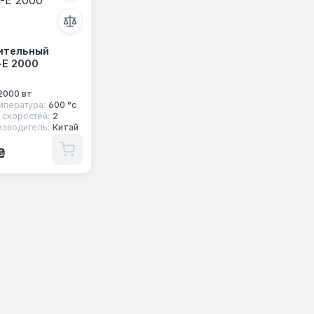
ительный
-Е 2000
2000 вт
мпература:
600 °с
 скоростей:
2
изводитель:
Китай
 цена:
₴