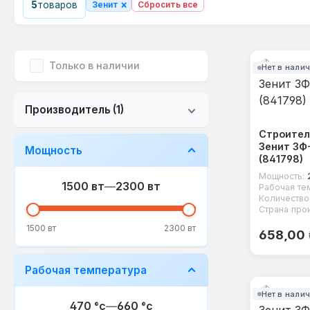
×
5
товаров
Зенит
Сбросить все
Только в наличии
Нет в нали
Производитель
(1)
Строител
Зенит ЗФ
Мощность
(841798)
Мощность:
1500 вт
—
2300 вт
Рабочая те
Количество
Страна про
Обычная
1500 вт
2300 вт
658,00
Рабочая температура
Нет в нали
470 °с
—
660 °с