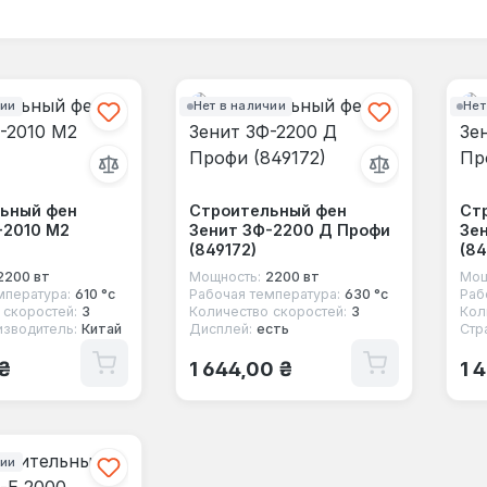
чии
Нет в наличии
Нет
ьный фен
Строительный фен
Ст
-2010 М2
Зенит ЗФ-2200 Д Профи
Зе
(849172)
(84
2200 вт
Мощность:
2200 вт
Мощ
мпература:
610 °с
Рабочая температура:
630 °с
Раб
 скоростей:
3
Количество скоростей:
3
Кол
изводитель:
Китай
Дисплей:
есть
Стр
 цена:
Обычная цена:
Об
 ₴
1 644,00 ₴
1 
чии