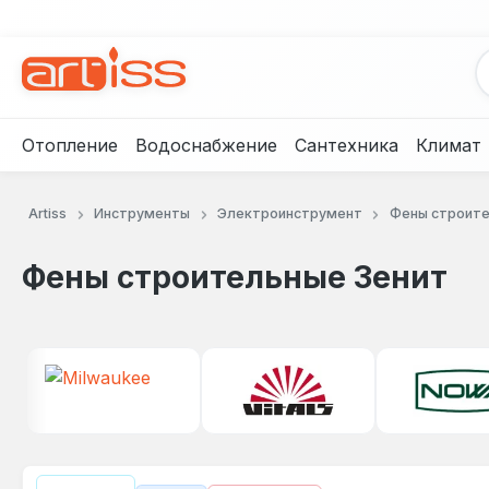
рейти к основному содержанию
Перейти к поиску
Перейти к основной навигации
Отопление
Водоснабжение
Сантехника
Климат
Artiss
Инструменты
Электроинструмент
Фены строит
Фены строительные Зенит