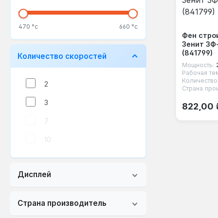
470 °с
660 °с
Фен стро
Зенит ЗФ
(841799)
Количество скоростей
Мощность:
Рабочая те
Количество
2
Страна про
Обычная
3
822,00 
7
10
Дисплей
Страна производитель