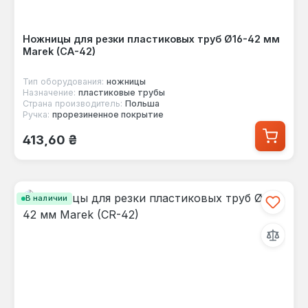
Ножницы для резки пластиковых труб Ø16-42 мм
Marek (CA-42)
Тип оборудования:
ножницы
Назначение:
пластиковые трубы
Страна производитель:
Польша
Ручка:
прорезиненное покрытие
Обычная цена:
413,60 ₴
В наличии