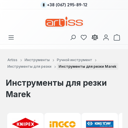
+38 (067) 295-89-12
Перейти к основному содержанию
У вас есть товары
В к
Artiss
Инструменты
Ручной инструмент
Инструменты для резки
Инструменты для резки Marek
Инструменты для резки
Marek