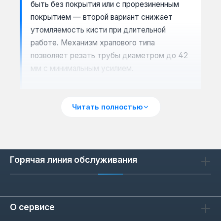
быть без покрытия или с прорезиненным
покрытием — второй вариант снижает
утомляемость кисти при длительной
работе. Механизм храпового типа
позволяет резать трубы диаметром до 42
мм с минимальным усилием.
Читать полностью
Сценарии применения
Инструмент оптимален для монтажа
систем отопления, водоснабжения и
канализации. Ножницы Marek подходят для
Горячая линия обслуживания
резки труб из PPR, PEX, PE-RT и
многослойных композитов. Благодаря
компактной конструкции их удобно
О сервисе
использовать в труднодоступных местах
— под раковиной, в нишах или за стояками.