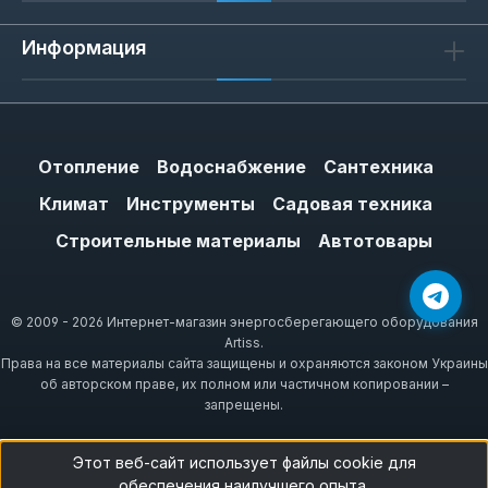
Информация
Как выбрать ножницы для
пластиковых труб
При выборе обращайте внимание на
Отопление
Водоснабжение
Сантехника
максимальный диаметр реза: для бытового
Климат
Инструменты
Садовая техника
монтажа достаточно 32-42 мм.
Строительные материалы
Автотовары
Прорезиненная ручка предпочтительна при
частой работе — она предотвращает
скольжение и снижает нагрузку на
© 2009 - 2026 Интернет-магазин энергосберегающего оборудования
суставы. Для профессионального
Artiss.
использования выбирайте модели с
Права на все материалы сайта защищены и охраняются законом Украины
храповым механизмом: они требуют
об авторском праве, их полном или частичном копировании –
запрещены.
меньше усилий и дают ровный срез.
Этот веб-сайт использует файлы cookie для
обеспечения наилучшего опыта.