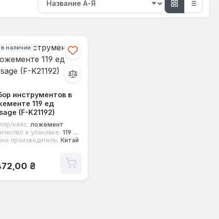
 в наличии
бор инструментов в
ементе 119 ед
sage (F-K21192)
ляр/кейс:
ложемент
ичество в упаковке:
119 шт
ана производитель:
Китай
ычная цена:
472,00 ₴