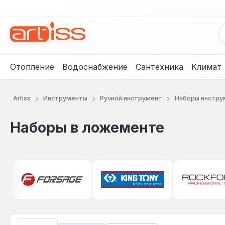
рейти к основному содержанию
Перейти к поиску
Перейти к основной навигации
Отопление
Водоснабжение
Сантехника
Климат
Artiss
Инструменты
Ручной инструмент
Наборы инстру
Наборы в ложементе