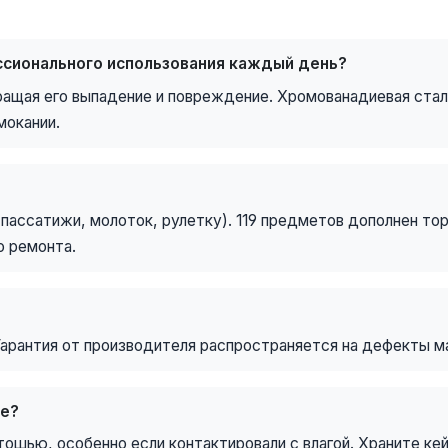
ссионального использования каждый день?
ащая его выпадение и повреждение. Хромованадиевая стал
мокании.
 пассатижи, молоток, рулетку). 119 предметов дополнен то
о ремонта.
Гарантия от производителя распространяется на дефекты ма
те?
ошью, особенно если контактировали с влагой. Храните ке