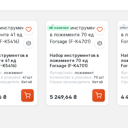
В наличии
Нет
струментов в
Набор инструментов в
На
е 41 ед
ложементе 70 ед
лож
F-K5416)
Forsage (F-K4701)
For
с:
ложемент
Футляр/кейс:
ложемент
Фут
 в упаковке:
41 шт
Количество в упаковке:
70 шт
Кол
изводитель:
Китай
Страна производитель:
Китай
Стр
 цена:
Обычная цена:
Об
6 ₴
5 249,64 ₴
4 