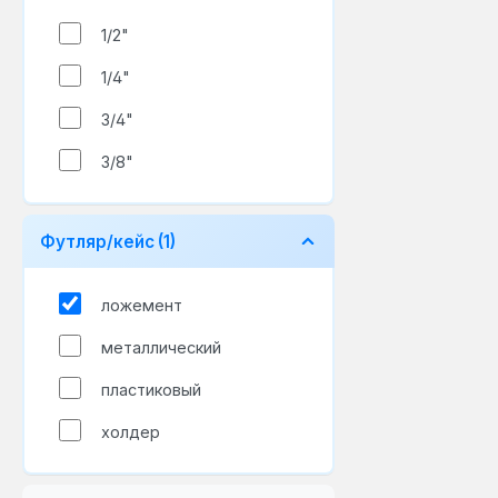
1/2"
1/4"
3/4"
3/8"
Футляр/кейс
(1)
ложемент
металлический
пластиковый
холдер