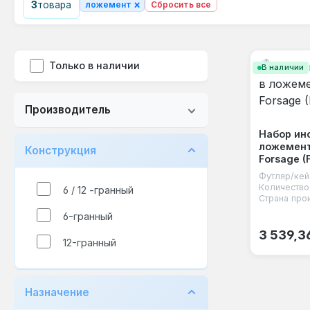
×
3
товара
ложемент
Сбросить все
Только в наличии
В наличии
Производитель
Набор ин
ложемент
Конструкция
Forsage (
Футляр/кей
Количество
6 / 12 -гранный
Страна про
6-гранный
Обычная
3 539,3
12-гранный
Назначение