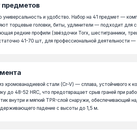
у предметов
о универсальность и удобство. Набор на 41 предмет — комп
яют торцевые головки, биты, удлинители — подходит для сб
щая редкие профили (звёздочки Torx, шестигранники, тре
статочно 41-70 шт, для профессиональной деятельности — 
умента
з хромованадиевой стали (Cr-V) — сплава, устойчивого к к
лку до 48-52 HRC, что предотвращает срыв граней при раб
ик внутри и мягкий TPR-слой снаружи, обеспечивающий на
ыдерживающего падение с высоты до 1,5 м.