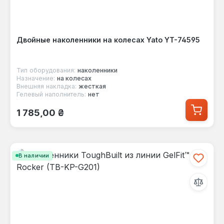
Двойные наколенники на колесах Yato YT-74595
Тип оборудования:
наколенники
Назначение:
на колесах
Внешняя накладка:
жесткая
Гелевый наполнитель:
нет
Обычная цена:
1 785,00 ₴
В наличии