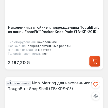
Наколенники стойкие к повреждениям ToughBuilt
из линии FoamFit™ Rocker Knee Pads (TB-KP-201R)
Тип оборудования:
наколенники
Назначение:
общестроительные работы
Внешняя накладка:
жесткая
Гелевый наполнитель:
нет
Обычная цена:
2 187,20 ₴
Нет в наличии