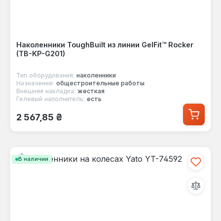
Наколенники ToughBuilt из линии GelFit™ Rocker
(TB-KP-G201)
Тип оборудования:
наколенники
Назначение:
общестроительные работы
Внешняя накладка:
жесткая
Гелевый наполнитель:
есть
Обычная цена:
2 567,85 ₴
В наличии