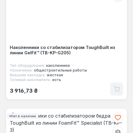
Наколенники со стабилизатором ToughBuilt из
линии GelFit™ (TB-KP-G205)
Тип оборудования:
наколенники
Назначение:
общестроительные работы
Внешняя накладка:
жесткая
Гелевый наполнитель:
есть
Обычная цена:
3 916,73 ₴
Нет в наличии