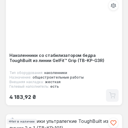
Наколенники со стабилизатором бедра
ToughBuilt из линии GelFit™ Grip (TB-KP-G3R)
Тип оборудования:
наколенники
Назначение:
общестроительные работы
Внешняя накладка:
жесткая
Гелевый наполнитель:
есть
Обычная цена:
4 183,92 ₴
Нет в наличии