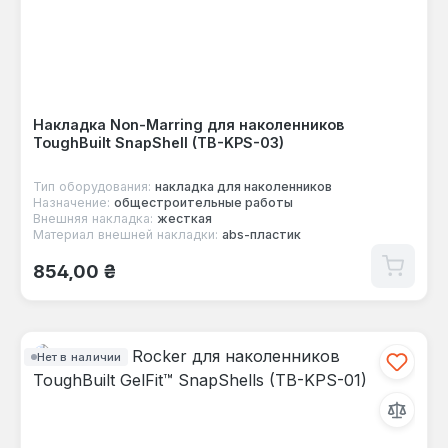
Накладка Non-Marring для наколенников
ToughBuilt SnapShell (TB-KPS-03)
Тип оборудования:
накладка для наколенников
Назначение:
общестроительные работы
Внешняя накладка:
жесткая
Материал внешней накладки:
abs-пластик
Обычная цена:
854,00 ₴
Нет в наличии