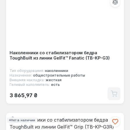
Наколенники со стабилизатором бедра
ToughBuilt из линии GelFit™ Fanatic (TB-KP-G3)
Тип оборудования:
наколенники
Назначение:
общестроительные работы
Внешняя накладка:
жесткая
Гелевый наполнитель:
есть
Обычная цена:
3 865,97 ₴
Нет в наличии