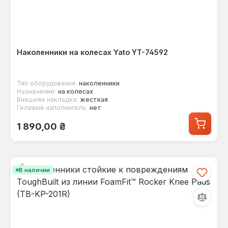
Наколенники на колесах Yato YT-74592
Тип оборудования:
наколенники
Назначение:
на колесах
Внешняя накладка:
жесткая
Гелевый наполнитель:
нет
Обычная цена:
1 890,00 ₴
В наличии