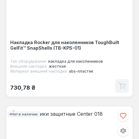
Накладка Rocker для наколенников ToughBuilt
GelFit™ SnapShells (TB-KPS-01)
Тип оборудования:
накладка для наколенников
Внешняя накладка:
жесткая
Материал внешней накладки:
abs-пластик
Обычная цена:
730,78 ₴
Нет в наличии