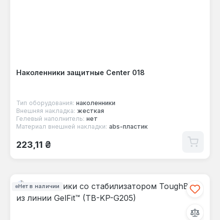
Наколенники защитные Center 018
Тип оборудования:
наколенники
Внешняя накладка:
жесткая
Гелевый наполнитель:
нет
Материал внешней накладки:
abs-пластик
Обычная цена:
223,11 ₴
Нет в наличии