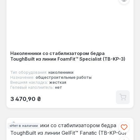
Наколенники со стабилизатором бедра
ToughBuilt из линии FoamFit™ Specialist (TB-KP-3)
Тип оборудования:
наколенники
Назначение:
общестроительные работы
Внешняя накладка:
жесткая
Гелевый наполнитель:
нет
Обычная цена:
3 470,90 ₴
Нет в наличии