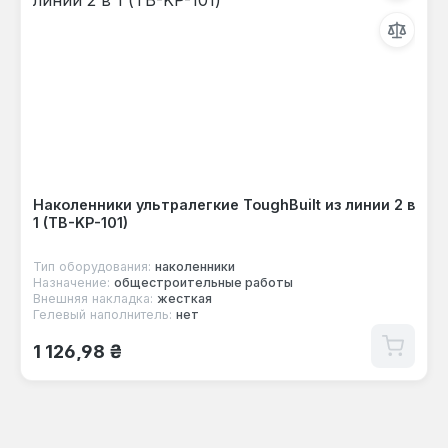
Наколенники ультралегкие ToughBuilt из линии 2 в
1 (TB-KP-101)
Тип оборудования:
наколенники
Назначение:
общестроительные работы
Внешняя накладка:
жесткая
Гелевый наполнитель:
нет
Обычная цена:
1 126,98 ₴