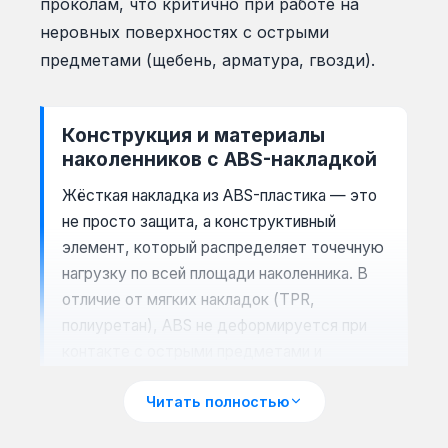
проколам, что критично при работе на
неровных поверхностях с острыми
предметами (щебень, арматура, гвозди).
Конструкция и материалы
наколенников с ABS-накладкой
Жёсткая накладка из ABS-пластика — это
не просто защита, а конструктивный
элемент, который распределяет точечную
нагрузку по всей площади наколенника. В
отличие от мягких накладок (TPR,
полиуретан), ABS не деформируется при
контакте с острыми предметами и
сохраняет форму при ударах. Внешняя
Читать полностью
накладка может быть как монолитной, так
и с рёбрами жёсткости, что увеличивает