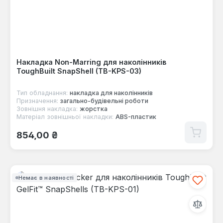
Накладка Non-Marring для наколінників
ToughBuilt SnapShell (TB-KPS-03)
Тип обладнання:
накладка для наколінників
Призначення:
загально-будівельні роботи
Зовнішня накладка:
жорстка
Матеріал зовнішньої накладки:
ABS-пластик
Звичайна ціна:
854,00 ₴
Немає в наявності