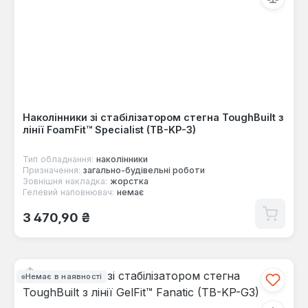
Наколінники зі стабілізатором стегна ToughBuilt з
лінії FoamFit™ Specialist (TB-KP-3)
Тип обладнання:
наколінники
Призначення:
загально-будівельні роботи
Зовнішня накладка:
жорстка
Гелевий наповнювач:
немає
Звичайна ціна:
3 470,90 ₴
Немає в наявності