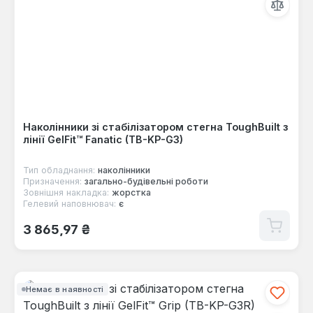
Наколінники зі стабілізатором стегна ToughBuilt з
лінії GelFit™ Fanatic (TB-KP-G3)
Тип обладнання:
наколінники
Призначення:
загально-будівельні роботи
Зовнішня накладка:
жорстка
Гелевий наповнювач:
є
Звичайна ціна:
3 865,97 ₴
Немає в наявності