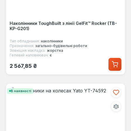
Наколінники ToughBuilt з лінії GelFit™ Rocker (TB-
KP-G201)
Тип обладнання:
наколінники
Призначення:
загально-будівельні роботи
Зовнішня накладка:
жорстка
Гелевий наповнювач:
є
Звичайна ціна:
2 567,85 ₴
В наявності