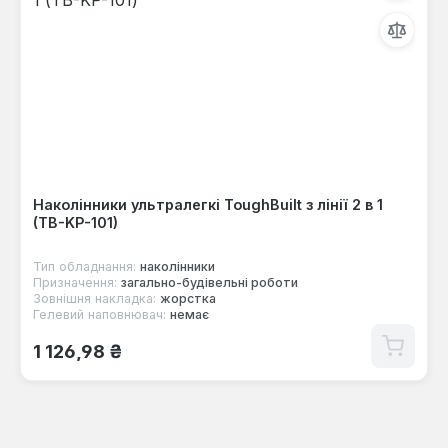
Наколінники ультралегкі ToughBuilt з лінії 2 в 1
(TB-KP-101)
Тип обладнання:
наколінники
Призначення:
загально-будівельні роботи
Зовнішня накладка:
жорстка
Гелевий наповнювач:
немає
Звичайна ціна:
1 126,98 ₴