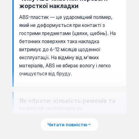
жорсткої накладки
ABS-пластик — це удароміцний полімер,
який не деформується при контакті з
гострими предметами (цвяхи, щебінь). На
бетонних поверхнях така накладка
витримує до 6-12 місяців щоденної
експлуатації. На відміну від м'яких
матеріалів, ABS не вбирає вологу і легко
очищується від бруду.
Як обрати: кількість ременів та
гелевий наповнювач
Моделі з одним ременем підходять для
Читати повністю
короткочасних робіт (до 1 години на зміну).
Два ремені забезпечують щільнішу