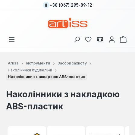
+38 (067) 295-89-12
Перейти до основного вмісту
У вас є 0 у списку
Кош
Artiss
Інструменти
Засоби захисту
Наколінники будівельні
Наколінники з накладкою ABS-пластик
Наколінники з накладкою
ABS-пластик