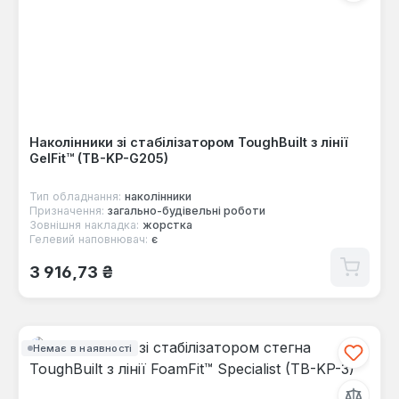
Наколінники зі стабілізатором ToughBuilt з лінії
GelFit™ (TB-KP-G205)
Тип обладнання:
наколінники
Призначення:
загально-будівельні роботи
Зовнішня накладка:
жорстка
Гелевий наповнювач:
є
Звичайна ціна:
3 916,73 ₴
Немає в наявності