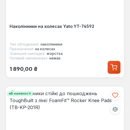
Наколінники на колесах Yato YT-74592
Тип обладнання:
наколінники
Призначення:
на колесах
Зовнішня накладка:
жорстка
Гелевий наповнювач:
немає
Звичайна ціна:
1 890,00 ₴
В наявності