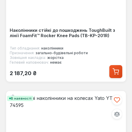
Наколінники стійкі до пошкоджень ToughBuilt з
лінії FoamFit™ Rocker Knee Pads (TB-KP-201R)
Тип обладнання:
наколінники
Призначення:
загально-будівельні роботи
Зовнішня накладка:
жорстка
Гелевий наповнювач:
немає
Звичайна ціна:
2 187,20 ₴
В наявності