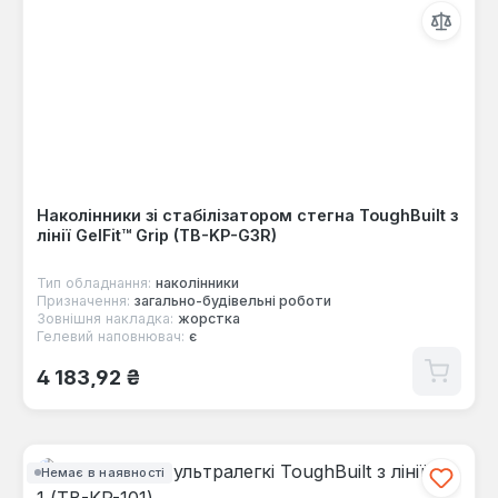
Наколінники зі стабілізатором стегна ToughBuilt з
лінії GelFit™ Grip (TB-KP-G3R)
Тип обладнання:
наколінники
Призначення:
загально-будівельні роботи
Зовнішня накладка:
жорстка
Гелевий наповнювач:
є
Звичайна ціна:
4 183,92 ₴
Немає в наявності