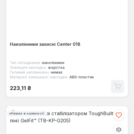
Наколінники захисні Center 018
Тип обладнання:
наколінники
Зовнішня накладка:
жорстка
Гелевий наповнювач:
немає
Матеріал зовнішньої накладки:
ABS-пластик
Звичайна ціна:
223,11 ₴
Немає в наявності