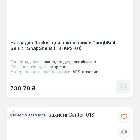
Накладка Rocker для наколінників ToughBuilt
GelFit™ SnapShells (TB-KPS-01)
Тип обладнання:
накладка для наколінників
Зовнішня накладка:
жорстка
Матеріал зовнішньої накладки:
ABS-пластик
Звичайна ціна:
730,78 ₴
Немає в наявності