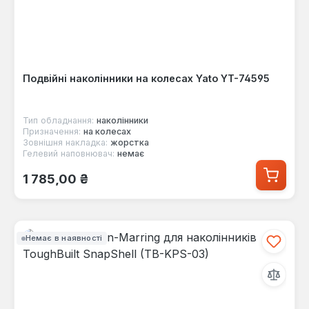
Подвійні наколінники на колесах Yato YT-74595
Тип обладнання:
наколінники
Призначення:
на колесах
Зовнішня накладка:
жорстка
Гелевий наповнювач:
немає
Звичайна ціна:
1 785,00 ₴
Немає в наявності