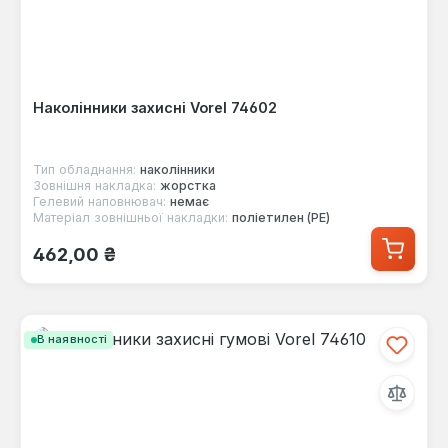
Наколінники захисні Vorel 74602
Тип обладнання:
наколінники
Зовнішня накладка:
жорстка
Гелевий наповнювач:
немає
Матеріал зовнішньої накладки:
поліетилен (PE)
Звичайна ціна:
462,00 ₴
В наявності