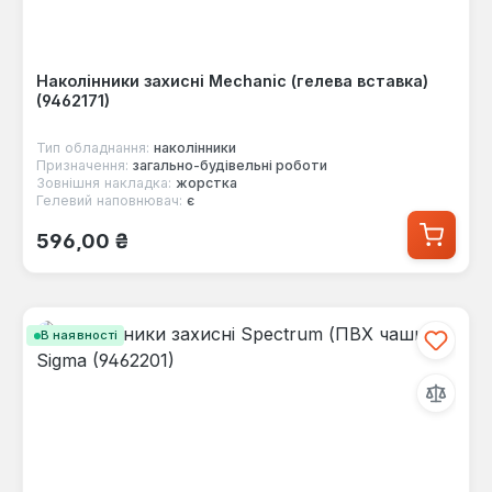
Наколінники захисні Mechanic (гелева вставка)
(9462171)
Тип обладнання:
наколінники
Призначення:
загально-будівельні роботи
Зовнішня накладка:
жорстка
Гелевий наповнювач:
є
Звичайна ціна:
596,00 ₴
В наявності