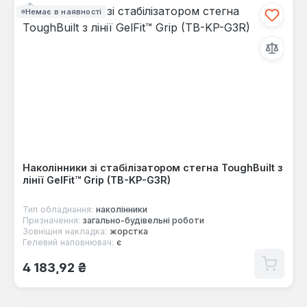
Немає в наявності
Наколінники зі стабілізатором стегна ToughBuilt з
лінії GelFit™ Grip (TB-KP-G3R)
Тип обладнання:
наколінники
Призначення:
загально-будівельні роботи
Зовнішня накладка:
жорстка
Гелевий наповнювач:
є
Звичайна ціна:
4 183,92 ₴