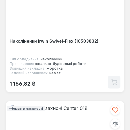
Наколінники Irwin Swivel-Flex (10503832)
Тип обладнання:
наколінники
Призначення:
загально-будівельні роботи
Зовнішня накладка:
жорстка
Гелевий наповнювач:
немає
Звичайна ціна:
1 156,82 ₴
Немає в наявності