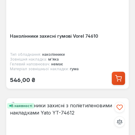
Наколінники захисні гумові Vorel 74610
Тип обладнання:
наколінники
Зовнішня накладка:
м'яка
Гелевий наповнювач:
немає
Матеріал зовнішньої накладки:
гума
Звичайна ціна:
546,00 ₴
В наявності