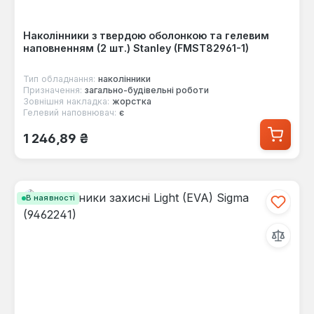
Наколінники з твердою оболонкою та гелевим
наповненням (2 шт.) Stanley (FMST82961-1)
Тип обладнання:
наколінники
Призначення:
загально-будівельні роботи
Зовнішня накладка:
жорстка
Гелевий наповнювач:
є
Звичайна ціна:
1 246,89 ₴
В наявності