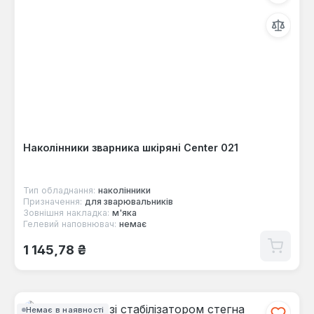
Наколінники зварника шкіряні Center 021
Тип обладнання:
наколінники
Призначення:
для зварювальників
Зовнішня накладка:
м'яка
Гелевий наповнювач:
немає
Звичайна ціна:
1 145,78 ₴
Немає в наявності