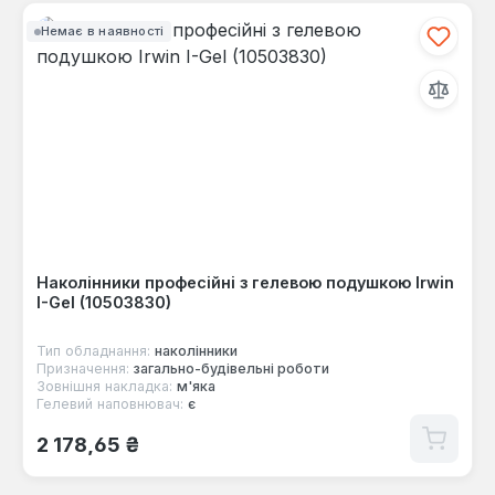
Немає в наявності
Наколінники професійні з гелевою подушкою Irwin
I-Gel (10503830)
Тип обладнання:
наколінники
Призначення:
загально-будівельні роботи
Зовнішня накладка:
м'яка
Гелевий наповнювач:
є
Звичайна ціна:
2 178,65 ₴