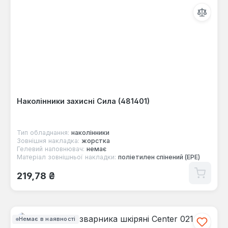
Наколінники захисні Сила (481401)
Тип обладнання:
наколінники
Зовнішня накладка:
жорстка
Гелевий наповнювач:
немає
Матеріал зовнішньої накладки:
поліетилен спінений (EPE)
Звичайна ціна:
219,78 ₴
Немає в наявності