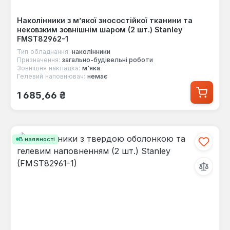
Наколінники з м’якої зносостійкої тканини та
нековзким зовнішнім шаром (2 шт.) Stanley
FMST82962-1
Тип обладнання:
наколінники
Призначення:
загально-будівельні роботи
Зовнішня накладка:
м'яка
Гелевий наповнювач:
немає
Звичайна ціна:
1 685,66 ₴
В наявності