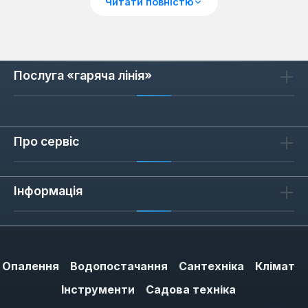
Читати повністю
тріскається при ударі під кутом і краще
підходить для нерівного щебеню або
ґрунту. ПВХ (PVC) — бюджетний варіант із
середньою зносостійкістю, оптимальний
Послуга «гаряча лінія»
для легких ремонтних робіт. Поліетилен
(PE) і поліпропілен (PP) легші, але менш
стійкі до абразивного зносу, тому їх
частіше використовують для делікатних
Про сервіс
поверхонь, де важлива мінімальна вага.
Інформація
Гелевий наповнювач: коли він
необхідний
Гелевий наповнювач у наколінниках виконує
Опалення
функцію амортизації та зниження тиску на
Водопостачання
Сантехніка
Клімат
меніск. Якщо ви стоїте на колінах понад 2
Інструменти
Садова техніка
години на зміну, гелева вставка зменшує