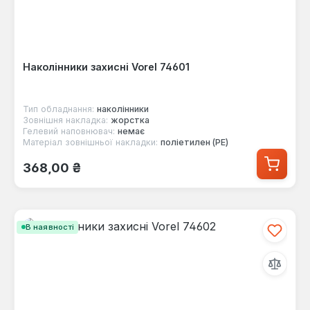
Наколінники захисні Vorel 74601
Тип обладнання:
наколінники
Зовнішня накладка:
жорстка
Гелевий наповнювач:
немає
Матеріал зовнішньої накладки:
поліетилен (PE)
Звичайна ціна:
368,00 ₴
В наявності