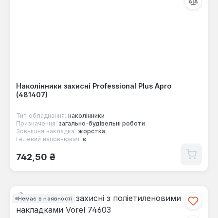
Наколінники захисні Professional Plus Apro
(481407)
Тип обладнання:
наколінники
Призначення:
загально-будівельні роботи
Зовнішня накладка:
жорстка
Гелевий наповнювач:
є
Звичайна ціна:
742,50 ₴
Немає в наявності