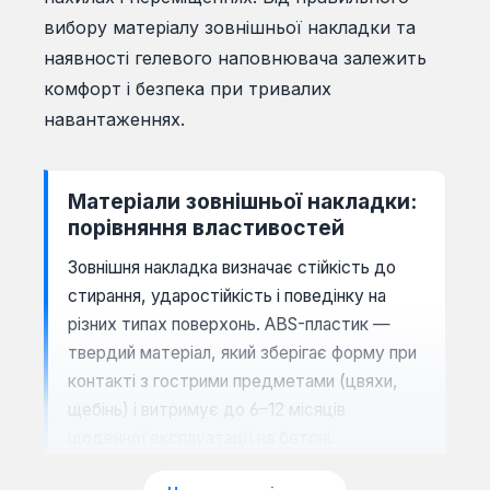
вибору матеріалу зовнішньої накладки та
наявності гелевого наповнювача залежить
комфорт і безпека при тривалих
навантаженнях.
Матеріали зовнішньої накладки:
порівняння властивостей
Зовнішня накладка визначає стійкість до
стирання, ударостійкість і поведінку на
різних типах поверхонь. ABS-пластик —
твердий матеріал, який зберігає форму при
контакті з гострими предметами (цвяхи,
щебінь) і витримує до 6–12 місяців
щоденної експлуатації на бетоні.
Термопластична гума (TPR) гнучкіша, не