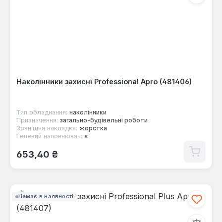
Наколінники захисні Professional Apro (481406)
Тип обладнання:
наколінники
Призначення:
загально-будівельні роботи
Зовнішня накладка:
жорстка
Гелевий наповнювач:
є
Звичайна ціна:
653,40 ₴
Немає в наявності