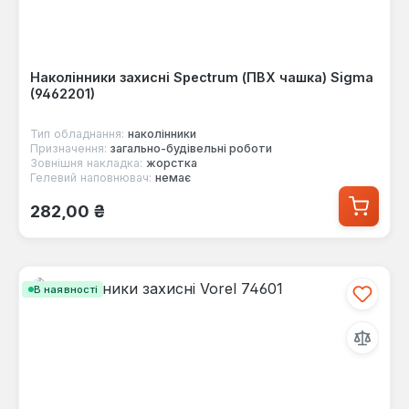
Наколінники захисні Spectrum (ПВХ чашка) Sigma
(9462201)
Тип обладнання:
наколінники
Призначення:
загально-будівельні роботи
Зовнішня накладка:
жорстка
Гелевий наповнювач:
немає
Звичайна ціна:
282,00 ₴
В наявності