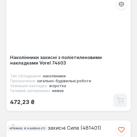
Наколінники захисні з поліетиленовими
накладками Vorel 74603
Тип обладнання:
наколінники
Призначення:
загально-будівельні роботи
Зовнішня накладка:
жорстка
Гелевий наповнювач:
немає
Звичайна ціна:
472,23 ₴
Немає в наявності