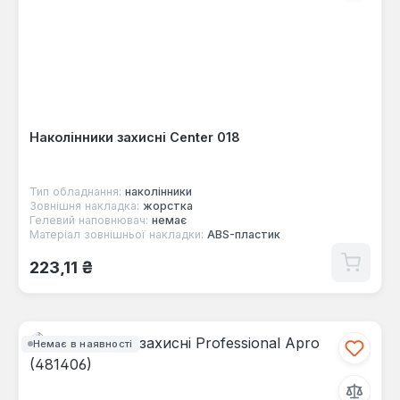
Наколінники захисні Center 018
Тип обладнання:
наколінники
Зовнішня накладка:
жорстка
Гелевий наповнювач:
немає
Матеріал зовнішньої накладки:
ABS-пластик
Звичайна ціна:
223,11 ₴
Немає в наявності