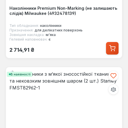
Наколінники Premium Non-Marking (не залишають
слідів) Milwaukee (4932478139)
Тип обладнання:
наколінники
Призначення:
для делікатних поверхонь
Зовнішня накладка:
м'яка
Гелевий наповнювач:
є
Звичайна ціна:
2 714,91 ₴
В наявності