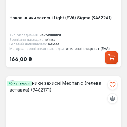
Наколінники захисні Light (EVA) Sigma (9462241)
Тип обладнання:
наколінники
Зовнішня накладка:
м'яка
Гелевий наповнювач:
немає
Матеріал зовнішньої накладки:
етиленвінілацетат (EVA)
Звичайна ціна:
166,00 ₴
В наявності