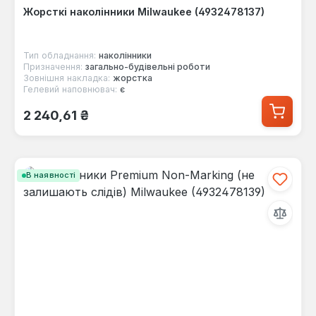
Жорсткі наколінники Milwaukee (4932478137)
Тип обладнання:
наколінники
Призначення:
загально-будівельні роботи
Зовнішня накладка:
жорстка
Гелевий наповнювач:
є
Звичайна ціна:
2 240,61 ₴
В наявності