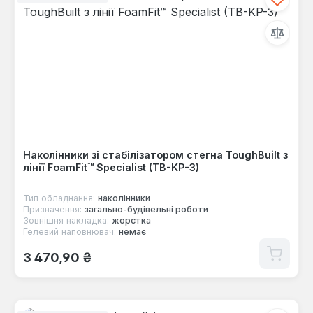
Наколінники зі стабілізатором стегна ToughBuilt з
лінії FoamFit™ Specialist (TB-KP-3)
Тип обладнання:
наколінники
Призначення:
загально-будівельні роботи
Зовнішня накладка:
жорстка
Гелевий наповнювач:
немає
Звичайна ціна:
3 470,90 ₴