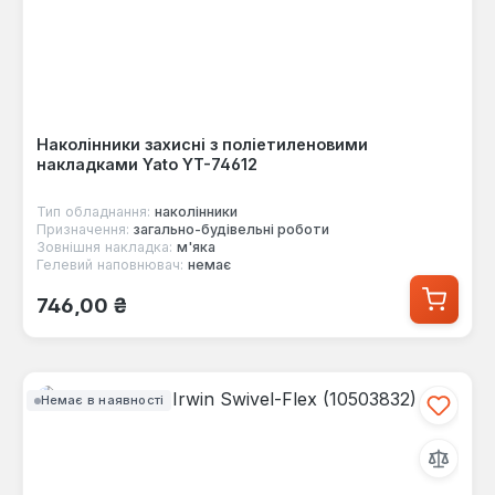
Наколінники захисні з поліетиленовими
накладками Yato YT-74612
Тип обладнання:
наколінники
Призначення:
загально-будівельні роботи
Зовнішня накладка:
м'яка
Гелевий наповнювач:
немає
Звичайна ціна:
746,00 ₴
Немає в наявності