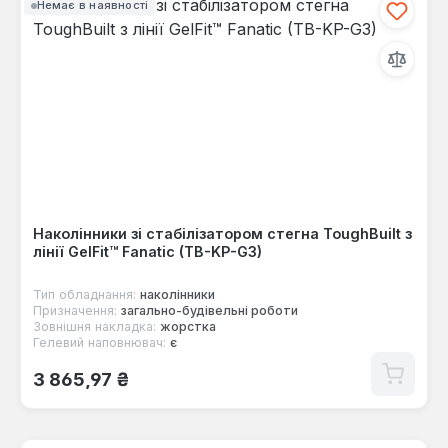
Немає в наявності
Наколінники зі стабілізатором стегна ToughBuilt з
лінії GelFit™ Fanatic (TB-KP-G3)
Тип обладнання:
наколінники
Призначення:
загально-будівельні роботи
Зовнішня накладка:
жорстка
Гелевий наповнювач:
є
Звичайна ціна:
3 865,97 ₴