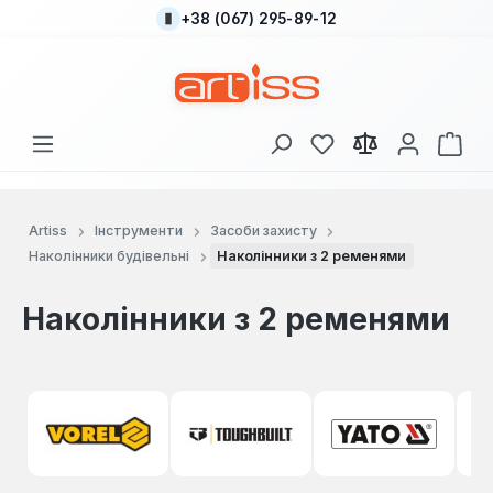
+38 (067) 295-89-12
Перейти до основного вмісту
У вас є 0 у списку
Кош
Artiss
Інструменти
Засоби захисту
Наколінники будівельні
Наколінники з 2 ременями
Наколінники з 2 ременями