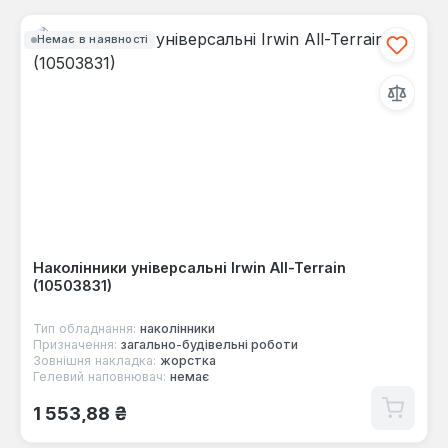
Немає в наявності
Наколінники універсальні Irwin All-Terrain
(10503831)
Тип обладнання:
наколінники
Призначення:
загально-будівельні роботи
Зовнішня накладка:
жорстка
Гелевий наповнювач:
немає
Звичайна ціна:
1 553,88 ₴