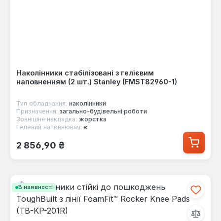
Наколінники стабілізовані з гелієвим
наповненням (2 шт.) Stanley (FMST82960-1)
Тип обладнання:
наколінники
Призначення:
загально-будівельні роботи
Зовнішня накладка:
жорстка
Гелевий наповнювач:
є
Звичайна ціна:
2 856,90 ₴
В наявності