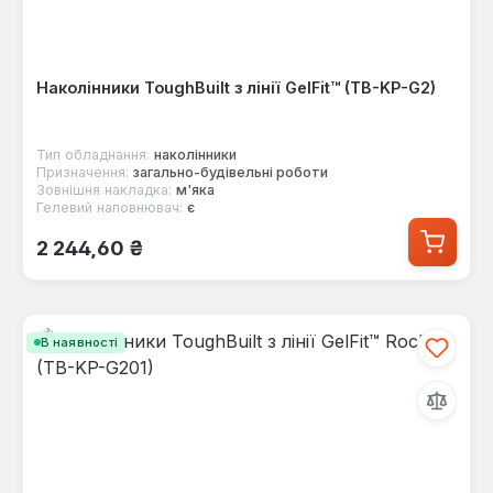
Наколінники ToughBuilt з лінії GelFit™ (TB-KP-G2)
Тип обладнання:
наколінники
Призначення:
загально-будівельні роботи
Зовнішня накладка:
м'яка
Гелевий наповнювач:
є
Звичайна ціна:
2 244,60 ₴
В наявності