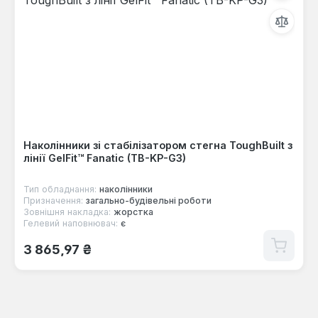
Наколінники зі стабілізатором стегна ToughBuilt з
лінії GelFit™ Fanatic (TB-KP-G3)
Тип обладнання:
наколінники
Призначення:
загально-будівельні роботи
Зовнішня накладка:
жорстка
Гелевий наповнювач:
є
Звичайна ціна:
3 865,97 ₴