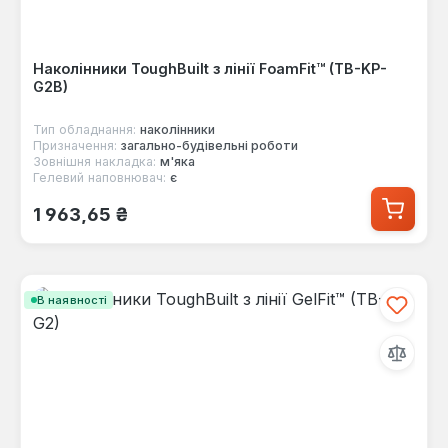
Наколінники ToughBuilt з лінії FoamFit™ (TB-KP-
G2B)
Тип обладнання:
наколінники
Призначення:
загально-будівельні роботи
Зовнішня накладка:
м'яка
Гелевий наповнювач:
є
Звичайна ціна:
1 963,65 ₴
В наявності