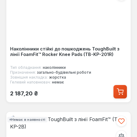
Наколінники стійкі до пошкоджень ToughBuilt з
лінії FoamFit™ Rocker Knee Pads (TB-KP-201R)
Тип обладнання:
наколінники
Призначення:
загально-будівельні роботи
Зовнішня накладка:
жорстка
Гелевий наповнювач:
немає
Звичайна ціна:
2 187,20 ₴
Немає в наявності