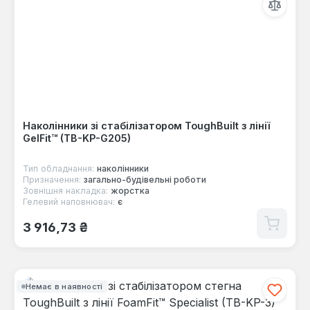
Наколінники зі стабілізатором ToughBuilt з лінії
GelFit™ (TB-KP-G205)
Тип обладнання:
наколінники
Призначення:
загально-будівельні роботи
Зовнішня накладка:
жорстка
Гелевий наповнювач:
є
Звичайна ціна:
3 916,73 ₴
Немає в наявності