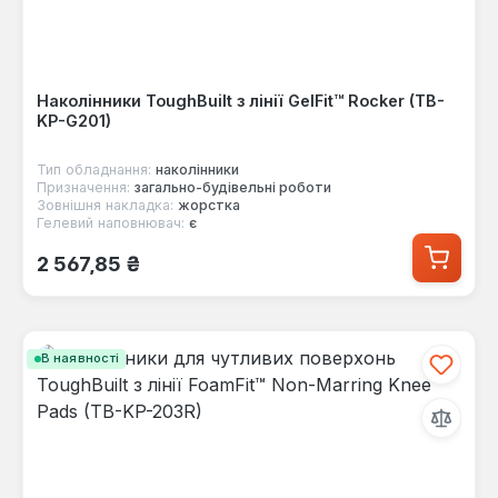
Наколінники ToughBuilt з лінії GelFit™ Rocker (TB-
KP-G201)
Тип обладнання:
наколінники
Призначення:
загально-будівельні роботи
Зовнішня накладка:
жорстка
Гелевий наповнювач:
є
Звичайна ціна:
2 567,85 ₴
В наявності