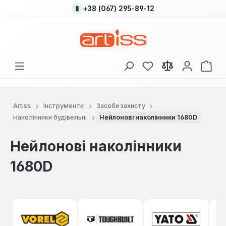
+38 (067) 295-89-12
Перейти до основного вмісту
У вас є 0 у списку
Кош
Artiss
Інструменти
Засоби захисту
Наколінники будівельні
Нейлонові наколінники 1680D
Нейлонові наколінники
1680D