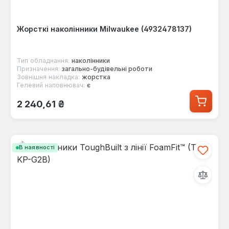
Жорсткі наколінники Milwaukee (4932478137)
Тип обладнання:
наколінники
Призначення:
загально-будівельні роботи
Зовнішня накладка:
жорстка
Гелевий наповнювач:
є
Звичайна ціна:
2 240,61 ₴
В наявності