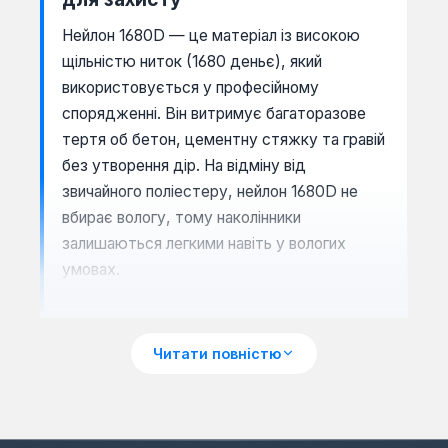
Нейлон 1680D — це матеріал із високою
щільністю ниток (1680 деньє), який
використовується у професійному
спорядженні. Він витримує багаторазове
тертя об бетон, цементну стяжку та гравій
без утворення дір. На відміну від
звичайного поліестеру, нейлон 1680D не
вбирає вологу, тому наколінники
залишаються легкими навіть у вологих
умовах.
Як обрати між жорсткою та
Читати повністю
м'якою накладкою
Жорстка накладка з ABS-пластику захищає
від гострих предметів (цвяхи, щебінь) і