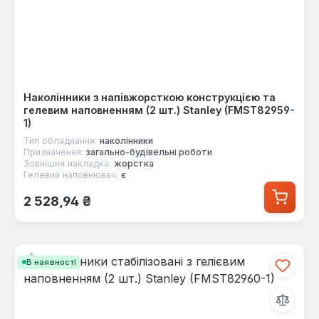
Наколінники з напівжорсткою конструкцією та
гелевим наповненням (2 шт.) Stanley (FMST82959-
1)
Тип обладнання:
наколінники
Призначення:
загально-будівельні роботи
Зовнішня накладка:
жорстка
Гелевий наповнювач:
є
Звичайна ціна:
2 528,94 ₴
В наявності