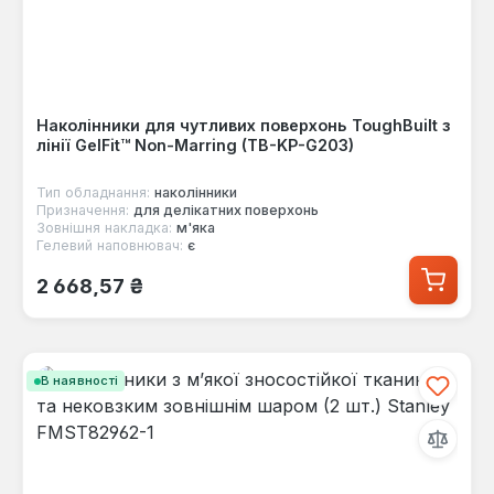
Наколінники для чутливих поверхонь ToughBuilt з
лінії GelFit™ Non-Marring (TB-KP-G203)
Тип обладнання:
наколінники
Призначення:
для делікатних поверхонь
Зовнішня накладка:
м'яка
Гелевий наповнювач:
є
Звичайна ціна:
2 668,57 ₴
В наявності