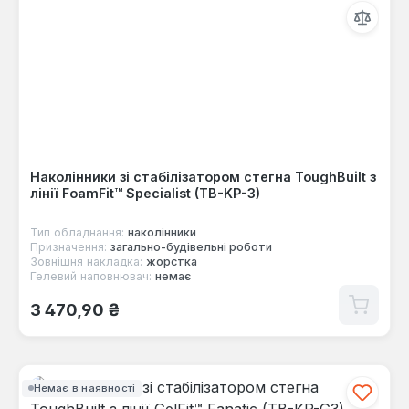
Наколінники зі стабілізатором стегна ToughBuilt з
лінії FoamFit™ Specialist (TB-KP-3)
Тип обладнання:
наколінники
Призначення:
загально-будівельні роботи
Зовнішня накладка:
жорстка
Гелевий наповнювач:
немає
Звичайна ціна:
3 470,90 ₴
Немає в наявності