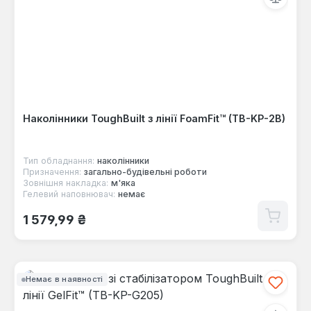
Наколінники ToughBuilt з лінії FoamFit™ (TB-KP-2B)
Тип обладнання:
наколінники
Призначення:
загально-будівельні роботи
Зовнішня накладка:
м'яка
Гелевий наповнювач:
немає
Звичайна ціна:
1 579,99 ₴
Немає в наявності