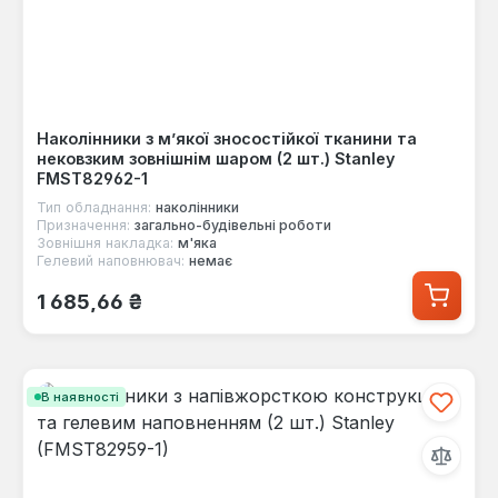
Наколінники з м’якої зносостійкої тканини та
нековзким зовнішнім шаром (2 шт.) Stanley
FMST82962-1
Тип обладнання:
наколінники
Призначення:
загально-будівельні роботи
Зовнішня накладка:
м'яка
Гелевий наповнювач:
немає
Звичайна ціна:
1 685,66 ₴
В наявності