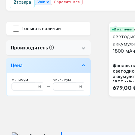
×
2
товара
Voin
Сбросить все
Только в наличии
В наличии
Производитель
(1)
Цена
Фонарь н
светодио
аккумуля
Минимум
Максимум
1800 мАч 
Обычная
–
₴
₴
679,00 