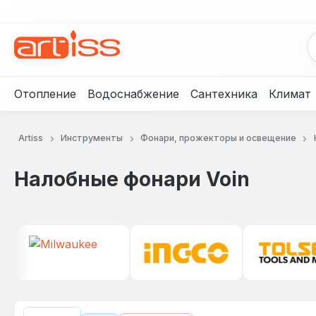
рейти к основному содержанию
Перейти к поиску
Перейти к основной навигации
Отопление
Водоснабжение
Сантехника
Климат
Artiss
Инструменты
Фонари, прожекторы и освещение
Налобные фонари Voin