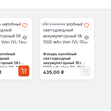
Нет в наличии
алобный
Фонарь налобный
дный
светодиодный
торный 5Вт
аккумуляторный 1Вт
Voin (VL-146)
1200 мАч Voin (VL-103)
 цена:
Обычная цена:
₴
435,00 ₴