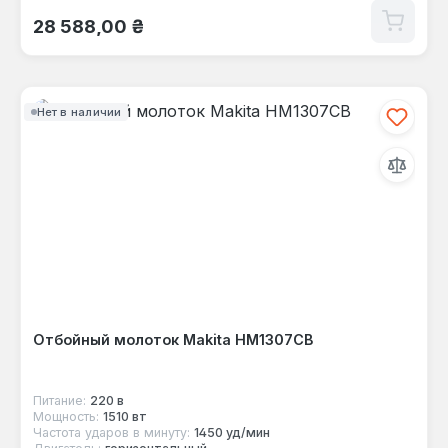
Обычная цена:
28 588,00 ₴
Нет в наличии
Отбойный молоток Makita HM1307CB
Питание:
220 в
Мощность:
1510 вт
Частота ударов в минуту:
1450 уд/мин