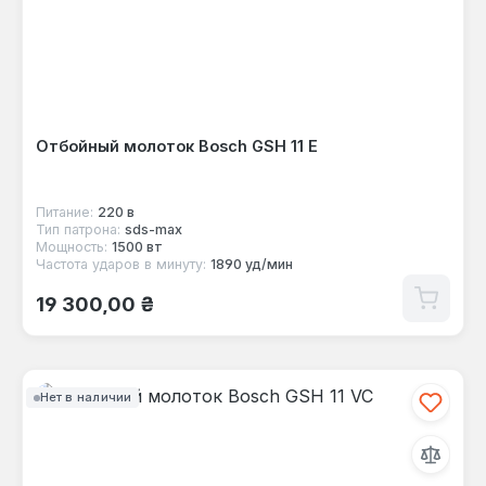
Отбойный молоток Bosch GSH 11 E
Питание:
220 в
Тип патрона:
sds-max
Мощность:
1500 вт
Частота ударов в минуту:
1890 уд/мин
Обычная цена:
19 300,00 ₴
Нет в наличии