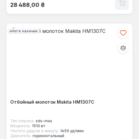
Обычная цена:
28 488,00 ₴
Нет в наличии
Отбойный молоток Makita HM1307C
Тип патрона:
sds-max
Мощность:
1510 вт
Частота ударов в минуту:
1450 уд/мин
Двигатель:
горизонтальный