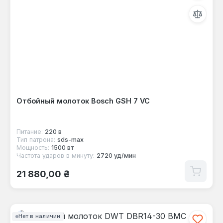
Отбойный молоток Bosch GSH 7 VC
Питание:
220 в
Тип патрона:
sds-max
Мощность:
1500 вт
Частота ударов в минуту:
2720 уд/мин
Обычная цена:
21 880,00 ₴
Нет в наличии