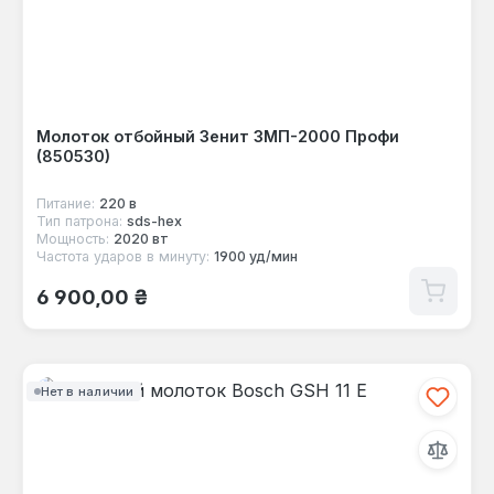
Молоток отбойный Зенит ЗМП-2000 Профи
(850530)
Питание:
220 в
Тип патрона:
sds-hex
Мощность:
2020 вт
Частота ударов в минуту:
1900 уд/мин
Обычная цена:
6 900,00 ₴
Нет в наличии