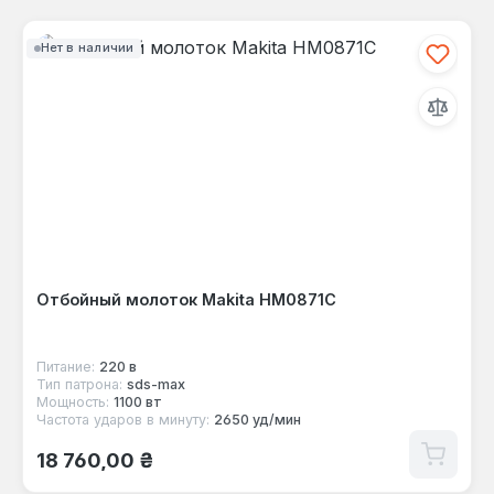
Нет в наличии
Отбойный молоток Makita HM0871C
Питание:
220 в
Тип патрона:
sds-max
Мощность:
1100 вт
Частота ударов в минуту:
2650 уд/мин
Обычная цена:
18 760,00 ₴