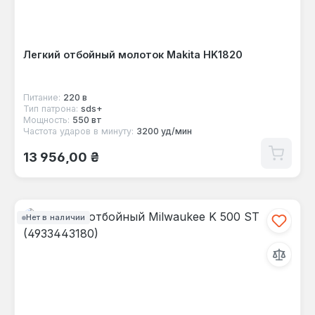
Легкий отбойный молоток Makita HK1820
Питание:
220 в
Тип патрона:
sds+
Мощность:
550 вт
Частота ударов в минуту:
3200 уд/мин
Обычная цена:
13 956,00 ₴
Нет в наличии