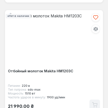
Нет в наличии
Отбойный молоток Makita HM1203C
Питание:
220 в
Тип патрона:
sds-max
Мощность:
1510 вт
Частота ударов в минуту:
1900 уд/мин
Обычная цена:
21 990,00 ₴