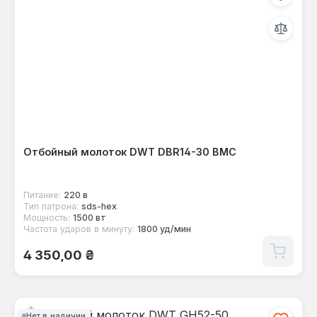
Отбойный молоток DWT DBR14-30 BMC
Питание:
220 в
Тип патрона:
sds-hex
Мощность:
1500 вт
Частота ударов в минуту:
1800 уд/мин
Обычная цена:
4 350,00 ₴
Нет в наличии