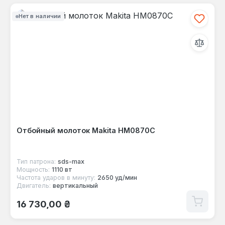
Нет в наличии
Отбойный молоток Makita HM0870C
Тип патрона:
sds-max
Мощность:
1110 вт
Частота ударов в минуту:
2650 уд/мин
Двигатель:
вертикальный
Обычная цена:
16 730,00 ₴