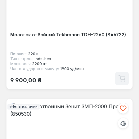
Молоток отбойный Tekhmann TDH-2260 (846732)
Питание:
220 в
Тип патрона:
sds-hex
Мощность:
2200 вт
Частота ударов в минуту:
1900 уд/мин
Обычная цена:
9 900,00 ₴
Нет в наличии