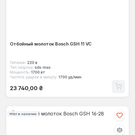
Отбойный молоток Bosch GSH 11 VC
Питание:
220 в
Тип патрона:
sds-max
Мощность:
1700 вт
Частота ударов в минуту:
1700 уд/мин
Обычная цена:
23 740,00 ₴
Нет в наличии