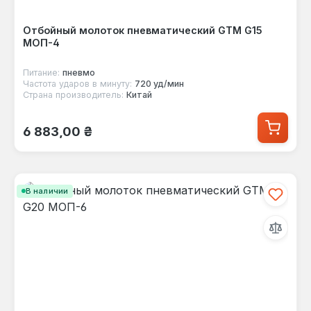
Отбойный молоток пневматический GTM G15
МОП-4
Питание:
пневмо
Частота ударов в минуту:
720 уд/мин
Страна производитель:
Китай
Обычная цена:
6 883,00 ₴
В наличии