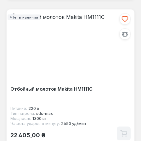
Нет в наличии
Отбойный молоток Makita HM1111C
Питание:
220 в
Тип патрона:
sds-max
Мощность:
1300 вт
Частота ударов в минуту:
2650 уд/мин
Обычная цена:
22 405,00 ₴