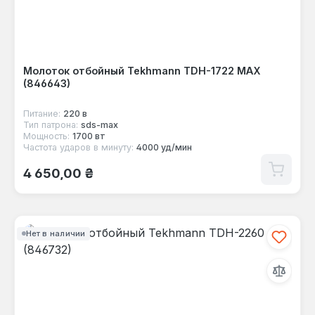
Молоток отбойный Tekhmann TDH-1722 MAX
(846643)
Питание:
220 в
Тип патрона:
sds-max
Мощность:
1700 вт
Частота ударов в минуту:
4000 уд/мин
Обычная цена:
4 650,00 ₴
Нет в наличии