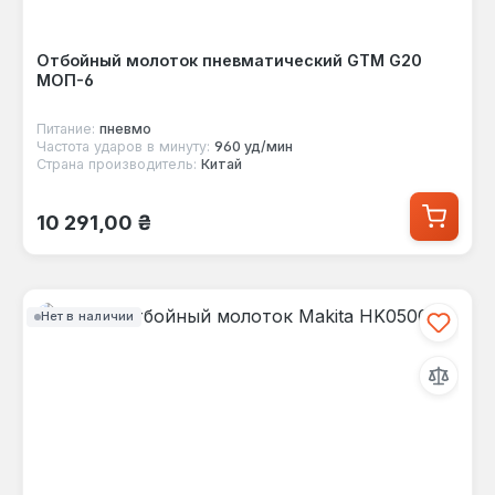
Отбойный молоток пневматический GTM G20
МОП-6
Питание:
пневмо
Частота ударов в минуту:
960 уд/мин
Страна производитель:
Китай
Обычная цена:
10 291,00 ₴
Нет в наличии