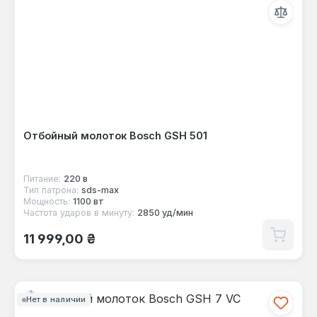
Отбойный молоток Bosch GSH 501
Питание:
220 в
Тип патрона:
sds-max
Мощность:
1100 вт
Частота ударов в минуту:
2850 уд/мин
Обычная цена:
11 999,00 ₴
Нет в наличии