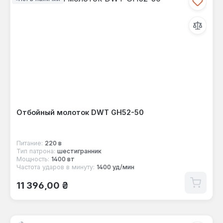
Отбойный молоток DWT GH52-50
Питание:
220 в
Тип патрона:
шестигранник
Мощность:
1400 вт
Частота ударов в минуту:
1400 уд/мин
Обычная цена:
11 396,00 ₴