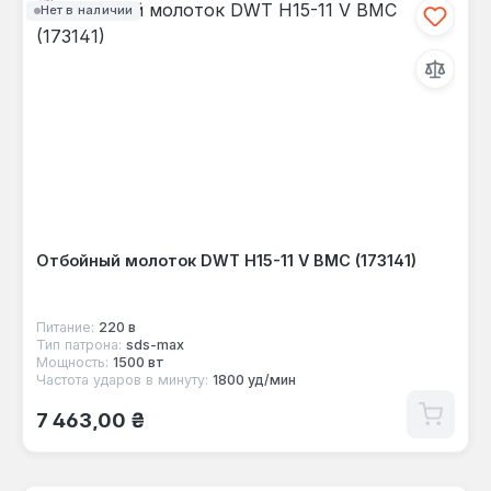
Нет в наличии
Отбойный молоток DWT H15-11 V BMC (173141)
Питание:
220 в
Тип патрона:
sds-max
Мощность:
1500 вт
Частота ударов в минуту:
1800 уд/мин
Обычная цена:
7 463,00 ₴