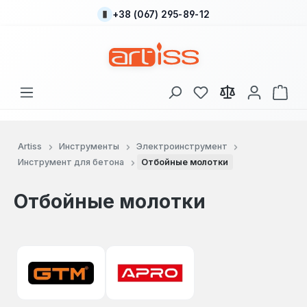
+38 (067) 295-89-12
Перейти к основному содержанию
У вас есть товары
В к
Artiss
Инструменты
Электроинструмент
Инструмент для бетона
Отбойные молотки
Отбойные молотки