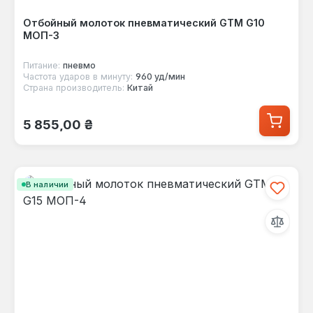
Отбойный молоток пневматический GTM G10
МОП-3
Питание:
пневмо
Частота ударов в минуту:
960 уд/мин
Страна производитель:
Китай
Обычная цена:
5 855,00 ₴
В наличии