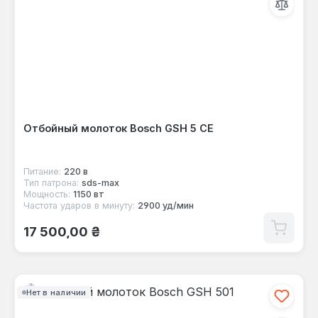
Отбойный молоток Bosch GSH 5 CE
Питание:
220 в
Тип патрона:
sds-max
Мощность:
1150 вт
Частота ударов в минуту:
2900 уд/мин
Обычная цена:
17 500,00 ₴
Нет в наличии