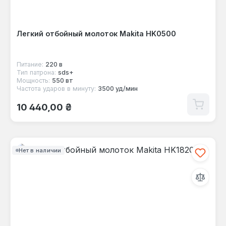
Легкий отбойный молоток Makita HK0500
Питание:
220 в
Тип патрона:
sds+
Мощность:
550 вт
Частота ударов в минуту:
3500 уд/мин
Обычная цена:
10 440,00 ₴
Нет в наличии