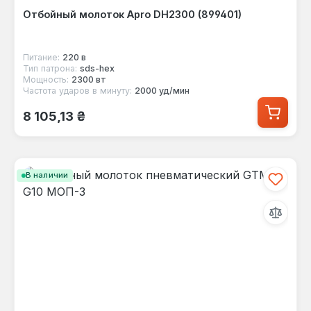
Отбойный молоток Apro DH2300 (899401)
Питание:
220 в
Тип патрона:
sds-hex
Мощность:
2300 вт
Частота ударов в минуту:
2000 уд/мин
Обычная цена:
8 105,13 ₴
В наличии