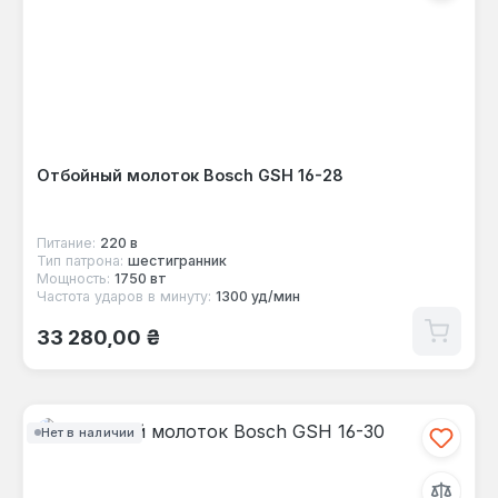
Отбойный молоток Bosch GSH 16-28
Питание:
220 в
Тип патрона:
шестигранник
Мощность:
1750 вт
Частота ударов в минуту:
1300 уд/мин
Обычная цена:
33 280,00 ₴
Нет в наличии