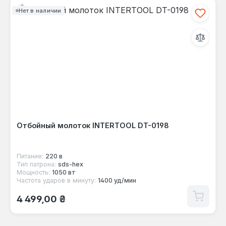
Нет в наличии
Отбойный молоток INTERTOOL DT-0198
Питание:
220 в
Тип патрона:
sds-hex
Мощность:
1050 вт
Частота ударов в минуту:
1400 уд/мин
Обычная цена:
4 499,00 ₴