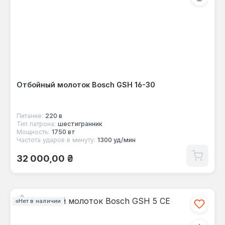
Отбойный молоток Bosch GSH 16-30
Питание:
220 в
Тип патрона:
шестигранник
Мощность:
1750 вт
Частота ударов в минуту:
1300 уд/мин
Обычная цена:
32 000,00 ₴
Нет в наличии