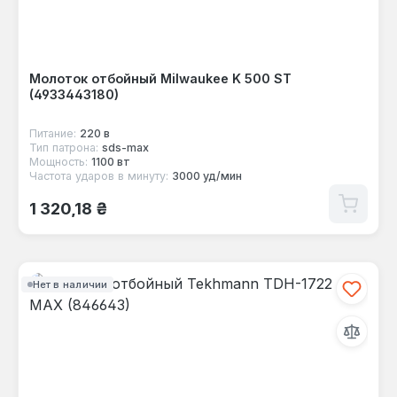
Молоток отбойный Milwaukee K 500 ST
(4933443180)
Питание:
220 в
Тип патрона:
sds-max
Мощность:
1100 вт
Частота ударов в минуту:
3000 уд/мин
Обычная цена:
1 320,18 ₴
Нет в наличии