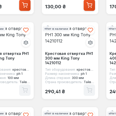
 цена:
Обычная цена:
Об
₴
130,00 ₴
17
чии
Нет в наличии
Нет
я отвертка PH1
Крестовая отвертка PH1
Кре
ng Tony
300 мм King Tony
400
14210112
142
ования:
крестовая отвертка
Тип оборудования:
крестовая отвертка
Тип
онечника:
ph 1
Размер наконечника:
ph 1
Раз
жня:
100 мм
Длина стержня:
300 мм
Дли
изводитель:
Тайвань
Страна производитель:
Тайвань
Стр
 цена:
Обычная цена:
Об
290,41 ₴
24
чии
Нет в наличии
Нет