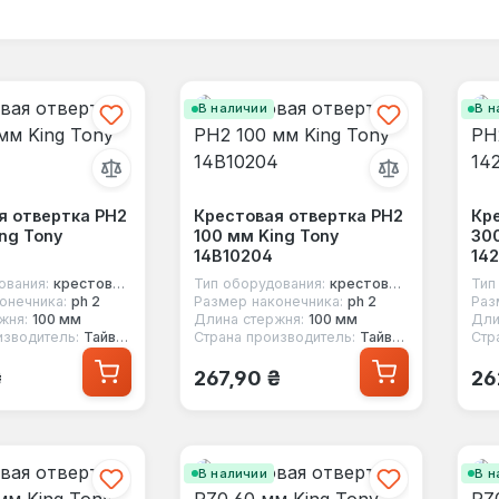
В наличии
В н
я отвертка PH2
Крестовая отвертка PH2
Кр
ng Tony
100 мм King Tony
300
14B10204
142
ования:
крестовая отвертка
Тип оборудования:
крестовая отвертка
Тип
онечника:
ph 2
Размер наконечника:
ph 2
Раз
жня:
100 мм
Длина стержня:
100 мм
Дли
изводитель:
Тайвань
Страна производитель:
Тайвань
Стр
 цена:
Обычная цена:
Об
₴
267,90 ₴
26
В наличии
В н