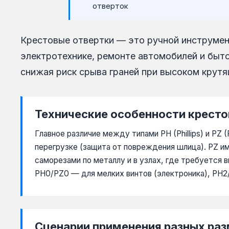
отверток
Крестовые отвертки — это ручной инструмент
электротехнике, ремонте автомобилей и быто
снижая риск срыва граней при высоком крут
Технические особенности кресто
Главное различие между типами PH (Phillips) и PZ
перегрузке (защита от повреждения шлица). PZ и
саморезами по металлу и в узлах, где требуется
PH0/PZ0 — для мелких винтов (электроника), PH2
Сценарии применения разных ра