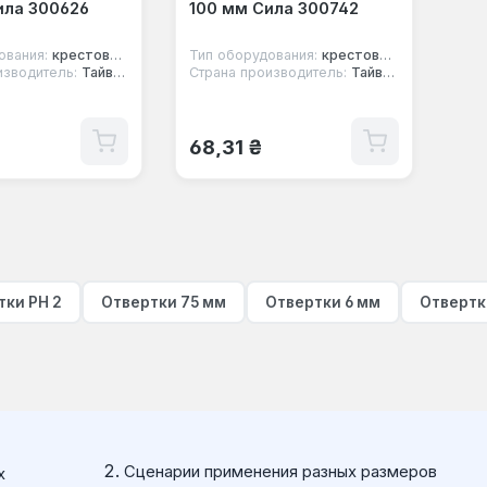
ила 300626
100 мм Сила 300742
ования:
крестовая отвертка
Тип оборудования:
крестовая отвертка
изводитель:
Тайвань
Страна производитель:
Тайвань
 цена:
Обычная цена:
68,31 ₴
тки PH 2
Отвертки 75 мм
Отвертки 6 мм
Отвертк
Сценарии применения разных размеров
х