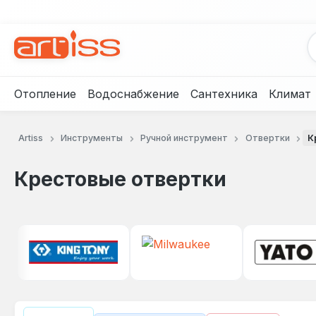
рейти к основному содержанию
Перейти к поиску
Перейти к основной навигации
Отопление
Водоснабжение
Сантехника
Климат
Artiss
Инструменты
Ручной инструмент
Отвертки
К
Крестовые отвертки