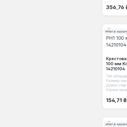
Обычная
356,76 
Нет в нали
Крестова
100 мм Ki
14210104
Тип оборуд
Размер нак
Длина стер
Страна про
Обычная
154,71 ₴
Нет в нали