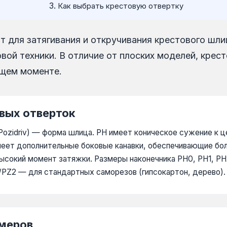
Как выбрать крестовую отвертку
 для затягивания и откручивания крестового шлиц
вой техники. В отличие от плоских моделей, крес
ящем моменте.
вых отверток
 (Pozidriv) — форма шлица. PH имеет коническое сужение к 
меет дополнительные боковые канавки, обеспечивающие бол
 высокий момент затяжки. Размеры наконечника PH0, PH1, P
/PZ2 — для стандартных саморезов (гипсокартон, дерево).
змеров