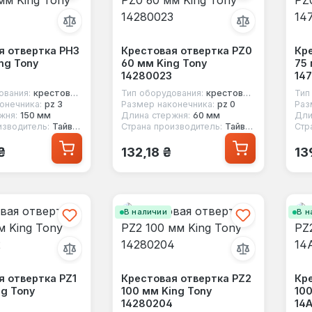
я отвертка PH3
Крестовая отвертка PZ0
Кр
ng Tony
60 мм King Tony
75 
14280023
14
ования:
крестовая отвертка
Тип оборудования:
крестовая отвертка
Тип
онечника:
pz 3
Размер наконечника:
pz 0
Раз
жня:
150 мм
Длина стержня:
60 мм
Дли
изводитель:
Тайвань
Страна производитель:
Тайвань
Стр
 цена:
Обычная цена:
Об
₴
132,18 ₴
13
В наличии
В н
я отвертка PZ1
Крестовая отвертка PZ2
Кре
ng Tony
100 мм King Tony
100
14280204
14