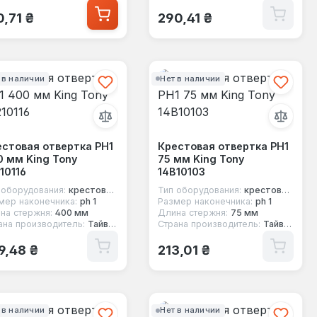
ычная цена:
Обычная цена:
0,71 ₴
290,41 ₴
 в наличии
Нет в наличии
стовая отвертка PH1
Крестовая отвертка PH1
 мм King Tony
75 мм King Tony
10116
14B10103
 оборудования:
крестовая отвертка
Тип оборудования:
крестовая отвертка
мер наконечника:
ph 1
Размер наконечника:
ph 1
на стержня:
400 мм
Длина стержня:
75 мм
ана производитель:
Тайвань
Страна производитель:
Тайвань
ычная цена:
Обычная цена:
9,48 ₴
213,01 ₴
 в наличии
Нет в наличии