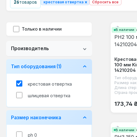
×
26
товаров
крестовая отвертка
Сбросить все
Только в наличии
В наличии
Производитель
Крестова
100 мм Ki
Тип оборудования
(1)
14210204
Тип оборуд
Размер нак
крестовая отвертка
Длина стер
Страна про
шлицевая отвертка
Обычная
173,74 
Размер наконечника
В наличии
ph 0