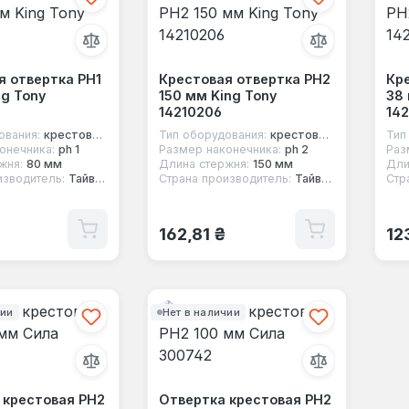
я отвертка PH1
Крестовая отвертка PH2
Кр
ng Tony
150 мм King Tony
38 
14210206
142
ования:
крестовая отвертка
Тип оборудования:
крестовая отвертка
Тип
онечника:
ph 1
Размер наконечника:
ph 2
Раз
жня:
80 мм
Длина стержня:
150 мм
Дли
изводитель:
Тайвань
Страна производитель:
Тайвань
Стр
 цена:
Обычная цена:
Об
162,81 ₴
12
чии
Нет в наличии
 крестовая PH2
Отвертка крестовая PH2