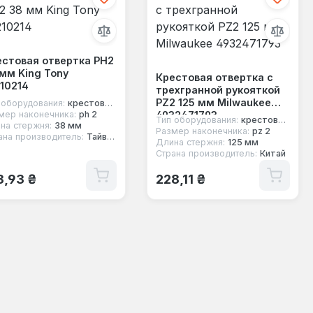
естовая отвертка PH2
мм King Tony
Крестовая отвертка с
10214
трехгранной рукояткой
PZ2 125 мм Milwaukee
 оборудования:
крестовая отвертка
4932471793
мер наконечника:
ph 2
Тип оборудования:
крестовая отвертка
на стержня:
38 мм
Размер наконечника:
pz 2
ана производитель:
Тайвань
Длина стержня:
125 мм
Страна производитель:
Китай
ычная цена:
Обычная цена:
3,93 ₴
228,11 ₴