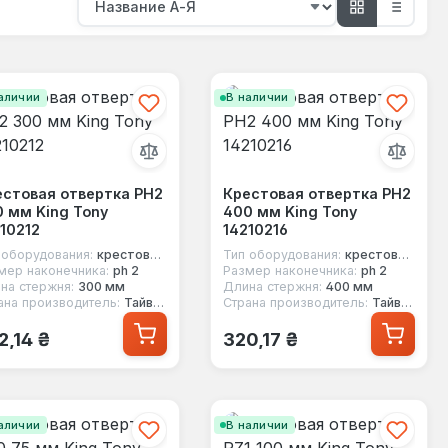
аличии
В наличии
естовая отвертка PH2
Крестовая отвертка PH2
 мм King Tony
400 мм King Tony
10212
14210216
 оборудования:
крестовая отвертка
Тип оборудования:
крестовая отвертка
мер наконечника:
ph 2
Размер наконечника:
ph 2
на стержня:
300 мм
Длина стержня:
400 мм
ана производитель:
Тайвань
Страна производитель:
Тайвань
ычная цена:
Обычная цена:
2,14 ₴
320,17 ₴
аличии
В наличии