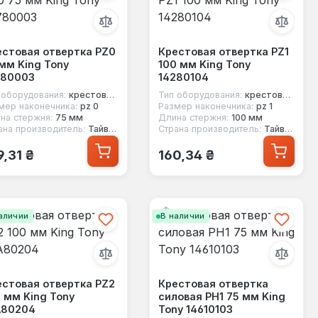
естовая отвертка PZ0
Крестовая отвертка PZ1
мм King Tony
100 мм King Tony
780003
14280104
 оборудования:
крестовая отвертка
Тип оборудования:
крестовая отвертка
мер наконечника:
pz 0
Размер наконечника:
pz 1
на стержня:
75 мм
Длина стержня:
100 мм
ана производитель:
Тайвань
Страна производитель:
Тайвань
ычная цена:
Обычная цена:
9,31 ₴
160,34 ₴
аличии
В наличии
стовая отвертка PZ2
Крестовая отвертка
 мм King Tony
силовая PH1 75 мм King
A80204
Tony 14610103