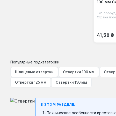
100 мм С
Тип оборуд
Страна про
Обычная
41,58 ₴
Популярные подкатегории
Шлицевые отвертки
Отвертки 100 мм
Отвер
Отвертки 125 мм
Отвертки 150 мм
В ЭТОМ РАЗДЕЛЕ:
Технические особенности крестовы