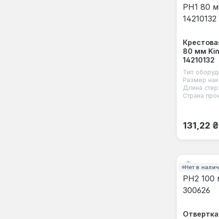
Крестова
80 мм Ki
14210132
Тип оборуд
Размер нак
Длина стер
Страна про
Обычная
131,22 ₴
Нет в нали
Отвертка