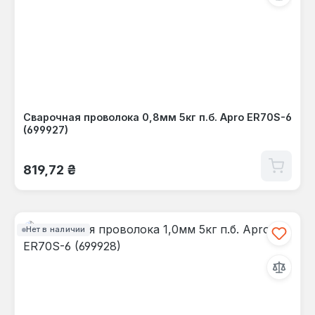
Сварочная проволока 0,8мм 5кг п.б. Apro ER70S-6
(699927)
Обычная цена:
819,72 ₴
Нет в наличии