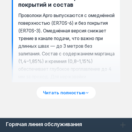
покрытий и состав
Проволоки Apro выпускаются с омеднённой
поверхностью (ER70S-6) и без покрытия
(ER70S-3). Омеднённая версия снижает
трение в канале подачи, что важно при
длинных швах — до 3 метров без
залипания. Состав с содержанием марганца
(1,4–1,85%) и кремния (0,8–1,15%)
обеспечивает глубокое проплавление до 4
мм за проход. Для нержавейки
используется легированная проволока
ER308L с содержанием хрома 19,5–21,5% и
Читать полностью
никеля 9–11% — это даёт коррозионную
стойкость шва в агрессивных средах.
Горячая линия обслуживания