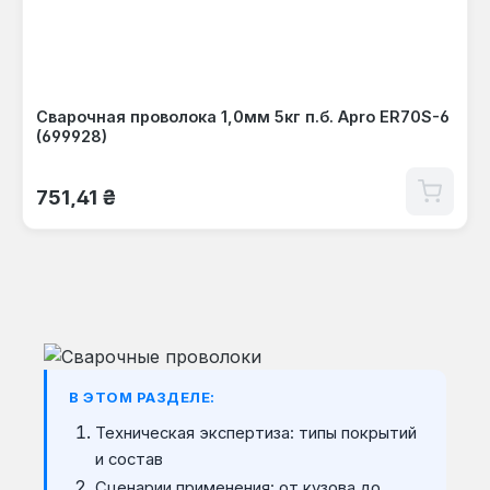
Сварочная проволока 1,0мм 5кг п.б. Apro ER70S-6
(699928)
Обычная цена:
751,41 ₴
В ЭТОМ РАЗДЕЛЕ:
Техническая экспертиза: типы покрытий
и состав
Сценарии применения: от кузова до