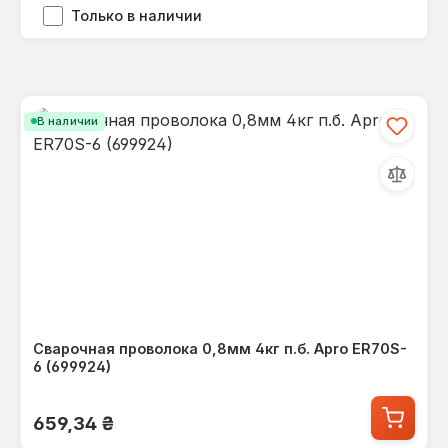
Только в наличии
В наличии
Сварочная проволока 0,8мм 4кг п.б. Apro ER70S-
6 (699924)
Обычная цена:
659,34 ₴