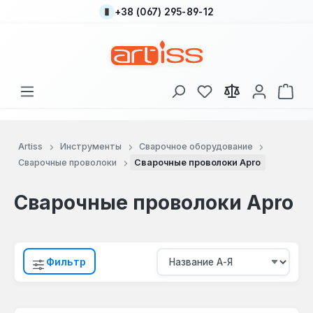
+38 (067) 295-89-12
Перейти к основному содержанию
У вас есть товары
В к
Artiss
Инструменты
Сварочное оборудование
Сварочные проволоки
Сварочные проволоки Apro
Сварочные проволоки Apro
Фильтр