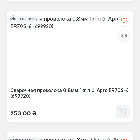
Нет в наличии
Сварочная проволока 0,8мм 1кг п.б. Apro ER70S-6
(699920)
Обычная цена:
253,00 ₴
Нет в наличии