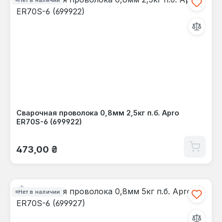
Сварочная проволока 0,8мм 2,5кг п.б. Apro
ER70S-6 (699922)
Обычная цена:
473,00 ₴
Нет в наличии