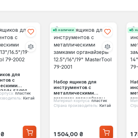
В наличии
В н
иков для
нтов с
Набор ящиков для
На
ческими
инструментов с
ин
3"/16.5"/19"
металлическими
ме
орпуса:
пластик
l 79-2002
замками органайзеры
за
изводитель:
Китай
Материал корпуса:
пластик
Мат
12.5"/16"/19" MasterTool
14"
Страна производитель:
Китай
Стр
79-2001
79
 цена:
Обычная цена:
Об
 ₴
1 504,00 ₴
1 