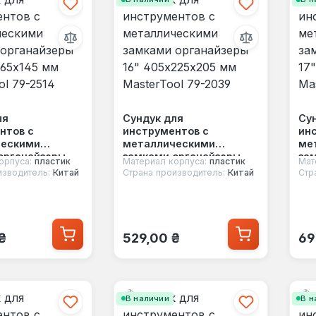
ля
Сундук для
Су
нтов с
инструментов с
ин
ческими
металлическими
ме
органайзеры
замками органайзеры
за
орпуса:
пластик
Материал корпуса:
пластик
Мат
65х145 мм
16" 405х225х205 мм
17"
изводитель:
Китай
Страна производитель:
Китай
Стр
l 79-2514
MasterTool 79-2039
Mas
 цена:
Обычная цена:
Об
₴
529,00 ₴
69
В наличии
В н