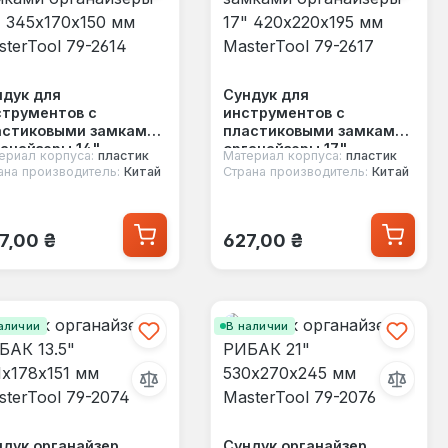
ндук для
Сундук для
струментов с
инструментов с
астиковыми замками
пластиковыми замками
анайзеры 14"
органайзеры 17"
ериал корпуса:
пластик
Материал корпуса:
пластик
5х170х150 мм
420х220х195 мм
ана производитель:
Китай
Страна производитель:
Китай
terTool 79-2614
MasterTool 79-2617
ычная цена:
Обычная цена:
7,00 ₴
627,00 ₴
аличии
В наличии
дук органайзер
Сундук органайзер