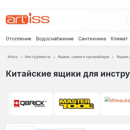
рейти к основному содержанию
Перейти к поиску
Перейти к основной навигации
Отопление
Водоснабжение
Сантехника
Климат
Artiss
Инструменты
Ящики, сумки и органайзеры
Ящики 
Китайские ящики для инстр