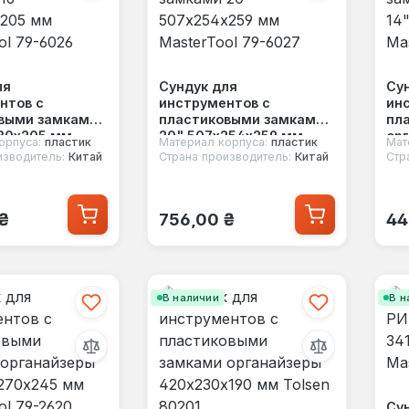
ля
Сундук для
Су
нтов с
инструментов с
ин
выми замками
пластиковыми замками
пл
230х205 мм
20" 507х254х259 мм
орг
орпуса:
пластик
Материал корпуса:
пластик
Мат
l 79-6026
MasterTool 79-6027
34
изводитель:
Китай
Страна производитель:
Китай
Стр
Mas
 цена:
Обычная цена:
Об
 ₴
756,00 ₴
44
В наличии
В н
Сун