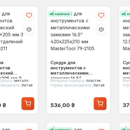
В наличии
В н
ля
Сундук для
Су
нтов
инструментов с
ин
еский
металлическими
ме
205 мм 3
замками 16.5"
за
орпуса:
металл
Материал корпуса:
пластик
Мат
отделений
420х225х210 мм
12.
изводитель:
Китай
Страна производитель:
Китай
Стр
211
MasterTool 79-2105
Mas
 цена:
Обычная цена:
Об
0 ₴
536,00 ₴
37
В наличии
В н