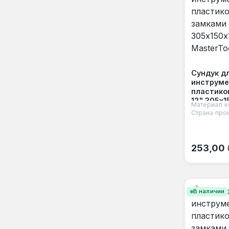
Сундук д
инструме
пластико
12" 305х
Материал к
MasterToo
Страна про
Обычная
253,00 
В наличии