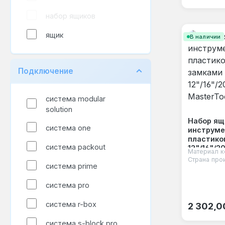
набор ящиков
ящик
В наличии
Подключение
система modular
solution
Набор ящ
система one
инструме
пластико
система packout
12"/16"/2
Материал к
MasterToo
Страна про
система prime
система pro
Обычная
система r-box
2 302,0
система s-block pro