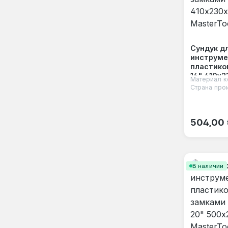
Сундук д
инструме
пластико
16" 410х
Материал к
MasterToo
Страна про
Обычная
504,00
В наличии