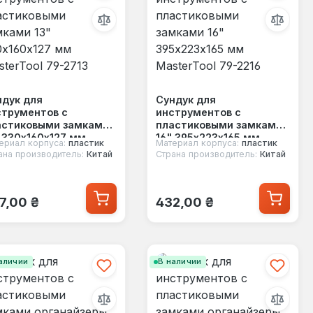
ндук для
Сундук для
струментов с
инструментов с
астиковыми замками
пластиковыми замками
 330х160х127 мм
16" 395х223х165 мм
ериал корпуса:
пластик
Материал корпуса:
пластик
terTool 79-2713
MasterTool 79-2216
ана производитель:
Китай
Страна производитель:
Китай
ычная цена:
Обычная цена:
7,00 ₴
432,00 ₴
аличии
В наличии