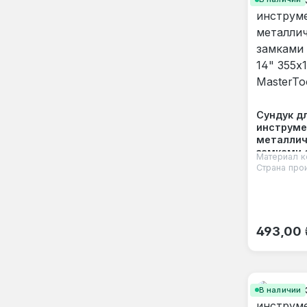
Сундук д
инструме
металли
замками 
Материал к
14" 355х1
Страна про
MasterToo
Обычная
493,00 
В наличии