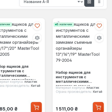
аличии
В наличии
бор ящиков для
струментов с
Набор ящиков для
таллическими
инструментов с
мками органайзеры
металлическими
ериал корпуса:
пластик
/17"/20" MasterTool
замками съемные
ана производитель:
Китай
Материал корпуса:
пластик
-2005
органайзеры 13"/16"/19"
Страна производитель:
Китай
MasterTool 79-2004
ычная цена:
Обычная цена:
785,00 ₴
1 511,00 ₴