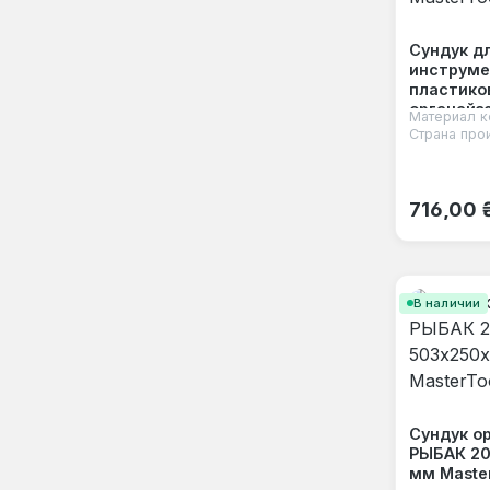
Сундук д
инструме
пластико
органайз
Материал к
500х270х
Страна про
MasterToo
Обычная
716,00 
В наличии
Сундук о
РЫБАК 20
мм Maste