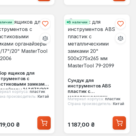
аличии
В наличии
бор ящиков для
струментов с
Сундук для
астиковыми замками
инструментов ABS
анайзеры 14"/17"/20"
пластик с
ериал корпуса:
пластик
terTool 79-2006
металлическими
ана производитель:
Китай
Материал корпуса:
пластик
замками 20"
Страна производитель:
Китай
500х275х265 мм
MasterTool 79-2099
ычная цена:
Обычная цена:
619,00 ₴
1 187,00 ₴