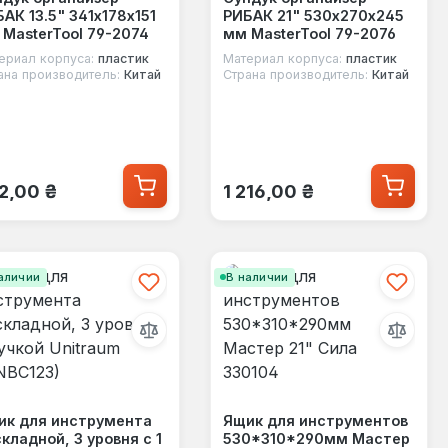
АК 13.5" 341х178х151
РИБАК 21" 530х270х245
MasterTool 79-2074
мм MasterTool 79-2076
ериал корпуса:
пластик
Материал корпуса:
пластик
ана производитель:
Китай
Страна производитель:
Китай
ычная цена:
Обычная цена:
2,00 ₴
1 216,00 ₴
аличии
В наличии
ик для инструмента
Ящик для инструментов
кладной, 3 уровня с 1
530*310*290мм Мастер