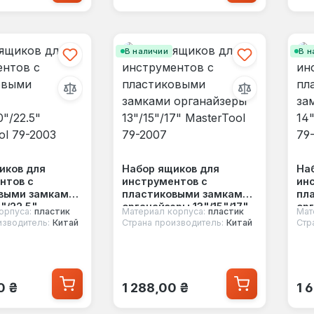
В наличии
В н
иков для
Набор ящиков для
На
нтов с
инструментов с
ин
выми замками
пластиковыми замками
пл
0"/22.5"
органайзеры 13"/15"/17"
орг
орпуса:
пластик
Материал корпуса:
пластик
Мат
l 79-2003
MasterTool 79-2007
Mas
изводитель:
Китай
Страна производитель:
Китай
Стр
 цена:
Обычная цена:
Об
0 ₴
1 288,00 ₴
1 