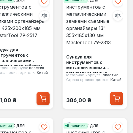
ндук для
струментов с
Сундук для
таллическими
инструментов с
мками органайзеры
металлическими
ериал корпуса:
пластик
 425х200х185 мм
замками съемные
ана производитель:
Китай
Материал корпуса:
пластик
terTool 79-2517
органайзеры 13"
Страна производитель:
Китай
355х185х130 мм
MasterTool 79-2313
ычная цена:
Обычная цена:
1,00 ₴
386,00 ₴
аличии
В наличии