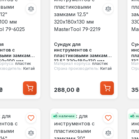
ля
Сундук для
Су
нтов с
инструментов с
ин
выми замками
пластиковыми замками
пл
150х100 мм
12.5" 320х180х130 мм
13"
орпуса:
пластик
Материал корпуса:
пластик
Мат
l 79-6025
MasterTool 79-2219
Mas
изводитель:
Китай
Страна производитель:
Китай
Стр
 цена:
Обычная цена:
Об
₴
288,00 ₴
35
В наличии
В н