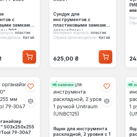
РИБ
мм 
ля
Сундук для
Мат
нтов с
инструментов с
Стр
выми замками
пластиковыми замками
еры 20"
органайзеры
орпуса:
пластик
Материал корпуса:
пластик
245 мм
420х230х190 мм Tolsen
изводитель:
Китай
Страна производитель:
Китай
l 79-2620
80201
 цена:
Обычная цена:
Об
₴
625,00 ₴
24
В наличии
В н
рганайзер
" 503х250х255
Ящик для инструмента
Ящ
rTool 79-3047
раскладной, 2 уровня с 1
рас