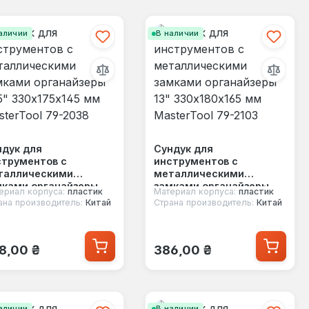
аличии
В наличии
ндук для
Сундук для
струментов с
инструментов с
таллическими
металлическими
мками органайзеры
замками органайзеры
ериал корпуса:
пластик
Материал корпуса:
пластик
5" 330х175х145 мм
13" 330х180х165 мм
ана производитель:
Китай
Страна производитель:
Китай
terTool 79-2038
MasterTool 79-2103
ычная цена:
Обычная цена:
8,00 ₴
386,00 ₴
аличии
В наличии