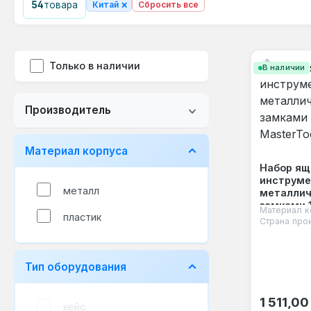
×
54
товара
Китай
Сбросить все
Только в наличии
В наличии
Производитель
Материал корпуса
Набор ящ
инструме
металл
металли
замками 1
Материал к
пластик
MasterToo
Страна про
Тип оборудования
Обычная
1 511,00
кейс