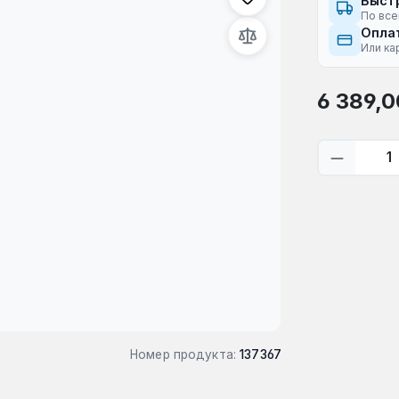
Быст
По все
Оплат
Или ка
Обычная це
6 389,0
Количес
Номер продукта:
137367