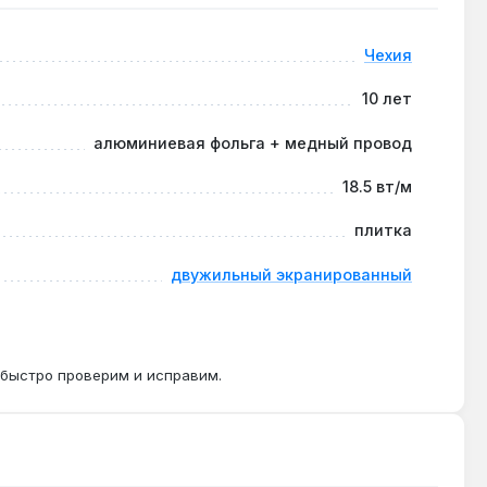
Чехия
шей линейной мощностью и
10 лет
алюминиевая фольга + медный провод
18.5 вт/м
ребует реле промежуточного включения.
плитка
двужильный экранированный
 быстро проверим и исправим.