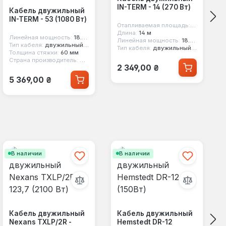
IN-TERM - 14 (270 Вт)
Кабель двужильный
IN-TERM - 53 (1080 Вт)
Отапливаемая площадь:
1.8 кв. м
Длина:
14 м
Линейная мощность:
18.5 вт/м
Линейная мощность:
18.5 вт/м
Тип кабеля:
двужильный экранированный
Тип кабеля:
двужильный экранированный
Толщина стяжки:
60 мм
Страна производитель:
Чехия
Обычная цена:
2 349,00 ₴
Обычная цена:
5 369,00 ₴
В наличии
В наличии
Кабель двужильный
Кабель двужильный
Nexans TXLP/2R -
Hemstedt DR-12