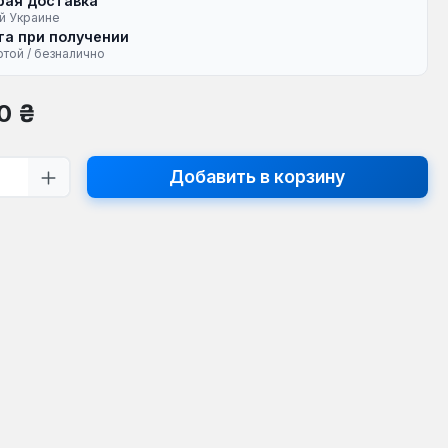
рая доставка
й Украине
а при получении
ртой / безналично
на:
0 ₴
тво продукта: введите желаемое кол
Добавить в корзину