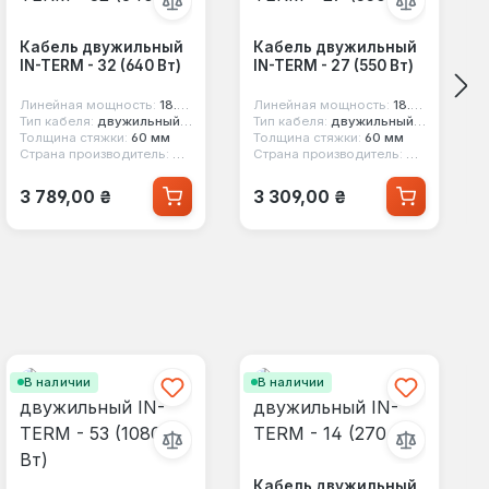
Кабель двужильный
Кабель двужильный
IN-TERM - 32 (640 Вт)
IN-TERM - 27 (550 Вт)
Линейная мощность:
18.5 вт/м
Линейная мощность:
18.5 вт/м
Тип кабеля:
двужильный экранированный
Тип кабеля:
двужильный экранированный
Толщина стяжки:
60 мм
Толщина стяжки:
60 мм
Страна производитель:
Чехия
Страна производитель:
Чехия
Обычная цена:
Обычная цена:
3 789,00 ₴
3 309,00 ₴
В наличии
В наличии
Кабель двужильный