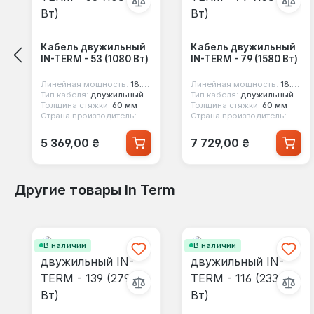
Кабель двужильный
Кабель двужильный
IN-TERM - 53 (1080 Вт)
IN-TERM - 79 (1580 Вт)
Линейная мощность:
18.5 вт/м
Линейная мощность:
18.5 вт/м
Тип кабеля:
двужильный экранированный
Тип кабеля:
двужильный экранированный
Толщина стяжки:
60 мм
Толщина стяжки:
60 мм
Страна производитель:
Чехия
Страна производитель:
Чехия
Обычная цена:
Обычная цена:
5 369,00 ₴
7 729,00 ₴
Другие товары In Term
Пропустить галерею продуктов
В наличии
В наличии