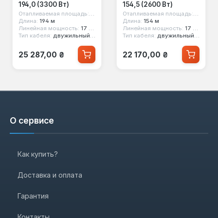
194,0 (3300 Вт)
154,5 (2600 Вт)
Отапливаемая площадь:
22 кв.м
Отапливаемая площадь:
17.6 кв.
Длина:
194 м
Длина:
154 м
Линейная мощность:
17 вт/м
Линейная мощность:
17 вт/м
Тип кабеля:
двужильный экранированный
Тип кабеля:
двужильный экранированный
Обычная цена:
Обычная цена:
25 287,00 ₴
22 170,00 ₴
О сервисе
Как купить?
Доставка и оплата
Гарантия
Контакты