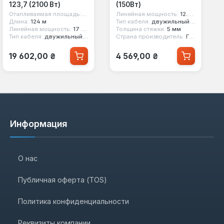
123,7 (2100 Вт)
(150Вт)
м
Отапливаемая площадь:
14 кв.м
Линейная мощность:
12.5 вт/м
Длина:
124 м
Тип кабеля:
двужильный экранированный
Линейная мощность:
17 вт/м
Толщина стяжки:
5 мм
Тип кабеля:
двужильный экранированный
Страна производитель:
Германия
Обычная цена:
Обычная цена:
19 602,00 ₴
4 569,00 ₴
Информация
О нас
Публичная оферта (TOS)
Политика конфиденциальности
Реквизиты компании