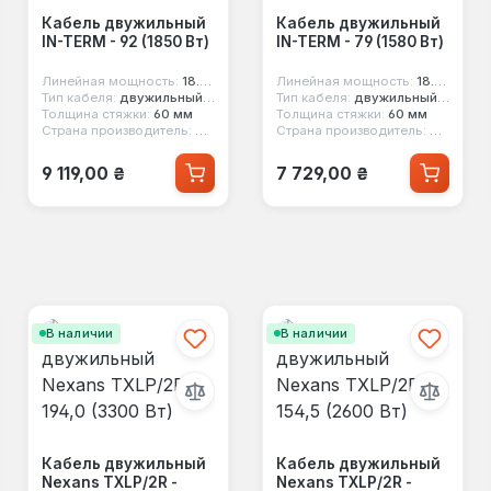
Кабель двужильный
Кабель двужильный
IN-TERM - 92 (1850 Вт)
IN-TERM - 79 (1580 Вт)
Линейная мощность:
18.5 вт/м
Линейная мощность:
18.5 вт/м
Тип кабеля:
двужильный экранированный
Тип кабеля:
двужильный экранированный
Толщина стяжки:
60 мм
Толщина стяжки:
60 мм
Страна производитель:
Чехия
Страна производитель:
Чехия
Обычная цена:
Обычная цена:
9 119,00 ₴
7 729,00 ₴
В наличии
В наличии
Кабель двужильный
Кабель двужильный
Nexans TXLP/2R -
Nexans TXLP/2R -