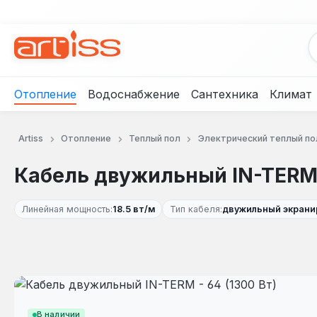
рейти к основному содержанию
Перейти к поиску
Перейти к основной навигации
Отопление
Водоснабжение
Сантехника
Климат
Artiss
Отопление
Теплый пол
Электрический теплый по
Кабель двужильный IN-TERM -
Линейная мощность:
18.5 вт/м
Тип кабеля:
двужильный экран
Пропустить галерею изображений
В наличии