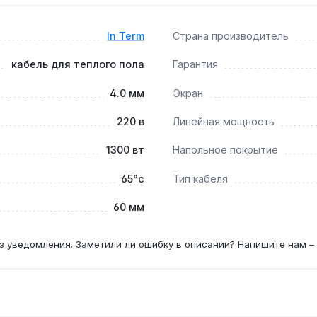
In Term
Страна производитель
цементную стяжку; для ламината требуется система с мень
кабель для теплого пола
Гарантия
4.0 мм
Экран
220 в
Линейная мощность
0 В с датчиком пола — мощность кабеля 1300 Вт (6 А) не т
1300 вт
Напольное покрытие
65°с
Тип кабеля
60 мм
з уведомления. Заметили ли ошибку в описании? Напишите нам –