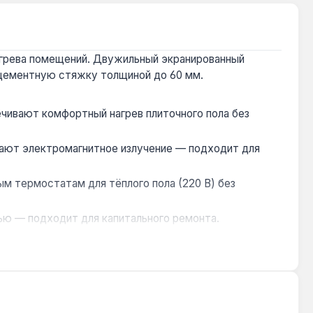
огрева помещений. Двужильный экранированный
в цементную стяжку толщиной до 60 мм.
ечивают комфортный нагрев плиточного пола без
жают электромагнитное излучение — подходит для
м термостатам для тёплого пола (220 В) без
ью — подходит для капитального ремонта.
е ресурса изоляции и нагревательной жилы.
ладка под плитку в стяжку до 60 мм — типовой
Украине.