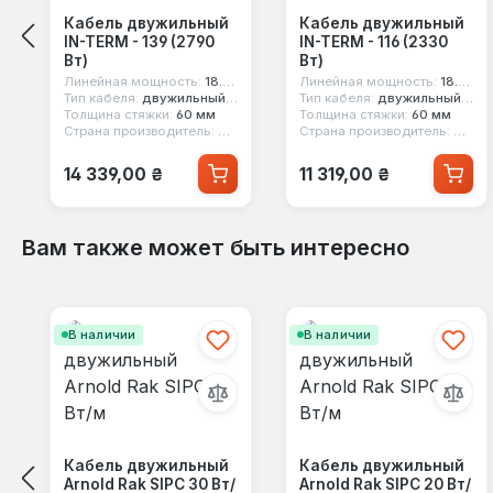
Кабель двужильный
Кабель двужильный
IN-TERM - 139 (2790
IN-TERM - 116 (2330
Вт)
Вт)
Линейная мощность:
18.5 вт/м
Линейная мощность:
18.5 вт/м
Тип кабеля:
двужильный экранированный
Тип кабеля:
двужильный экранированный
Толщина стяжки:
60 мм
Толщина стяжки:
60 мм
Страна производитель:
Чехия
Страна производитель:
Чехия
Обычная цена:
Обычная цена:
14 339,00 ₴
11 319,00 ₴
Вам также может быть интересно
Пропустить галерею продуктов
В наличии
В наличии
Кабель двужильный
Кабель двужильный
Arnold Rak SIPC 30 Вт/
Arnold Rak SIPC 20 Вт/