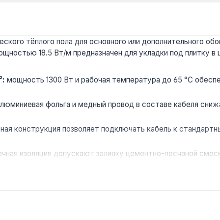
ского тёплого пола для основного или дополнительного об
ощностью 18.5 Вт/м предназначен для укладки под плитку 
²:
мощность 1300 Вт и рабочая температура до 65 °C обесп
люминиевая фольга и медный провод в составе кабеля сни
ая конструкция позволяет подключать кабель к стандартны
очная изоляция допускают заливку цементно-песчаной смес
вляет длительный срок гарантии на кабель — подтверждени
в квартирах и частных домах: ванные, коридоры, кухни. Ук
дей. Производство — Чехия. Гарантия 10 лет, доставка по 