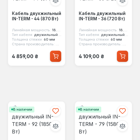
Кабель двухжильный
Кабель двужильный
IN-TERM - 44 (870 Вт)
IN-TERM - 36 (720 Вт)
Линейная мощность:
18.5 вт/м
Линейная мощность:
18.5 вт/м
Тип кабеля:
двужильный экранированный
Тип кабеля:
двужильный экранированный
Толщина стяжки:
60 мм
Толщина стяжки:
60 мм
Страна производитель:
Чехия
Страна производитель:
Чехия
Обычная цена:
Обычная цена:
4 859,00 ₴
4 109,00 ₴
В наличии
В наличии