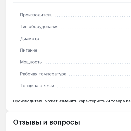
Подходит ли для укладки под ламинат?
Производитель
Нет — кабель рассчитан на монтаж под плитку в 
теплораспределительными пластинами.
Тип оборудования
Диаметр
Какой терморегулятор нужен для IN-TERM - 64?
Питание
Подойдёт любой термостат для тёплого пола на 22
Мощность
Рабочая температура
Толщина стяжки
Производитель может изменять характеристики товара бе
Отзывы и вопросы