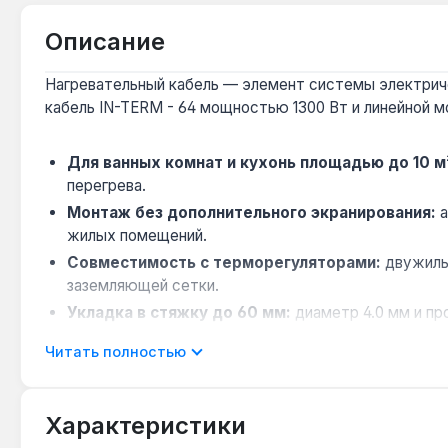
Описание
Нагревательный кабель — элемент системы электриче
кабель IN-TERM - 64 мощностью 1300 Вт и линейной м
Для ванных комнат и кухонь площадью до 10 м
перегрева.
Монтаж без дополнительного экранирования:
а
жилых помещений.
Совместимость с терморегуляторами:
двужильн
заземляющей сетки.
Укладка в стяжку до 60 мм:
диаметр 4.0 мм и пр
Гарантия 10 лет:
производитель из Чехии предоста
Читать полностью
Кабель IN-TERM - 64 применяется для обогрева полов 
сценарий для помещений с постоянным пребыванием лю
Характеристики