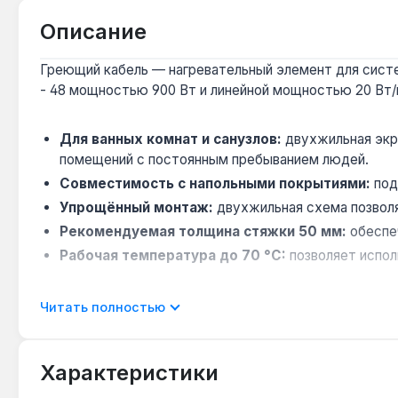
Описание
Греющий кабель — нагревательный элемент для систе
- 48 мощностью 900 Вт и линейной мощностью 20 Вт
Для ванных комнат и санузлов:
двухжильная экр
помещений с постоянным пребыванием людей.
Совместимость с напольными покрытиями:
под
Упрощённый монтаж:
двухжильная схема позволя
Рекомендуемая толщина стяжки 50 мм:
обеспеч
Рабочая температура до 70 °C:
позволяет испол
Кабель Теплолюкс 20 ТЛБЕ 2 - 48 подходит для помещ
Читать полностью
220 В. Гарантия 10 лет, доставка по Украине.
Характеристики
Подходит ли для укладки под плитку без стяжк