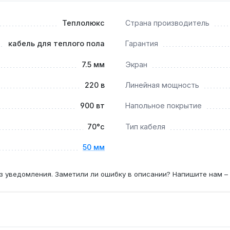
защиты и равномерного прогрева, укладка непосредственно
Теплолюкс
Страна производитель
лью?
кабель для теплого пола
Гарантия
абелей мощностью до 900 Вт и напряжением 220 В — наприм
7.5 мм
Экран
220 в
Линейная мощность
900 вт
Напольное покрытие
70°с
Тип кабеля
50 мм
з уведомления. Заметили ли ошибку в описании? Напишите нам –