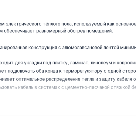
м электрического тёплого пола, используемый как основное
/м обеспечивает равномерный обогрев помещений.
анированная конструкция с алюмолавсановой лентой миними
ходит для укладки под плитку, ламинат, линолеум и ковролин
ет подключать оба конца к терморегулятору с одной сторо
ивает оптимальное распределение тепла и защиту кабеля о
ьзовать кабель в системах с цементно-песчаной стяжкой бе
ений площадью до 12 м² при шаге укладки 10 см. Рекомендо
и?