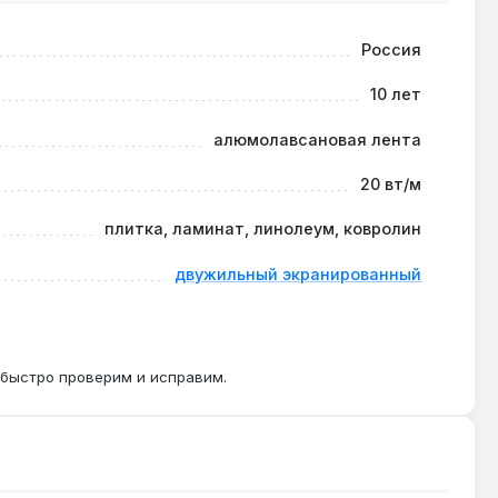
 под плитку не допускается.
Россия
10 лет
ер, Теплолюкс ТР 510 или аналоги.
алюмолавсановая лента
20 вт/м
плитка, ламинат, линолеум, ковролин
двужильный экранированный
 быстро проверим и исправим.