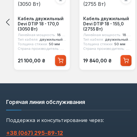
Кабель двужильный
Кабель двужильный
Devi DTIP 18 - 170,0
Devi DTIP 18 - 155,0
(3050 Вт)
(2755 Вт)
Линейная мощность:
18 вт/м
Линейная мощность:
18 вт/м
Тип кабеля:
двужильный экранированный
Тип кабеля:
двужильный экранированный
Толщина стяжки:
50 мм
Толщина стяжки:
50 мм
Страна производитель:
Дания
Страна производитель:
Дани
Обычная цена:
Обычная цена:
21 100,00 ₴
19 840,00 ₴
Горячая линия обслуживания
Поддержка и консультирование через:
+38 (067) 295‑89‑12