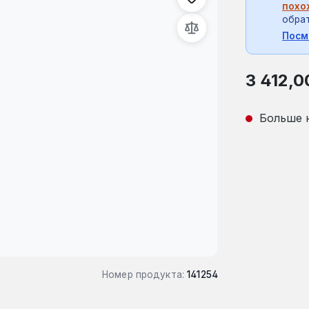
похо
обрат
Посм
Обычная це
3 412,0
Больше 
Номер продукта:
141254