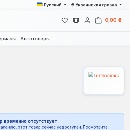
₴
Русский
Украинская гривна
У вас есть товары из спис
В к
0,00 ₴
ериалы
Автотовары
р временно отсутствует
алению, этот товар сейчас недоступен. Посмотрите