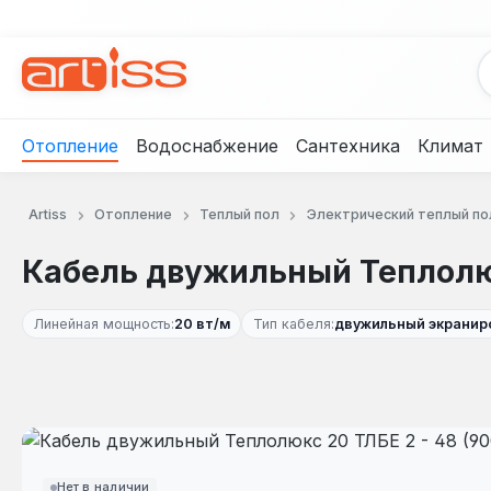
рейти к основному содержанию
Перейти к поиску
Перейти к основной навигации
Отопление
Водоснабжение
Сантехника
Климат
Artiss
Отопление
Теплый пол
Электрический теплый по
Кабель двужильный Теплолюкс
Линейная мощность:
20 вт/м
Тип кабеля:
двужильный экранир
Пропустить галерею изображений
Нет в наличии