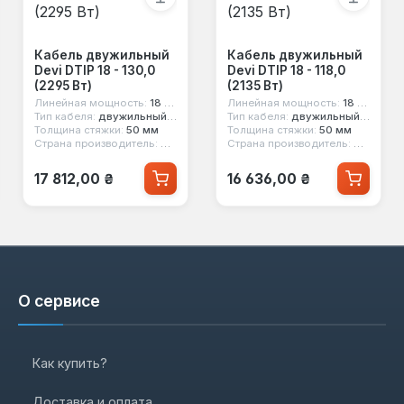
Кабель двужильный
Кабель двужильный
Devi DTIP 18 - 130,0
Devi DTIP 18 - 118,0
(2295 Вт)
(2135 Вт)
Линейная мощность:
18 вт/м
Линейная мощность:
18 вт/м
Тип кабеля:
двужильный экранированный
Тип кабеля:
двужильный экранированный
Толщина стяжки:
50 мм
Толщина стяжки:
50 мм
я
Страна производитель:
Дания
Страна производитель:
Дания
Обычная цена:
Обычная цена:
17 812,00 ₴
16 636,00 ₴
О сервисе
Как купить?
Доставка и оплата