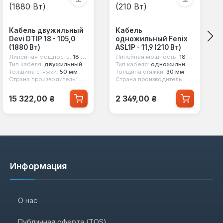
Кабель двужильный
Кабель
Devi DTIP 18 - 105,0
одножильный Fenix
(1880 Вт)
ASL1P - 11,9 (210 Вт)
Линейная мощность:
18 вт/м
Линейная мощность:
18 вт/м
Тип кабеля:
двужильный экранированный
Тип кабеля:
одножильный экранированный
Толщина стяжки:
50 мм
Толщина стяжки:
30 мм
Страна производитель:
Дания
Страна производитель:
Чехия
Обычная цена:
Обычная цена:
15 322,00 ₴
2 349,00 ₴
Информация
О нас
Публичная оферта (TOS)