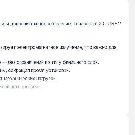
 или дополнительное отопление. Теплолюкс 20 ТЛБЕ 2
зирует электромагнитное излучение, что важно для
 — без ограничений по типу финишного слоя.
ны, сокращая время установки.
т механических нагрузок.
з риска перегрева.
ван для квартир и частных домов с напряжением сети