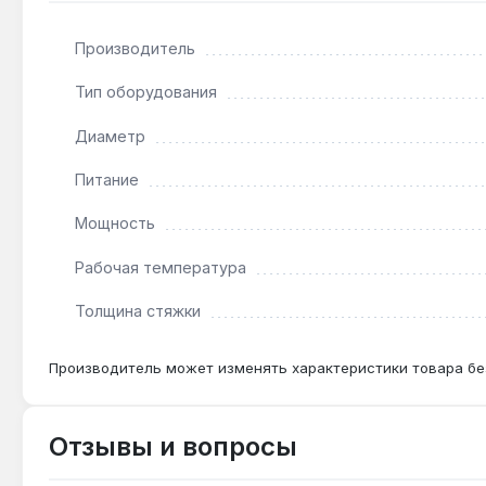
Нет — кабель требует стяжки толщиной 50 мм для 
Производитель
Какой терморегулятор совместим с этой моде
Тип оборудования
Любой терморегулятор для двухжильных греющих к
Диаметр
Питание
Мощность
Рабочая температура
Толщина стяжки
Производитель может изменять характеристики товара бе
Отзывы и вопросы