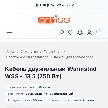
+38 (067) 295-89-12
Перейти к основному содержанию
У вас есть товары
В к
Artiss
Отопление
Теплый пол
Электрический теплый пол
Кабель для теплого пола
Кабель двужильный Warmstad
WSS - 13,5 (250 Вт)
Линейная мощность:
18 вт/м
Тип кабеля:
двужильный экранированный
Толщина стяжки:
50 мм
Страна производитель:
Россия