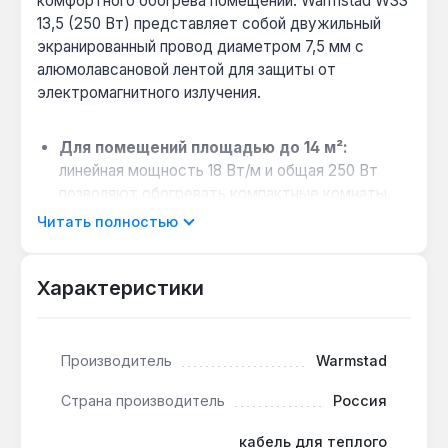
комфортного обогрева помещений. Warmstad WSS
13,5 (250 Вт) представляет собой двужильный
экранированный провод диаметром 7,5 мм с
алюмолавсановой лентой для защиты от
электромагнитного излучения.
Для помещений площадью до 14 м²:
линейная мощность 18 Вт/м и общая 250 Вт
позволяют обогревать компактные комнаты,
кухни или ванные как основной источник тепла.
Читать полностью
Совместимость с разными покрытиями:
кабель подходит для укладки под плитку,
Характеристики
ламинат, линолеум и ковролин — гибкость в
выборе финишного слоя без потери
эффективности.
Производитель
Warmstad
Монтаж в стяжку 50 мм:
рекомендованная
толщина цементной стяжки 50 мм
Страна производитель
Россия
обеспечивает равномерное распределение
тепла и защиту кабеля от механических
кабель для теплого