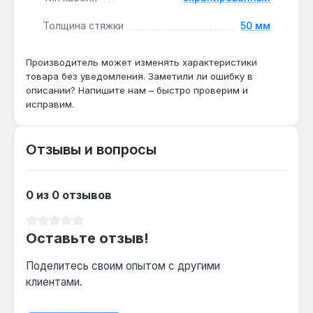
Подходит ли кабель для обогрева ванной
комнаты площадью 6 м²?
Толщина стяжки
50 мм
Да — мощности 250 Вт и линейной мощности
18 Вт/м достаточно для поддержания
Производитель может изменять характеристики
комфортной температуры в помещении до 14
товара без уведомления. Заметили ли ошибку в
описании? Напишите нам – быстро проверим и
м² при укладке в стяжку 50 мм.
исправим.
Можно ли укладывать кабель под
Отзывы и вопросы
ламинат без стяжки?
Нет — рекомендован монтаж в цементную
стяжку толщиной 50 мм, иначе нарушается
0 из 0 отзывов
теплопередача и возможен перегрев кабеля.
Средний рейтинг 0 из 5 звезд
Оставьте отзыв!
Поделитесь своим опытом с другими
клиентами.