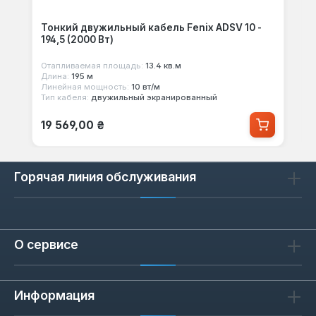
Тонкий двужильный кабель Fenix ADSV 10 -
194,5 (2000 Вт)
Отапливаемая площадь:
13.4 кв.м
Длина:
195 м
Линейная мощность:
10 вт/м
Тип кабеля:
двужильный экранированный
Обычная цена:
19 569,00 ₴
Горячая линия обслуживания
О сервисе
Информация