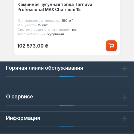
Каминная чугунная топка Tarnava
Professional MAX Charmoni 15
Отапливаемая площадь:
150 м²
Мощность:
15 квт
Система водяного отопления:
нет
Теплообменник:
чугунный
Обычная цена:
102 573,00 ₴
Горячая линия обслуживания
О сервисе
Информация