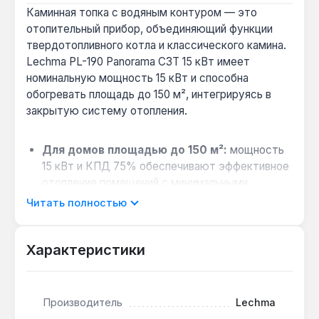
Каминная топка с водяным контуром — это
отопительный прибор, объединяющий функции
твердотопливного котла и классического камина.
Lechma PL-190 Panorama СЗТ 15 кВт имеет
номинальную мощность 15 кВт и способна
обогревать площадь до 150 м², интегрируясь в
закрытую систему отопления.
Для домов площадью до 150 м²:
мощность
15 кВт и КПД 75% обеспечивают эффективное
отопление помещений с минимальными
теплопотерями, что особенно актуально для
Читать полностью
частных домов и коттеджей.
Выбор между камином и котлом:
если
Характеристики
нужен не только источник тепла, но и эстетика
живого огня — эта модель с панорамным
стеклом, выдерживающим до 800 °C,
заменяет отдельный твердотопливный котёл.
Производитель
Lechma