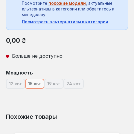
Посмотрите
похожие модели
, актуальные
альтернативы в категории или обратитесь к
менеджеру.
Посмотреть альтернативы в категории
Обычная цена:
0,00 ₴
Больше не доступно
Выберите
Мощность
12 квт
15 квт
19 квт
24 квт
(В настоящее время эта опция недоступна.)
(В настоящее время эта опция недоступна.)
(В настоящее время эта опция недосту
(В настоящее время эта опци
Похожие товары
Пропустить галерею продуктов