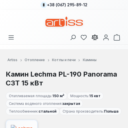
+38 (067) 295-89-12
Перейти к основному содержанию
У вас есть товары
В к
Artiss
Отопление
Котлы и печи
Камины
Камин Lechma PL-190 Panorama
СЗТ 15 кВт
Отапливаемая площадь:
150 м²
Мощность:
15 квт
Система водяного отопления:
закрытая
Теплообменник:
стальной
Страна производитель:
Польша