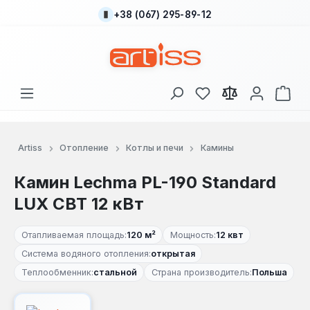
+38 (067) 295-89-12
Перейти к основному содержанию
У вас есть товары
В к
Artiss
Отопление
Котлы и печи
Камины
Камин Lechma PL-190 Standard
LUX СВТ 12 кВт
Отапливаемая площадь:
120 м²
Мощность:
12 квт
Система водяного отопления:
открытая
Теплообменник:
стальной
Страна производитель:
Польша