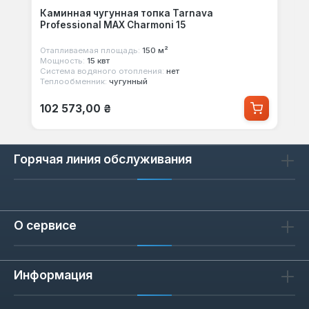
Каминная чугунная топка Tarnava
Professional MAX Charmoni 15
Отапливаемая площадь:
150 м²
Мощность:
15 квт
Система водяного отопления:
нет
Теплообменник:
чугунный
Обычная цена:
102 573,00 ₴
Горячая линия обслуживания
О сервисе
Информация