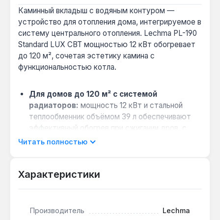
Каминный вкладыш с водяным контуром —
устройство для отопления дома, интегрируемое в
систему центрального отопления. Lechma PL-190
Standard LUX СВТ мощностью 12 кВт обогревает
до 120 м², сочетая эстетику камина с
функциональностью котла.
Для домов до 120 м² с системой
радиаторов:
мощность 12 кВт и стальной
теплообменник объёмом 39 л обеспечивают
эффективный обогрев при сжигании дров, с
возможностью подключения к открытой
Читать полностью
системе водяного отопления.
Когда выбрать вместо обычного камина:
Характеристики
если нужен не только декор, но и полноценное
отопление — вкладыш с водяным контуром
передаёт тепло от горения дров в радиаторы
по всему дому.
Производитель
Lechma