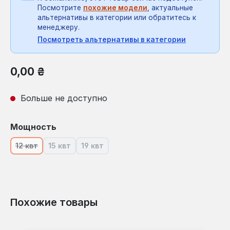
Посмотрите
похожие модели
, актуальные
альтернативы в категории или обратитесь к
менеджеру.
Посмотреть альтернативы в категории
Обычная цена:
0,00 ₴
Больше не доступно
Выберите
Мощность
12 квт
15 квт
19 квт
(В настоящее время эта опция недоступна.)
(В настоящее время эта опция недоступна.)
(В настоящее время эта опция недосту
Похожие товары
Пропустить галерею продуктов