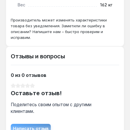
Вес
162 кг
Подходит ли для открытой системы
отопления?
Производитель может изменять характеристики
Да — характеристика «система водяного
товара без уведомления. Заметили ли ошибку в
отопления: открытая» из свойств
описании? Напишите нам – быстро проверим и
подтверждает совместимость с
исправим.
расширительным баком открытого типа.
Отзывы и вопросы
Как часто нужно чистить теплообменник?
При использовании дров с влажностью до 20
0 из 0 отзывов
% рекомендуется проверка раз в
отопительный сезон — объём 39 л и стальной
Средний рейтинг 0 из 5 звезд
корпус допускают механическую очистку.
Оставьте отзыв!
Поделитесь своим опытом с другими
клиентами.
Написать отзыв