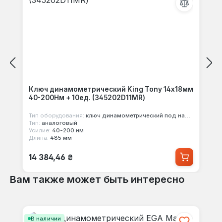
Ключ динамометрический King Tony 14х18мм
40-200Нм + 10ед. (345202D11MR)
Тип оборудования:
ключ динамометрический под насадки
Тип:
аналоговый
Усилие:
40-200 нм
Длина:
485 мм
Обычная цена:
14 384,46 ₴
Вам также может быть интересно
Пропустить галерею продуктов
В наличии