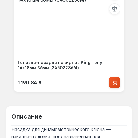
Головка-насадка накидная King Tony
14x18мм 36мм (34502236M)
Обычная цена:
1 190,84 ₴
Описание
Насадка для динамометрического ключа —
накидная головка, предназначенная для