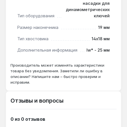
Насадка применяется при сборке двигателей,
насадки для
коробок передач и промышленного оборудования,
динамометрических
Тип оборудования
ключей
где требуется точное дозирование усилия.
Производство — Тайвань. Гарантия 1 год,
Размер наконечника
19 мм
доставка по Украине.
Тип хвостовика
14х18 мм
Дополнительная информация
lw* - 25 мм
Производитель может изменять характеристики
товара без уведомления. Заметили ли ошибку в
описании? Напишите нам – быстро проверим и
исправим.
Отзывы и вопросы
0 из 0 отзывов