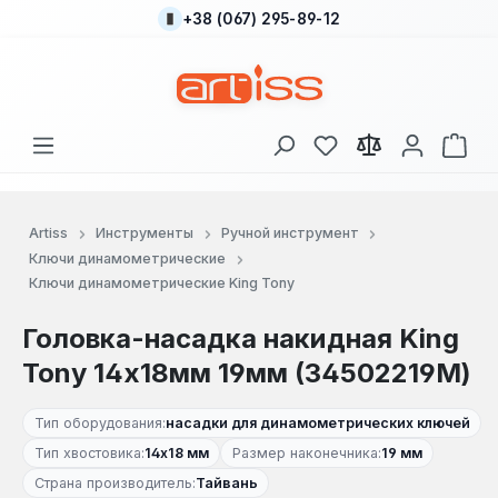
+38 (067) 295-89-12
Перейти к основному содержанию
У вас есть товары
В к
Artiss
Инструменты
Ручной инструмент
Ключи динамометрические
Ключи динамометрические King Tony
Головка-насадка накидная King
Tony 14x18мм 19мм (34502219M)
Тип оборудования:
насадки для динамометрических ключей
Тип хвостовика:
14х18 мм
Размер наконечника:
19 мм
Страна производитель:
Тайвань