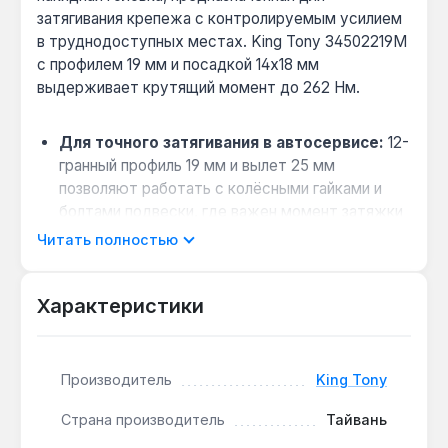
затягивания крепежа с контролируемым усилием
в труднодоступных местах. King Tony 34502219M
с профилем 19 мм и посадкой 14x18 мм
выдерживает крутящий момент до 262 Нм.
Для точного затягивания в автосервисе:
12-
гранный профиль 19 мм и вылет 25 мм
позволяют работать с колёсными гайками и
болтами подвески, где важен момент затяжки
(например, 120 Нм для ступицы).
Читать полностью
Совместимость с динамометрическими
ключами:
квадрат 14x18 мм подходит для
Характеристики
ключей King Tony серии FIT и аналогов — не
требует переходников.
Коррозионная стойкость:
хромованадиевая
Производитель
King Tony
сталь (Cr-V) с хромовым покрытием устойчива
к воздействию масел и влаги в условиях СТО.
Страна производитель
Тайвань