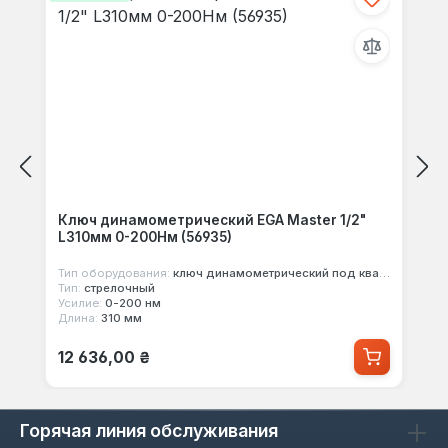
Ключ динамометрический EGA Master 1/2"
L310мм 0-200Нм (56935)
Тип оборудования:
ключ динамометрический под квадрат
Тип:
стрелочный
Усилие:
0-200 нм
Длина:
310 мм
Обычная цена:
12 636,00 ₴
Горячая линия обслуживания