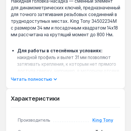
Накидная головка-насадка — сменный элемент
для динамометрических ключей, предназначенный
для точного затягивания резьбовых соединений в
труднодоступных местах. King Tony 34502234M
с размером 34 мм и посадочным квадратом 14x18
мм рассчитана на крутящий момент до 800 Нм.
Для работы в стеснённых условиях:
накидной профиль и вылет 31 мм позволяют
затягивать крепления, к которым нет прямого
доступа сверху, например, в моторном отсеке
или под кузовом.
Читать полностью
Когда выбирать вместо торцевой головки:
если крепёж расположен в углублении или под
Характеристики
углом — накидная конструкция обеспечивает
надёжное сцепление без соскальзывания.
Совместимость с динамометрическими
Производитель
King Tony
ключами:
посадочный размер 14x18 мм
подходит к большинству профессиональных