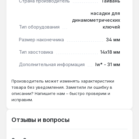
Страна производитель
Тайвань
ключей брендов King Tony, Norbar, Stahlwille и
других.
насадки для
Контроль момента затяжки до 800 Нм:
динамометрических
хромованадиевая сталь выдерживает высокие
Тип оборудования
ключей
нагрузки без деформации, что критично для
Размер наконечника
34 мм
ответственных соединений в автосервисе.
Тип хвостовика
14х18 мм
Насадка King Tony 34502234M применяется в
автомобильных сервисах, на производстве и в
Дополнительная информация
lw* - 31 мм
строительстве для монтажа и обслуживания
оборудования, где требуется точное соблюдение
Производитель может изменять характеристики
момента затяжки. Производство — Тайвань.
товара без уведомления. Заметили ли ошибку в
Гарантия 1 год, доставка по Украине.
описании? Напишите нам – быстро проверим и
исправим.
Отзывы и вопросы