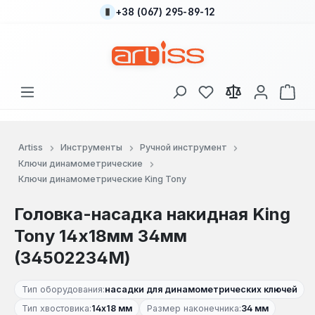
+38 (067) 295-89-12
Перейти к основному содержанию
У вас есть товары
В к
Artiss
Инструменты
Ручной инструмент
Ключи динамометрические
Ключи динамометрические King Tony
Головка-насадка накидная King
Tony 14x18мм 34мм
(34502234M)
Тип оборудования:
насадки для динамометрических ключей
Тип хвостовика:
14х18 мм
Размер наконечника:
34 мм