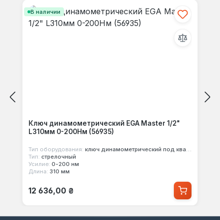
В наличии
Ключ динамометрический EGA Master 1/2"
L310мм 0-200Нм (56935)
Тип оборудования:
ключ динамометрический под квадрат
Тип:
стрелочный
Усилие:
0-200 нм
Длина:
310 мм
Обычная цена:
12 636,00 ₴