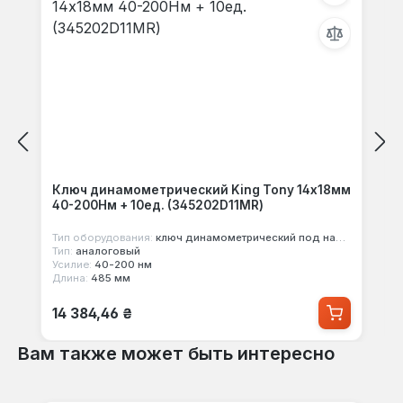
Ключ динамометрический King Tony 14х18мм
40-200Нм + 10ед. (345202D11MR)
Тип оборудования:
ключ динамометрический под насадки
Тип:
аналоговый
Усилие:
40-200 нм
Длина:
485 мм
Обычная цена:
14 384,46 ₴
Вам также может быть интересно
Пропустить галерею продуктов