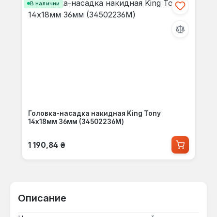
В наличии
Головка-насадка накидная King Tony
14x18мм 36мм (34502236M)
Обычная цена:
1 190,84 ₴
Описание