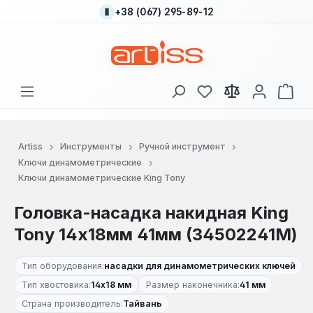
+38 (067) 295-89-12
Перейти к основному содержанию
У вас есть товары
В к
Artiss
Инструменты
Ручной инструмент
Ключи динамометрические
Ключи динамометрические King Tony
Головка-насадка накидная King
Tony 14x18мм 41мм (34502241M)
Тип оборудования:
насадки для динамометрических ключей
Тип хвостовика:
14х18 мм
Размер наконечника:
41 мм
Страна производитель:
Тайвань