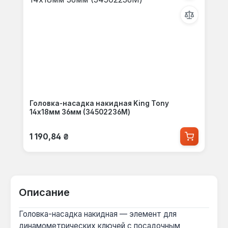
Головка-насадка накидная King Tony
14x18мм 36мм (34502236M)
Обычная цена:
1 190,84 ₴
Описание
Головка-насадка накидная — элемент для
динамометрических ключей с посадочным