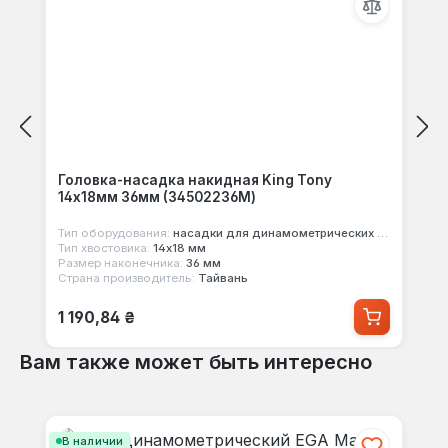
Головка-насадка накидная King Tony
14x18мм 36мм (34502236M)
Тип оборудования:
насадки для динамометрических ключей
Тип хвостовика:
14х18 мм
Размер наконечника:
36 мм
Страна производитель:
Тайвань
Обычная цена:
1 190,84 ₴
Вам также может быть интересно
Пропустить галерею продуктов
В наличии