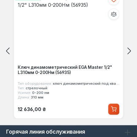
Ключ динамометрический EGA Master 1/2"
L310мм 0-200Нм (56935)
Тип оборудования:
ключ динамометрический под квадрат
Тип:
стрелочный
Усилие:
0-200 нм
Длина:
310 мм
Обычная цена:
12 636,00 ₴
Горячая линия обслуживания