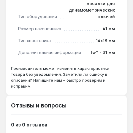
Насадка предназначена для использования в
насадки для
автосервисах, на станциях техобслуживания и
динамометрических
Тип оборудования
ключей
промышленных предприятиях. Производство —
Тайвань. Гарантия 1 год, доставка по Украине.
Размер наконечника
41 мм
Тип хвостовика
14х18 мм
Дополнительная информация
lw* - 31 мм
Производитель может изменять характеристики
товара без уведомления. Заметили ли ошибку в
описании? Напишите нам – быстро проверим и
исправим.
Отзывы и вопросы
0 из 0 отзывов