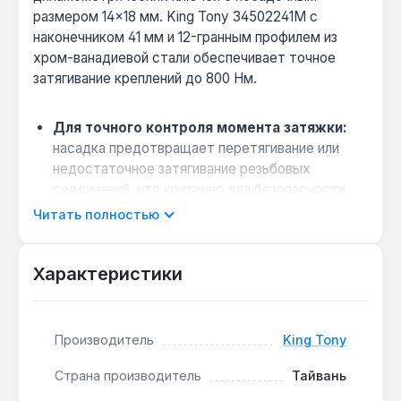
размером 14×18 мм. King Tony 34502241M с
наконечником 41 мм и 12-гранным профилем из
хром-ванадиевой стали обеспечивает точное
затягивание креплений до 800 Нм.
Для точного контроля момента затяжки:
насадка предотвращает перетягивание или
недостаточное затягивание резьбовых
соединений, что критично для безопасности
конструкций.
Читать полностью
Работа в труднодоступных местах:
вылет
31 мм и общая длина 86,6 мм обеспечивают
Характеристики
доступ к креплениям в ограниченном
пространстве.
Универсальность:
12-гранный профиль
Производитель
King Tony
подходит для различных типов гаек и болтов,
снижая риск повреждения граней.
Страна производитель
Тайвань