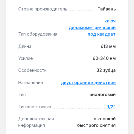
съёма насадок упрощает замену головок,
Страна производитель
Тайвань
сокращая время на операции.
Комфорт при длительном использовании:
ключ
длина 613 мм и прорезиненная рукоять
динамометрический
обеспечивают надёжный хват и эффективную
Тип оборудования
под квадрат
передачу усилия.
Длина
613 мм
Производство — Тайвань:
инструмент
изготовлен на Тайване, что гарантирует
Усилие
60-340 нм
стабильное качество сборки и материалов.
Особенности
32 зубца
Ключ применяется в автосервисах, на
Назначение
двустороннее действие
производственных предприятиях и в быту для
точной затяжки резьбовых соединений. Для
Тип
аналоговый
поддержания заявленной точности производитель
рекомендует проводить калибровку не реже
Тип хвостовика
1/2"
одного раза в 12 месяцев или после 5000 циклов
Дополнительная
с кнопкой
использования.
информация
быстрого снятия