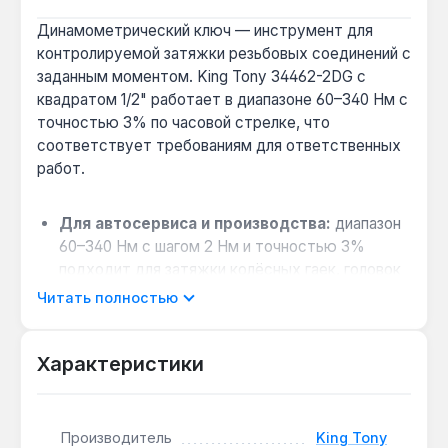
Динамометрический ключ — инструмент для
контролируемой затяжки резьбовых соединений с
заданным моментом. King Tony 34462-2DG с
квадратом 1/2" работает в диапазоне 60–340 Нм с
точностью 3% по часовой стрелке, что
соответствует требованиям для ответственных
работ.
Для автосервиса и производства:
диапазон
60–340 Нм с шагом 2 Нм и точностью 3%
подходит для затяжки колёсных гаек, головок
блока цилиндров и других ответственных
Читать полностью
соединений.
Удобство работы в ограниченном
Характеристики
пространстве:
трещоточный механизм на 32
зуба с переключателем направления вращения
позволяет работать без перестановки ключа.
Производитель
King Tony
Быстрая смена оснастки:
кнопка быстрого