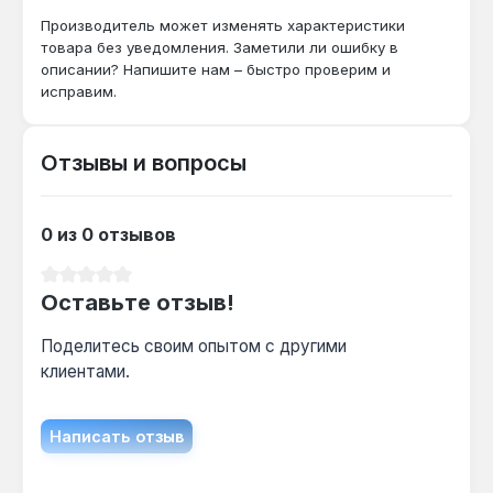
Как часто нужно калибровать King Tony
Производитель может изменять характеристики
34462-2DG?
товара без уведомления. Заметили ли ошибку в
описании? Напишите нам – быстро проверим и
Рекомендуемая периодичность — раз в 12
исправим.
месяцев или после 5000 циклов, чтобы
точность 3% сохранялась на всём диапазоне
60–340 Нм.
Отзывы и вопросы
Подходит ли для затяжки колёсных гаек?
0 из 0 отзывов
Да — диапазон 60–340 Нм с шагом 2 Нм и
точностью 3% покрывает стандартные
Средний рейтинг 0 из 5 звезд
Оставьте отзыв!
моменты затяжки колёсных гаек (80–120 Нм)
и других узлов автомобиля.
Поделитесь своим опытом с другими
клиентами.
Гарантия 1 год, доставка по Украине.
Написать отзыв