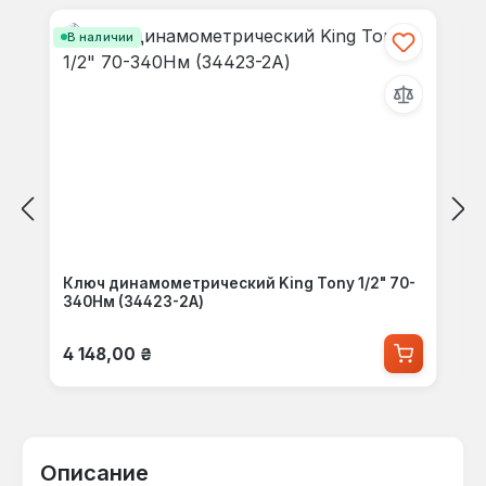
В наличии
Ключ динамометрический King Tony 1/2" 70-
340Нм (34423-2A)
Обычная цена:
4 148,00 ₴
Описание