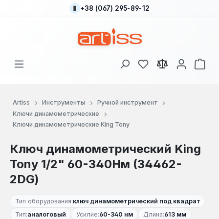
+38 (067) 295-89-12
Перейти к основному содержанию
У вас есть товары
В к
Artiss
Инструменты
Ручной инструмент
Ключи динамометрические
Ключи динамометрические King Tony
Ключ динамометрический King
Tony 1/2" 60-340Нм (34462-
2DG)
Тип оборудования:
ключ динамометрический под квадрат
Тип:
аналоговый
Усилие:
60-340 нм
Длина:
613 мм