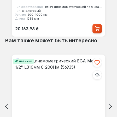
Тип оборудования:
ключ динамометрический под квадрат
Тип:
аналоговый
Усилие:
200-1000 нм
Длина:
1238 мм
Обычная цена:
20 163,98 ₴
Вам также может быть интересно
Пропустить галерею продуктов
В наличии