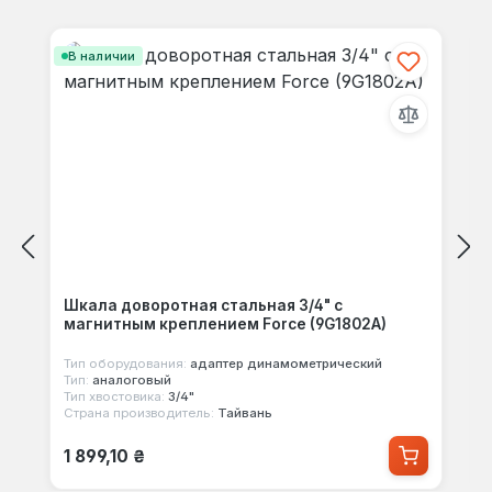
Пропустить галерею продуктов
своими мыслями с другими.
В наличии
Шкала доворотная стальная 3/4" с
магнитным креплением Force (9G1802A)
Тип оборудования:
адаптер динамометрический
Тип:
аналоговый
Тип хвостовика:
3/4"
Страна производитель:
Тайвань
Обычная цена:
1 899,10 ₴