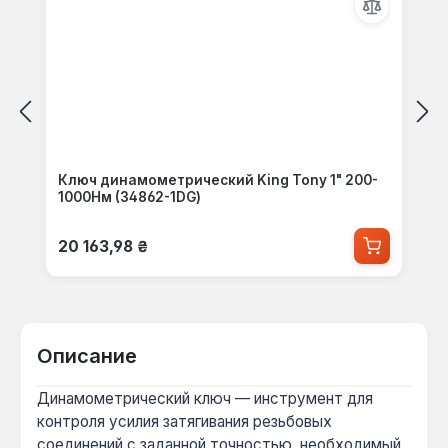
Ключ динамометрический King Tony 1" 200-
1000Нм (34862-1DG)
Обычная цена:
20 163,98 ₴
Описание
Динамометрический ключ — инструмент для
контроля усилия затягивания резьбовых
соединений с заданной точностью, необходимый