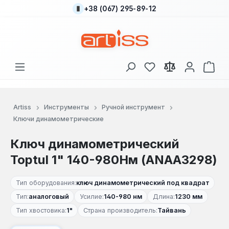
+38 (067) 295-89-12
Перейти к основному содержанию
У вас есть товары
В к
Artiss
Инструменты
Ручной инструмент
Ключи динамометрические
Ключ динамометрический
Toptul 1" 140-980Нм (ANAA3298)
Тип оборудования:
ключ динамометрический под квадрат
Тип:
аналоговый
Усилие:
140-980 нм
Длина:
1230 мм
Тип хвостовика:
1"
Страна производитель:
Тайвань