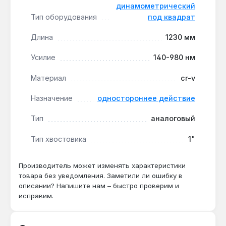
отличие от цифровых моделей, аналоговый тип
динамометрический
не требует батареек и калибровки перед
Тип оборудования
под квадрат
каждым использованием — достаточно
установить нужное значение на шкале.
Длина
1230 мм
Материал Cr-V для долговечности:
хром-
Усилие
140-980 нм
ванадиевая сталь выдерживает высокие
нагрузки и устойчива к коррозии, что
Материал
cr-v
продлевает срок службы инструмента в
условиях мастерской.
Назначение
одностороннее действие
Односторонняя дія для стандартных
Тип
аналоговый
операций:
правосторонняя резьба подходит
для большинства крепёжных работ — от
Тип хвостовика
1"
сборки оборудования до обслуживания
сельхозтехники.
Производитель может изменять характеристики
товара без уведомления. Заметили ли ошибку в
Ключ применяется в сервисных центрах, на СТО и
описании? Напишите нам – быстро проверим и
производственных линиях, где требуется
исправим.
соблюдение технологических норм затягивания.
Производство — Тайвань. Гарантия 1 год,