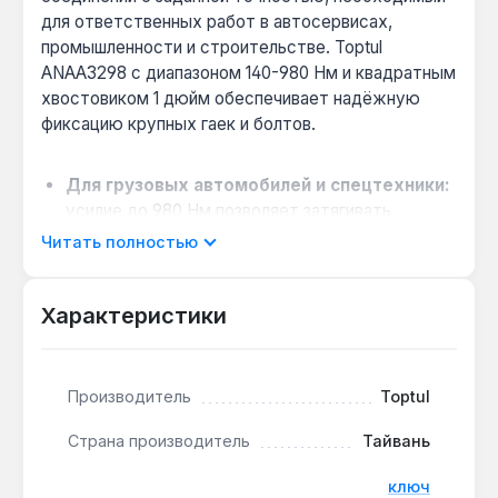
для ответственных работ в автосервисах,
промышленности и строительстве. Toptul
ANAA3298 с диапазоном 140-980 Нм и квадратным
хвостовиком 1 дюйм обеспечивает надёжную
фиксацию крупных гаек и болтов.
Для грузовых автомобилей и спецтехники:
усилие до 980 Нм позволяет затягивать
колёсные гайки и болты двигателей без риска
Читать полностью
срыва резьбы — критично для безопасности на
дороге.
Характеристики
Эргономика при длительной работе:
рукоятка длиной 1230 мм с покрытием PP+TPR
снижает усталость рук, позволяя
прикладывать усилие с минимальными
Производитель
Toptul
физическими затратами даже при работе в
Страна производитель
Тайвань
неудобных положениях.
Аналоговый механизм для точности:
в
ключ