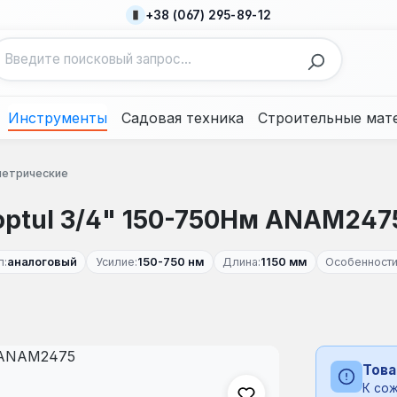
+38 (067) 295-89-12
Инструменты
Садовая техника
Строительные мат
етрические
ptul 3/4" 150-750Нм ANAM247
п:
аналоговый
Усилие:
150-750 нм
Длина:
1150 мм
Особенности
Това
К сож