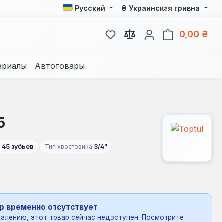
₴
Русский
Украинская гривна
У вас есть товары из спис
В к
0,00 ₴
ериалы
Автотовары
5
:
45 зубьев
Тип хвостовика:
3/4"
р временно отсутствует
алению, этот товар сейчас недоступен. Посмотрите