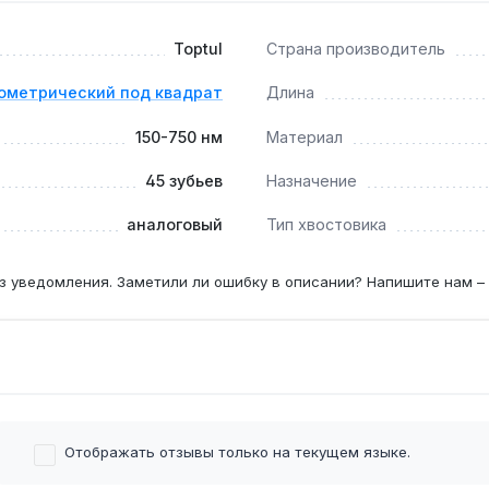
Toptul
Страна производитель
ают моменты затяжки колёсных гаек большинства грузовых а
ометрический под квадрат
Длина
150-750 нм
Материал
тать с крупным крепежом, где ключ 1/2" не обеспечит нужно
45 зубьев
Назначение
аналоговый
Тип хвостовика
з уведомления. Заметили ли ошибку в описании? Напишите нам –
Отображать отзывы только на текущем языке.