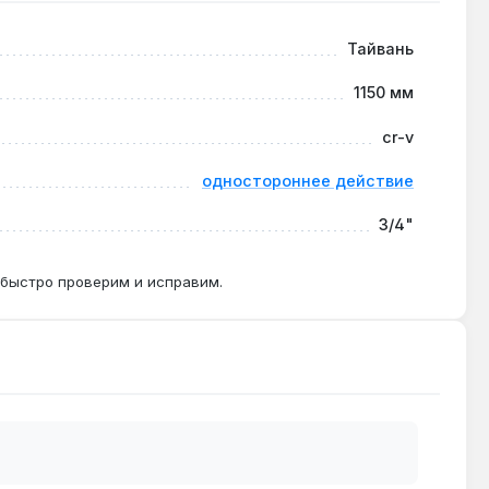
Тайвань
втомобилей (обычно 400-600 Н·м).
1150 мм
cr-v
го момента без риска поломки.
одностороннее действие
3/4"
 быстро проверим и исправим.