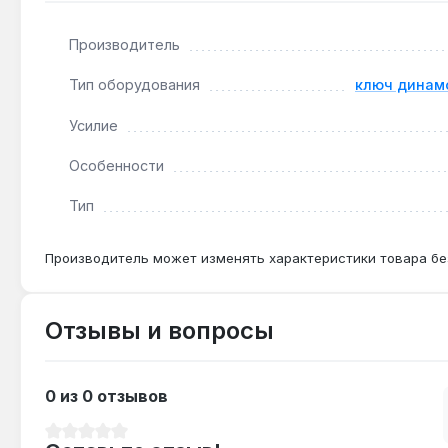
Подходит ли для затяжки колёс грузовика?
Производитель
Да — диапазон 150-750 Н·м и квадрат 3/4" покрыв
Тип оборудования
ключ динам
Чем отличается от ключа с трещоткой 1/2"?
Усилие
Усилие до 750 Н·м и длина 1150 мм позволяют рабо
Особенности
Тип
Производитель может изменять характеристики товара бе
Отзывы и вопросы
0 из 0 отзывов
Средний рейтинг 0 из 5 звезд