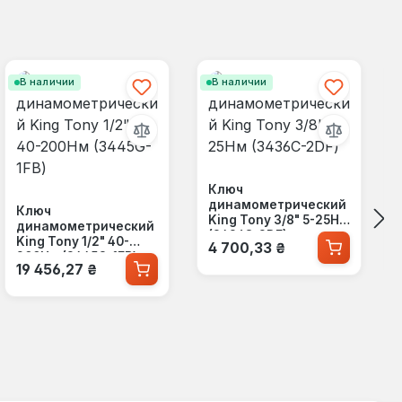
В наличии
В наличии
Ключ
динамометрический
Ключ
King Tony 3/8" 5-25Нм
динамометрический
(3436C-2DF)
Обычная цена:
King Tony 1/2" 40-
4 700,33 ₴
200Нм (3445G-1FB)
Обычная цена:
19 456,27 ₴