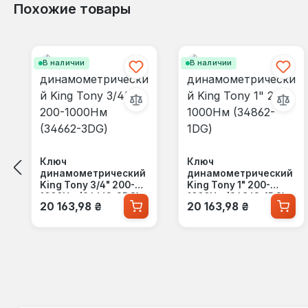
Похожие товары
Пропустить галерею продуктов
В наличии
В наличии
Ключ
Ключ
динамометрический
динамометрический
King Tony 3/4" 200-
King Tony 1" 200-
1000Нм (34662-3DG)
1000Нм (34862-1DG)
Обычная цена:
Обычная цена:
20 163,98 ₴
20 163,98 ₴