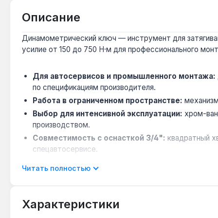
Описание
Динамометрический ключ — инструмент для затягиван
усилие от 150 до 750 Н·м для профессионального мон
Для автосервисов и промышленного монтажа:
по спецификациям производителя.
Работа в ограниченном пространстве:
механизм 
Выбор для интенсивной эксплуатации:
хром-ван
производством.
Совместимость с оснасткой 3/4":
квадратный хв
спецавтосервисе.
Контроль усилия без электроники:
аналоговый м
Читать полностью
Применяется для точного затягивания резьбовых сое
ведёт к разрушению деталей. Гарантия 1 год, доставка
Характеристики