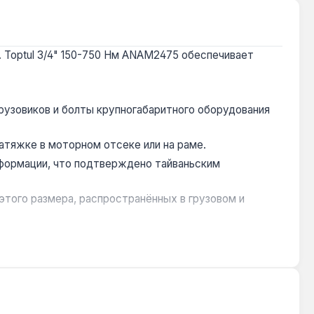
 Toptul 3/4" 150-750 Нм ANAM2475 обеспечивает
грузовиков и болты крупногабаритного оборудования
затяжке в моторном отсеке или на раме.
еформации, что подтверждено тайваньским
этого размера, распространённых в грузовом и
ет сбои датчиков и не требует зарядки.
ромышленных агрегатах, где превышение момента