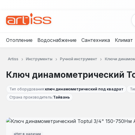
рейти к основному содержанию
Перейти к поиску
Перейти к основной навигации
Отопление
Водоснабжение
Сантехника
Климат
Artiss
Инструменты
Ручной инструмент
Ключи динамом
Ключ динамометрический To
Тип оборудования:
ключ динамометрический под квадрат
Ти
Страна производитель:
Тайвань
Пропустить галерею изображений
Нет в наличии