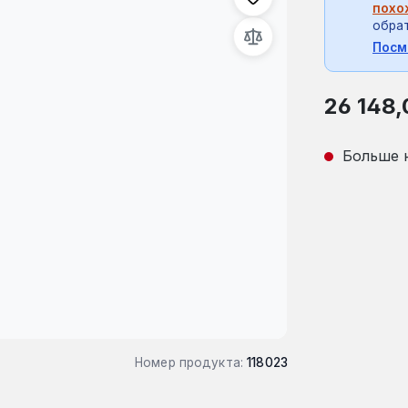
похо
обрат
Посм
Обычная це
26 148,
Больше 
Номер продукта:
118023