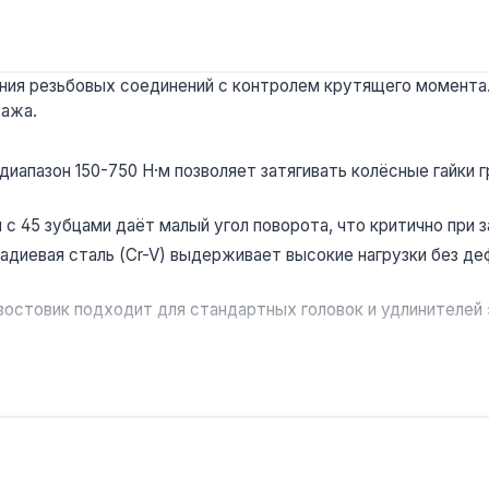
ия резьбовых соединений с контролем крутящего момента.
тажа.
диапазон 150-750 Н·м позволяет затягивать колёсные гайки 
с 45 зубцами даёт малый угол поворота, что критично при 
адиевая сталь (Cr-V) выдерживает высокие нагрузки без д
остовик подходит для стандартных головок и удлинителей 
еханизм одностороннего действия с правой резьбой исключа
динений в грузовых автомобилях, строительной технике и п
 по Украине.