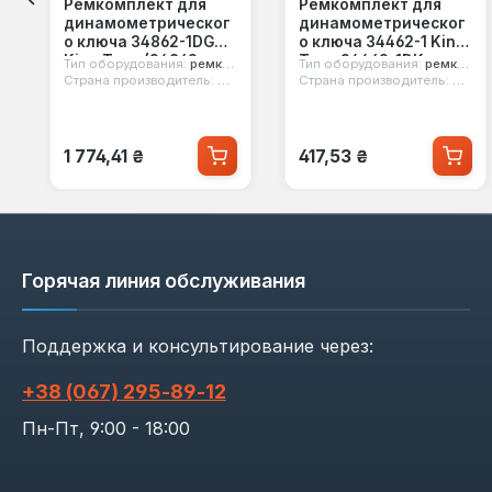
Ремкомплект для
Ремкомплект для
динамометрическог
динамометрическог
о ключа 34862-1DG
о ключа 34462-1 King
King Tony (34862-
Tony 34462-1DK
Тип оборудования:
ремкомплект
Тип оборудования:
ремкомплект
2DK)
Страна производитель:
Тайвань
Страна производитель:
Тайва
Обычная цена:
Обычная цена:
1 774,41 ₴
417,53 ₴
Горячая линия обслуживания
Поддержка и консультирование через:
+38 (067) 295‑89‑12
Пн-Пт, 9:00 - 18:00