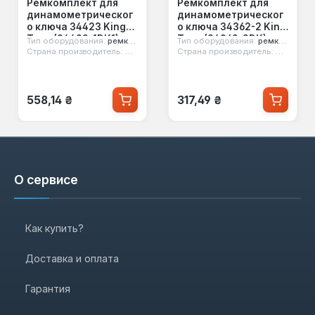
Ремкомплект для
Ремкомплект для
динамометрическог
динамометрическог
о ключа 34423 King
о ключа 34362-2 King
Tony (34423-1DK1)
Tony (34362-2DK)
Тип оборудования:
ремкомплект
Тип оборудования:
ремкомплект
нь
Страна производитель:
Тайвань
Страна производитель:
Тайвань
Обычная цена:
Обычная цена:
558,14 ₴
317,49 ₴
О сервисе
Как купить?
Доставка и оплата
Гарантия