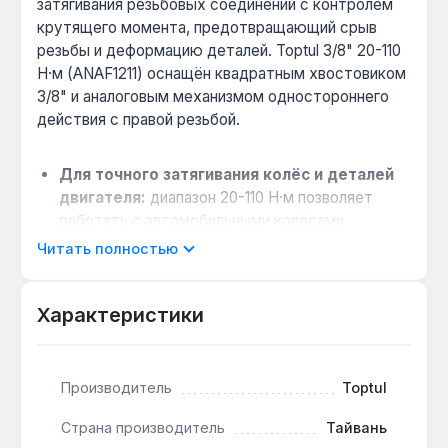
затягивания резьбовых соединений с контролем
крутящего момента, предотвращающий срыв
резьбы и деформацию деталей. Toptul 3/8" 20-110
Н·м (ANAF1211) оснащён квадратным хвостовиком
3/8" и аналоговым механизмом одностороннего
действия с правой резьбой.
Для точного затягивания колёс и деталей
двигателя:
диапазон 20-110 Н·м позволяет
работать с автомобильными колёсами,
подвеской и мототехникой без риска срыва
Читать полностью
резьбы — особенно важно для алюминиевых
деталей.
Характеристики
Работа в ограниченном пространстве:
храповой механизм с 24 зубцами обеспечивает
минимальный угол поворота 15°, что удобно в
моторном отсеке или при сборке велосипеда.
Производитель
Toptul
Удобство при длительной работе:
рукоятка
Страна производитель
Тайвань
из комбинации полипропилена (PP) и