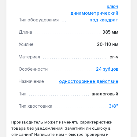
термопластичной резины (TPR) снижает
ключ
утомляемость кисти и предотвращает
динамометрический
скольжение в маслянистой среде.
Тип оборудования
под квадрат
Производство — Тайвань:
корпус из хром-
Длина
385 мм
ванадиевой стали (Cr-V) обеспечивает
устойчивость к коррозии и механическим
Усилие
20-110 нм
нагрузкам при ежедневном использовании в
автосервисе.
Материал
cr-v
Компактность для хранения:
длина 385 мм
позволяет разместить ключ в стандартном
Особенности
24 зубцов
ящике для инструмента, а также использовать
Назначение
одностороннее действие
в условиях с ограниченным пространством.
Тип
аналоговый
Ключ подходит для мастеров, обслуживающих
Тип хвостовика
3/8"
легковые автомобили, мотоциклы и скутеры —
особенно при замене колёс, регулировке
тормозных суппортов и сборке двигателя.
Производитель может изменять характеристики
Гарантия 1 год, доставка по Украине.
товара без уведомления. Заметили ли ошибку в
описании? Напишите нам – быстро проверим и