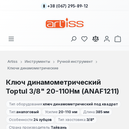
+38 (067) 295-89-12
Перейти к основному содержанию
У вас есть товары
В к
Artiss
Инструменты
Ручной инструмент
Ключи динамометрические
Ключ динамометрический
Toptul 3/8" 20-110Нм (ANAF1211)
Тип оборудования:
ключ динамометрический под квадрат
Тип:
аналоговый
Усилие:
20-110 нм
Длина:
385 мм
Особенности:
24 зубцов
Тип хвостовика:
3/8"
Страна производитель:
Тайвань