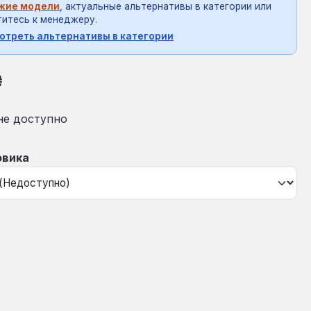
жие модели
, актуальные альтернативы в категории или
итесь к менеджеру.
отреть альтернативы в категории
на:
₴
не доступно
овика