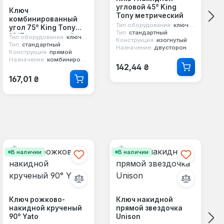
угловой 45° King
Ключ
Tony метрический
комбинированный
Тип оборудования:
ключ гаечный
угол 75° King Tony
Тип:
стандартный
1067 метрический
Тип оборудования:
ключ гаечный
Конструкция:
изогнутый
Тип:
стандартный
Назначение:
двусторонний, 12-ти гранный, накидной
Конструкция:
прямой
Назначение:
комбинированный, двусторонний, 12-ти гранный
Обычная цена:
142,44 ₴
Обычная цена:
167,01 ₴
В наличии
В наличии
Ключ рожково-
Ключ накидной
накидной крученый
прямой звездочка
90° Yato
Unison