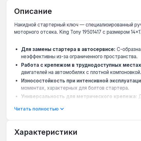
Описание
Накидной стартерный ключ — специализированный руч
моторного отсека. King Tony 19501417 с размером 14×
Для замены стартера в автосервисе:
С-образная
неэффективны из-за ограниченного пространства.
Работа с крепежом в труднодоступных местах
двигателей на автомобилях с плотной компоновкой
Износостойкость при интенсивной эксплуатаци
моментах, характерных для болтов стартера.
Универсальность для метрического крепежа:
Д
болтов стартера в легковых автомобилях.
Читать полностью
Комфорт при длительной работе:
Эргономичная 
Ключ применяется при ремонте стартеров, генератор
Характеристики
Гарантия от производителя, доставка по Украине.