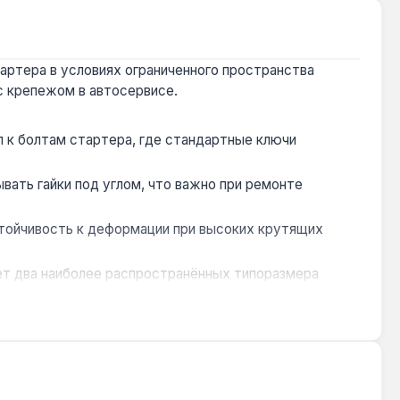
артера в условиях ограниченного пространства
 с крепежом в автосервисе.
п к болтам стартера, где стандартные ключи
вать гайки под углом, что важно при ремонте
стойчивость к деформации при высоких крутящих
ет два наиболее распространённых типоразмера
кратном откручивании крепежа в автосервисе.
 с метрической резьбой. Производство — Тайвань.