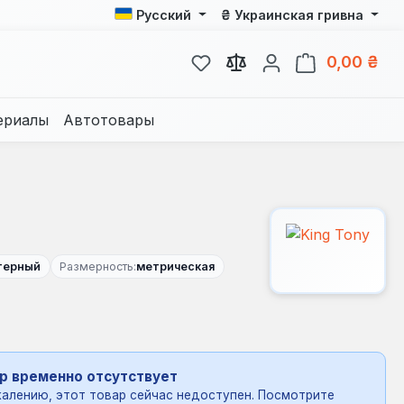
₴
Русский
Украинская гривна
У вас есть товары из спис
В к
0,00 ₴
ериалы
Автотовары
ртерный
Размерность:
метрическая
р временно отсутствует
алению, этот товар сейчас недоступен. Посмотрите