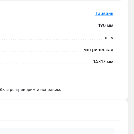
Тайвань
ограничен.
190 мм
cr-v
метрическая
я болтов стартера в стеснённых условиях.
14×17 мм
 быстро проверим и исправим.