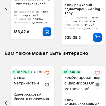
Tony метрический
Ключ рожковый
односторонний King
Тип оборудования:
ключ гаечный
Tony
Тип:
стандартный
диэлектрический
Тип оборудования:
ключ гаечный
Конструкция:
прямой
Тип:
диэлектрический
Назначение:
двусторонний, 12-ти гранный, рожковый
Конструкция:
прямой
Назначение:
односторонний, рожковый
Обычная цена:
163,42 ₴
Обычная цена:
635,38 ₴
Вам также может быть интересно
Пропустить галерею продуктов
В наличии
В наличии
Ключ рожковый
Unison метрический
Ключ
комбинированный с