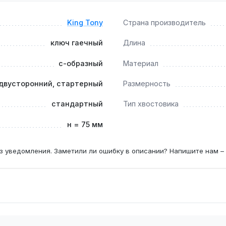
King Tony
Страна производитель
лях с V-образными двигателями?
обраться до крепежа в глубоких нишах, где прямой доступ 
ключ гаечный
Длина
с-образный
Материал
14×17 мм?
 двусторонний, стартерный
Размерность
вок обеспечивают захват под углом до 30°, что критично дл
стандартный
Тип хвостовика
н = 75 мм
з уведомления. Заметили ли ошибку в описании? Напишите нам –