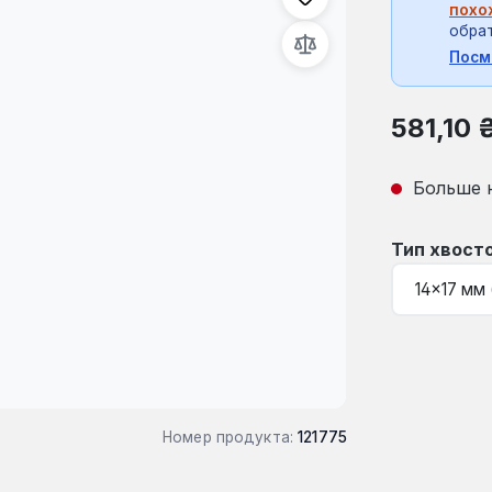
похо
обрат
Посм
Обычная це
581,10 
Больше 
Выберите
Тип хвост
Номер продукта:
121775