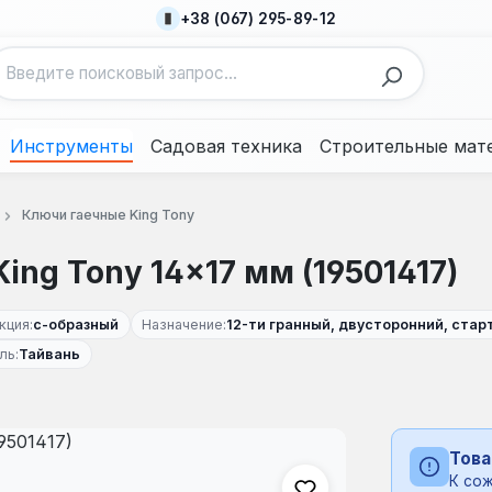
+38 (067) 295-89-12
Инструменты
Садовая техника
Строительные мат
Ключи гаечные King Tony
ng Tony 14×17 мм (19501417)
кция:
с-образный
Назначение:
12-ти гранный, двусторонний, ста
ль:
Тайвань
Това
К сож