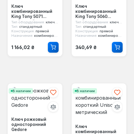
Ключ
Ключ
комбинированный
комбинированный
King Tony 5071
King Tony 5060
дюймовый
дюймовый
Тип оборудования:
ключ гаечный
Тип оборудования:
ключ гаечный
Тип:
стандартный
Тип:
стандартный
Конструкция:
прямой
Конструкция:
прямой
Назначение:
комбинированный, двусторонний, 12-ти гранный
Назначение:
комбинированный, двусторонний, 12-ти гранный
Обычная цена:
Обычная цена:
1 166,02 ₴
340,69 ₴
В наличии
В наличии
Ключ рожковый
односторонний
Ключ
Gedore
комбинированный