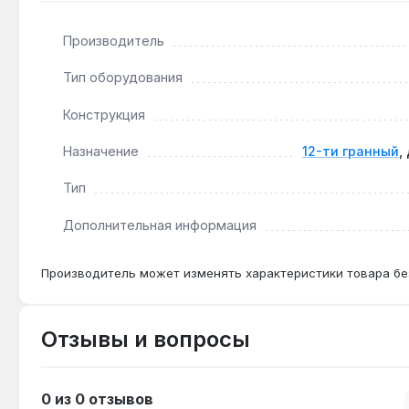
Производитель
Подходит ли для болтов стартера на автомоби
Да — С-образная форма и длина 190 мм позволяют д
Тип оборудования
Конструкция
Чем отличается от обычного накидного ключа 
Назначение
12-ти гранный
,
С-образная конструкция и 12-гранный профиль голо
Тип
Дополнительная информация
Производитель может изменять характеристики товара бе
Отзывы и вопросы
0 из 0 отзывов