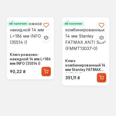
В наличии
В наличии
Ключ рожково-
накидной 14 мм L=186
Ключ
мм INFO (35514 I)
комбинированный 14
Обычная цена:
мм Stanley FATMAX
90,22 ₴
ANTI SLIP
Обычная цена:
351,11 ₴
(FMMT13037-0)