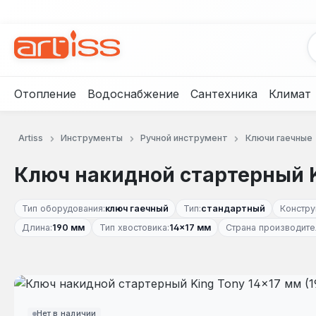
рейти к основному содержанию
Перейти к поиску
Перейти к основной навигации
Отопление
Водоснабжение
Сантехника
Климат
Artiss
Инструменты
Ручной инструмент
Ключи гаечные
Ключ накидной стартерный Ki
Тип оборудования:
ключ гаечный
Тип:
стандартный
Констру
Длина:
190 мм
Тип хвостовика:
14×17 мм
Страна производите
Пропустить галерею изображений
Нет в наличии