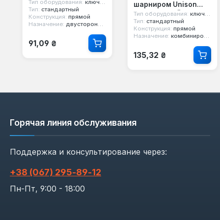
Тип оборудования:
ключ гаечный
шарниром Unison
Тип:
стандартный
метрический
Тип оборудования:
ключ гаечный
Конструкция:
прямой
Тип:
стандартный
Назначение:
двусторонний, рожковый
Конструкция:
прямой
Назначение:
комбинированный, двусторонний, рожковый, с шарниром, торцевой
Обычная цена:
91,09 ₴
Обычная цена:
135,32 ₴
Горячая линия обслуживания
Поддержка и консультирование через:
+38 (067) 295‑89‑12
Пн-Пт, 9:00 - 18:00