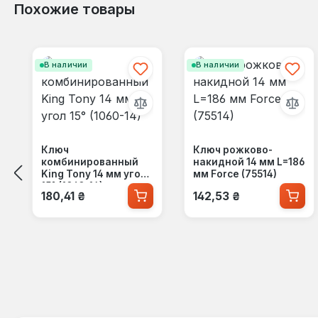
Похожие товары
Пропустить галерею продуктов
В наличии
В наличии
Ключ
Ключ рожково-
комбинированный
накидной 14 мм L=186
King Tony 14 мм угол
мм Force (75514)
15° (1060-14)
Обычная цена:
Обычная цена:
180,41 ₴
142,53 ₴