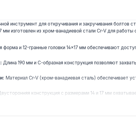
ной инструмент для откручивания и закручивания болтов ст
17 мм изготовлен из хром-ванадиевой стали Cr-V для работы
 форма и 12-гранные головки 14×17 мм обеспечивают досту
:
Длина 190 мм и С-образная конструкция позволяют захваты
.
и:
Материал Cr-V (хром-ванадиевая сталь) обеспечивает у
вусторонняя конструкция с размерами 14 и 17 мм охватыва
форма и длина 190 мм снижают нагрузку на кисть при много
ов и других узлов в подкапотном пространстве автомобилей