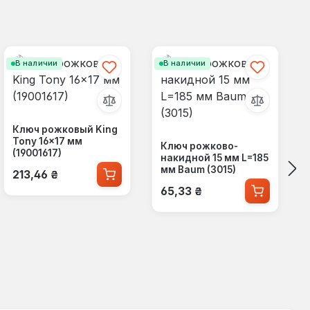
В наличии
В наличии
Ключ рожковый King
Tony 16×17 мм
Ключ рожково-
(19001617)
накидной 15 мм L=185
Обычная цена:
мм Baum (3015)
213,46 ₴
Обычная цена:
65,33 ₴