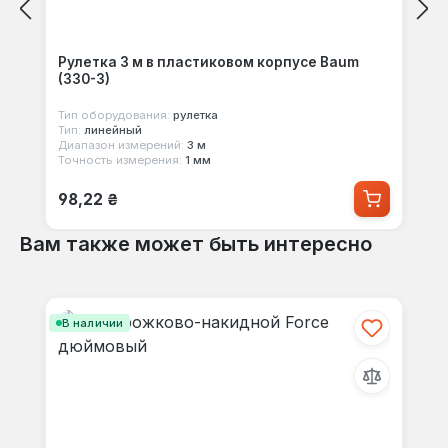
Рулетка 3 м в пластиковом корпусе Baum
(330-3)
Тип оборудования:
рулетка
Тип:
линейный
Диапазон измерений:
3 м
Точность измерения:
1 мм
Обычная цена:
98,22 ₴
Вам также может быть интересно
Пропустить галерею продуктов
В наличии