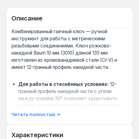
Описание
Комбинированный гаечный ключ — ручной
инструмент для работы с метрическими
резьбовыми соединениями. Ключ рожково-
накидной Baum 10 мм (3010) длиной 135 мм
изготовлен из хромованадиевой стали (Cr-V) и
имеет 12-гранный профиль накидной части.
Для работы в стеснённых условиях:
12-
гранный профиль накидной части с углом
между гранями 30° позволяет захватывать
крепёж при повороте всего на 30°, что вдвое
меньше, чем у 6-гранных аналогов — удобно в
Читать полностью
моторном отсеке или за сантехническим
шкафом.
Характеристики
Универсальность для разных типов