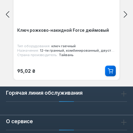
Ключ рожково-накидной Force дюймовый
Тип оборудования:
ключ гаечный
Назначение:
12-ти гранный, комбинированный, двусторонний
Страна производитель:
Тайвань
Обычная цена:
95,02 ₴
Горячая линия обслуживания
О сервисе