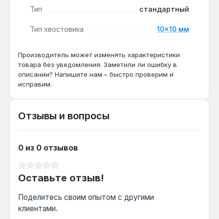
Тип
стандартный
Подходит ли для откручивания
Тип хвостовика
10×10 мм
прикипевших гаек 10 мм?
Да — хромованадиевая сталь (Cr-V) и 12-
Производитель может изменять характеристики
гранный профиль накидной части с углом 30°
товара без уведомления. Заметили ли ошибку в
описании? Напишите нам – быстро проверим и
позволяют прикладывать высокий крутящий
исправим.
момент без срыва граней крепежа.
Отзывы и вопросы
Чем отличается от обычного рожкового
ключа 10 мм?
Комбинированная конструкция даёт два
0 из 0 отзывов
профиля: рожковый для быстрого вращения и
накидной 12-гранный для максимального
Средний рейтинг 0 из 5 звезд
Оставьте отзыв!
усилия — это сокращает время работы на
30-40% при монтаже.
Поделитесь своим опытом с другими
клиентами.